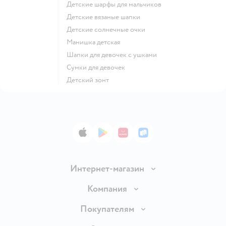
Детские шарфы для мальчиков
Детские вязаные шапки
Детские солнечные очки
Манишка детская
Шапки для девочек с ушками
Сумки для девочек
Детский зонт
App Store
Google Play
AppGallery
RuStore
Интернет-магазин
Доставка и оплата
Компания
Продавать в Детском мире
О компании
Покупателям
Обмен и возврат товара
Раскрытие информации