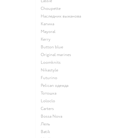
Lassie
Choupette
Наследник выжанова
Капика
Mayoral
Kerry
Button blue
Original marines
Loomknits
Nikastyle
Futurino
Pelican одежда
Тотошка
Loloclo
Сarters
Bossa Nova
Лель
Batik