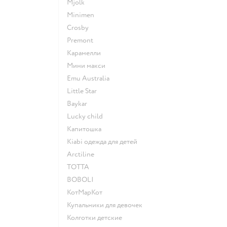
Mjolk
Minimen
Crosby
Premont
Карамелли
Мини макси
Emu Australia
Little Star
Baykar
Lucky child
Капитошка
Kiabi одежда для детей
Arctiline
ТОТТА
BOBOLI
КотМарКот
Купальники для девочек
Колготки детские