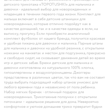
детского трикотажа «TOPOTUSHKI» для мальчика и
девочки - идеальный выбор для новорожденных и
младенцев в течении первого года жизни. Комплект для
малыша включает в себя детские штанишки для
новорожденных, которые отлично подойдут как в
качестве домашней, так и в качестве одежды в ясли, на
выписку, прогулку. Если приобрести аналогичный
комплект футболок от нашего бренда, получится красивая
и удобная пижама для девочки и мальчика. Парные штаны
для мальчика и девочки на удобной резинке, с открытыми
ножками на манжетах и местом для подгузника, прекрасно
и свободно сидят, не сковывают движения детей во время
игр и детских забав. Брюки детские для мальчика и
девочки изготовлены из натурального 100% хлопка,
гипоаллергенны и воздухопроницаемы. Джоггеры
представлены в различных цветах, так что вам не составит
труда выбрать подходящий набор штанов унисекс для
любого времени года и независимо от пола ребенка.
Набор мягких брючек - отличный подарок для
новорожденных. Трикотажные ползунки с открытыми
пяточками – идеальное решение для дома. Невероятно
комфортное и уютное домашнее трико превратит будни