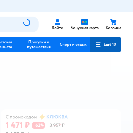
Войти
Бонусная карта
Корзина
етская
Прогулки и
Спорт и отдых
Ещё 10
омната
путешествия
С промокодом
КЛЮКВА
1 471 ₽
62
3 957 ₽
−
%