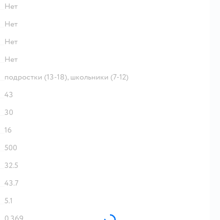
Нет
Нет
Нет
Нет
подростки (13-18),
школьники (7-12)
43
30
16
500
32.5
43.7
5.1
0.369