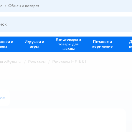
ре
Обмен и возврат
Канцтовары и
зники и
Игрушки и
Питание и
Д
товары для
иена
игры
кормление
к
школы
ля обуви
Рюкзаки
Рюкзаки HEIKKI
ное