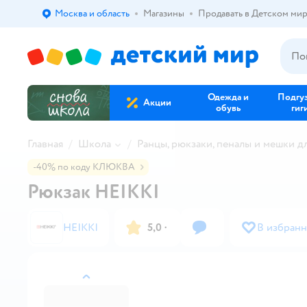
Москва и область
Магазины
Продавать в Детском ми
Выбор адреса доставки.
Одежда и
Подгу
Акции
обувь
гиг
Главная
Школа
Ранцы, рюкзаки, пеналы и мешки д
-40% по коду КЛЮКВА
Рюкзак HEIKKI
HEIKKI
5,0
·
В избран
назад