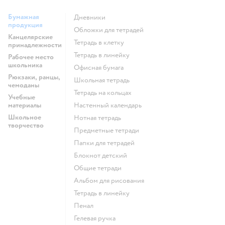
Бумажная
Дневники
продукция
Обложки для тетрадей
Канцелярские
Тетрадь в клетку
принадлежности
Тетрадь в линейку
Рабочее место
школьника
Офисная бумага
Рюкзаки, ранцы,
Школьная тетрадь
чемоданы
Тетрадь на кольцах
Учебные
материалы
Настенный календарь
Школьное
Нотная тетрадь
творчество
Предметные тетради
Папки для тетрадей
Блокнот детский
Общие тетради
Альбом для рисования
Тетрадь в линейку
Пенал
Гелевая ручка