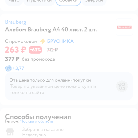
Brauberg
Альбом Brauberg А4 40 лист. 2 шт.
Br
С промокодом
БРУСНИКА
263 ₽
63
712 ₽
−
%
377 ₽
без промокода
+
3,77
Эта цена только для онлайн‑покупки
Товар по указанной цене можно купить
только на сайте
Способы получения
Регион:
Москва и область
Выбор адреса доставки.
Забрать в магазине
Недоступно