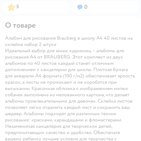
Рейтинг:
Вопросов:
5
0
О товаре
Альбом для рисования Brauberg в школу А4 40 листов на
склейке набор 2 штуки
Идеальный выбор для юных художниц – альбомы для
рисования А4 от BRAUBERG. Этот комплект из двух
альбомов по 40 листов каждый станет отличным
дополнением к канцелярии для школы. Плотная бумага
для акварели А4 формата (100 г/м2) обеспечивает яркость
красок, а листы не промокают и не коробятся при
высыхании. Красочная обложка с изображением милых
собачек выполнена из мелованного картона, что делает
альбомы привлекательными для девочек. Склейка листов
позволяет легко отделить каждый лист и сохранить ваш
шедевр. Альбомы подходят для различных техник
рисования: красками, карандашами и фломастерами.
Незаменимая канцелярия для творческих детей,
предпочитающих качество и удобство. Обеспечьте
вашему ребенку лучшие условия для творчества с