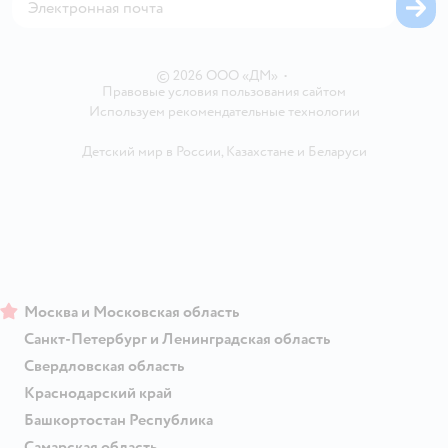
Одежда для собак
Вакансии
Блог
Карта сайта
Ветаптека
Контакты
Магазины сети
© 2026 ООО «ДМ»
•
Правовые условия пользования сайтом
Используем рекомендательные технологии
Детский мир в России
,
Казахстане
и
Беларуси
Москва и Московская область
Санкт-Петербург и Ленинградская область
Свердловская область
Краснодарский край
Башкортостан Республика
Самарская область