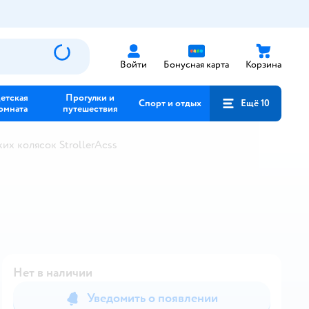
Войти
Бонусная карта
Корзина
етская
Прогулки и
Спорт и отдых
Ещё 10
омната
путешествия
их колясок StrollerAcss
Нет в наличии
Уведомить о появлении