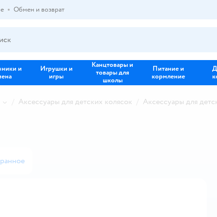
ре
Обмен и возврат
Канцтовары и
зники и
Игрушки и
Питание и
Д
товары для
иена
игры
кормление
к
школы
Аксессуары для детских колясок
Аксессуары для детск
бранное