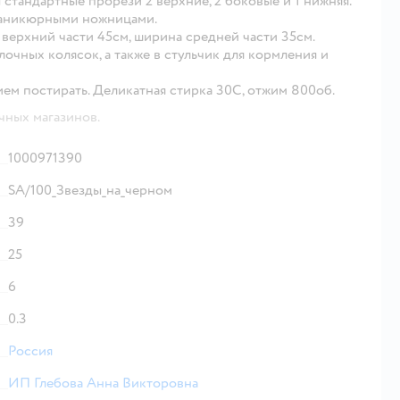
стандартные прорези 2 верхние, 2 боковые и 1 нижняя.
маникюрными ножницами.
а верхний части 45см, ширина средней части 35см.
очных колясок, а также в стульчик для кормления и
м постирать. Деликатная стирка 30С, отжим 800об.
чных магазинов.
1000971390
SA/100_Звезды_на_черном
39
25
6
0.3
Россия
ИП Глебова Анна Викторовна