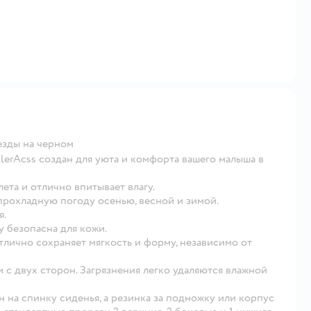
езды на черном
lerAcss создан для уюта и комфорта вашего малыша в
ета и отлично впитывает влагу.
прохладную погоду осенью, весной и зимой.
я.
у безопасна для кожи.
тлично сохраняет мягкость и форму, независимо от
 с двух сторон. Загрязнения легко удаляются влажной
н на спинку сиденья, а резинка за подножку или корпус