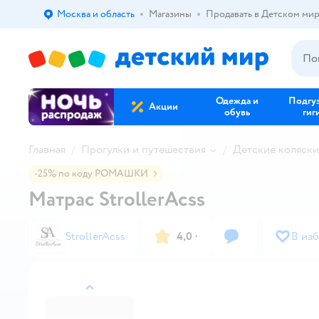
Москва и область
Магазины
Продавать в Детском ми
Выбор адреса доставки.
Одежда и
Подгу
Акции
обувь
гиг
Главная
Прогулки и путешествия
Детские коляски
-25% по коду РОМАШКИ
Матрас StrollerAcss
StrollerAcss
4,0
·
В из
назад