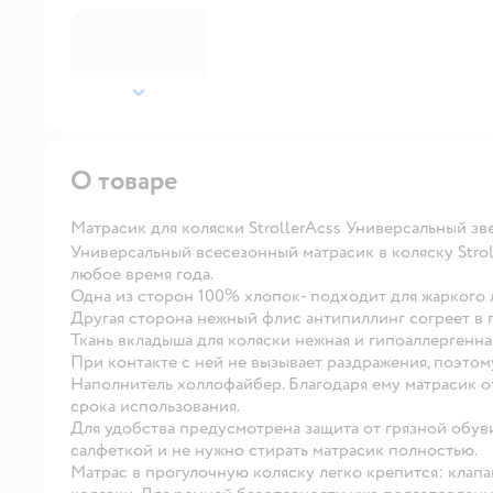
далее
О товаре
Матрасик для коляски StrollerAcss Универсальный зв
Универсальный всесезонный матрасик в коляску Strol
любое время года.
Одна из сторон 100% хлопок- подходит для жаркого л
Другая сторона нежный флис антипиллинг согреет в 
Ткань вкладыша для коляски нежная и гипоаллергенна
При контакте с ней не вызывает раздражения, поэтом
Наполнитель холлофайбер. Благодаря ему матрасик о
срока использования.
Для удобства предусмотрена защита от грязной обуви
салфеткой и не нужно стирать матрасик полностью.
Матрас в прогулочную коляску легко крепится: клапа