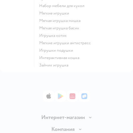
Набор мебели для кукол
Мягкие игрушки
Мягкая игрушка мишка
Мягкая игрушка басик
Игрушка котик
Мягкие игрушки антистресс
Игрушки подушки
Интерактивная кошка
Зайчик игрушка
App Store
Google Play
AppGallery
RuStore
Интернет-магазин
Доставка и оплата
Компания