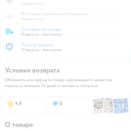
Недоступно
Экспресс-доставка из магазина
Недоступно
Доставка со склада
Доставка со склада
10 августа
—
бесплатно
Пункты выдачи
Пункты выдачи
10 августа
—
бесплатно
Условия возврата
Обменять или вернуть товар надлежащего качества
можно в течение 14 дней с момента покупки.
Фото по
Фото пользовател
Фото пользо
Рейтинг:
Вопросов:
4,8
0
+
3
Открыть га
О товаре