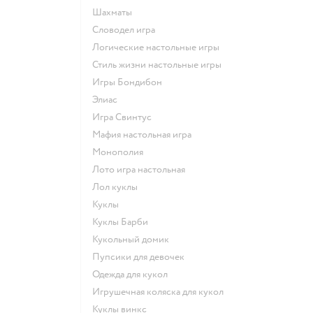
Шахматы
Словодел игра
Логические настольные игры
Стиль жизни настольные игры
Игры Бондибон
Элиас
Игра Свинтус
Мафия настольная игра
Монополия
Лото игра настольная
Лол куклы
Куклы
Куклы Барби
Кукольный домик
Пупсики для девочек
Одежда для кукол
Игрушечная коляска для кукол
Куклы винкс