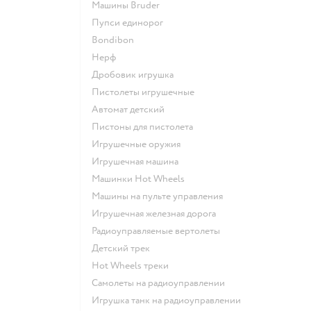
Машины Bruder
Пупси единорог
Bondibon
Нерф
Дробовик игрушка
Пистолеты игрушечные
Автомат детский
Пистоны для пистолета
Игрушечные оружия
Игрушечная машина
Машинки Hot Wheels
Машины на пульте управления
Игрушечная железная дорога
Радиоуправляемые вертолеты
Детский трек
Hot Wheels треки
Самолеты на радиоуправлении
Игрушка танк на радиоуправлении