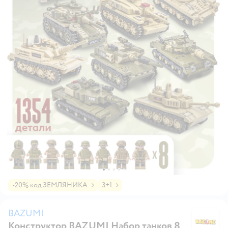
-20% код ЗЕМЛЯНИКА
3+1
BAZUMI
Конструктор BAZUMI Набор танков 8
B