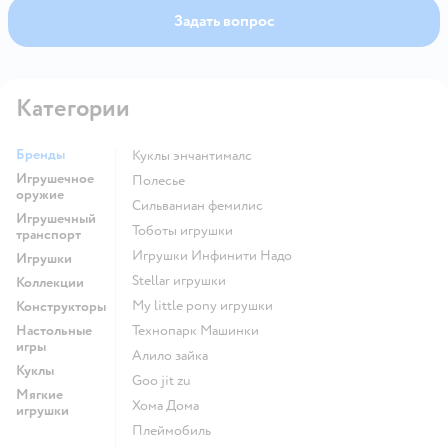
Задать вопрос
Категории
Бренды
Куклы энчантималс
Игрушечное
Полесье
оружие
Сильваниан фемилис
Игрушечный
Тоботы игрушки
транспорт
Игрушки Инфинити Надо
Игрушки
Stellar игрушки
Коллекции
my little pony игрушки
Конструкторы
Настольные
Технопарк Машинки
игры
Алило зайка
Куклы
Goo jit zu
Мягкие
Хома Дома
игрушки
Плеймобиль