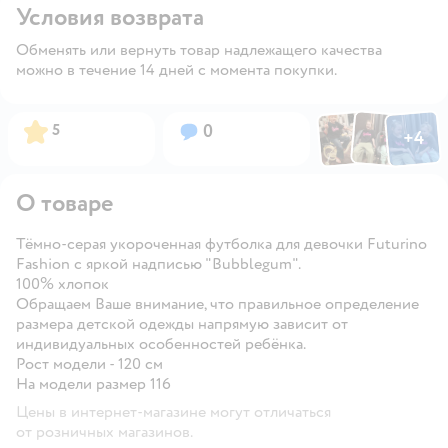
Условия возврата
Обменять или вернуть товар надлежащего качества
можно в течение 14 дней с момента покупки.
Фото по
Фото пользовател
Фото пользо
Рейтинг:
Вопросов:
5
0
+
4
Открыть га
О товаре
Тёмно-серая укороченная футболка для девочки Futurino
Fashion с яркой надписью "Bubblegum".
100% хлопок
Обращаем Ваше внимание, что правильное определение
размера детской одежды напрямую зависит от
индивидуальных особенностей ребёнка.
Рост модели - 120 см
На модели размер 116
Цены в интернет-магазине могут отличаться
от розничных магазинов.