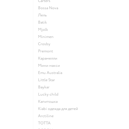
Сarters
Bossa Nova
Лель
Batik
Mjolk
Minimen
Crosby
Premont
Карамелли
Мини макси
Emu Australia
Little Star
Baykar
Lucky child
Капитошка
Kiabi одежда для детей
Arctiline
ТОТТА