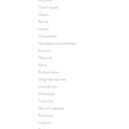
Gulliver
Плей тудей
Олдос
Reima
Lassie
Choupette
Наследник выжанова
Капика
Mayoral
Kerry
Button blue
Original marines
Loomknits
Nikastyle
Futurino
Pelican одежда
Тотошка
Loloclo