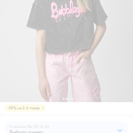
-50% на 2-й товар
В наличии
104,
110,
116,
122
Выбрать размер