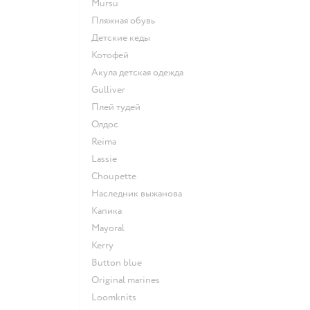
Mursu
Пляжная обувь
Детские кеды
Котофей
Акула детская одежда
Gulliver
Плей тудей
Олдос
Reima
Lassie
Choupette
Наследник выжанова
Капика
Mayoral
Kerry
Button blue
Original marines
Loomknits