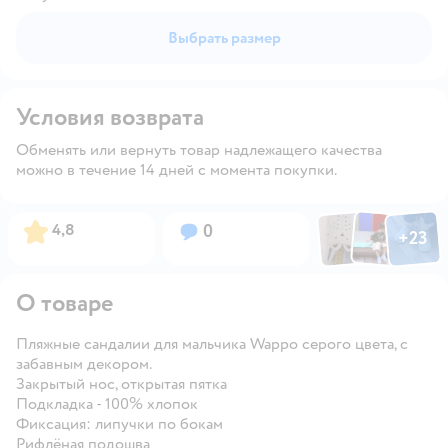
Выбрать размер
Условия возврата
Обменять или вернуть товар надлежащего качества
можно в течение 14 дней с момента покупки.
Фото по
Фото пользовател
Фото пользо
Рейтинг:
Вопросов:
4,8
0
+
23
Открыть га
О товаре
Пляжные сандалии для мальчика Wappo серого цвета, с
забавным декором.
Закрытый нос, открытая пятка
Подкладка - 100% хлопок
Фиксация: липучки по бокам
Рифлёная подошва