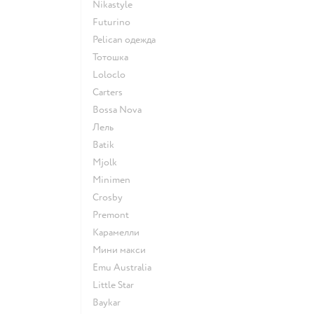
Nikastyle
Futurino
Pelican одежда
Тотошка
Loloclo
Сarters
Bossa Nova
Лель
Batik
Mjolk
Minimen
Crosby
Premont
Карамелли
Мини макси
Emu Australia
Little Star
Baykar