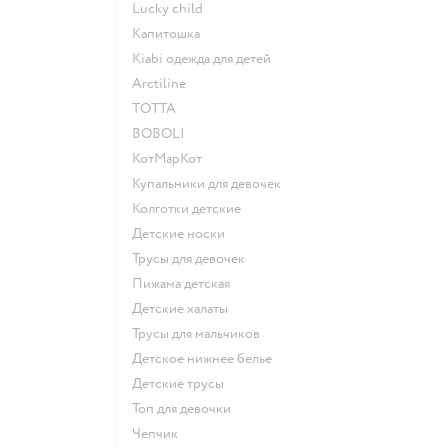
Lucky child
Капитошка
Kiabi одежда для детей
Arctiline
ТОТТА
BOBOLI
КотМарКот
Купальники для девочек
Колготки детские
Детские носки
Трусы для девочек
Пижама детская
Детские халаты
Трусы для мальчиков
Детское нижнее белье
Детские трусы
Топ для девочки
Чепчик