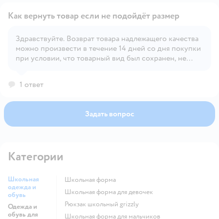
Как вернуть товар если не подойдёт размер
Здравствуйте. Возврат товара надлежащего качества
можно произвести в течение 14 дней со дня покупки
Открыть вопрос
при условии, что товарный вид был сохранен, не
срезаны бирки и этикетки, а также, товар не
участвует в акции, где частичный возврат/обмен
1 ответ
запрещен.
Задать вопрос
Категории
Школьная
Школьная форма
одежда и
Школьная форма для девочек
обувь
Рюкзак школьный grizzly
Одежда и
обувь для
Школьная форма для мальчиков