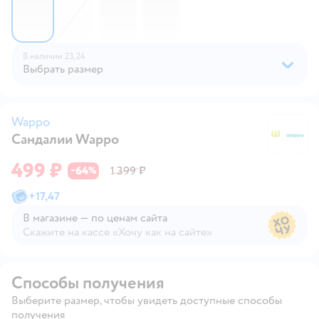
В наличии
23,
24
Выбрать размер
Wappo
Сандалии Wappo
W
499 ₽
64
1 399 ₽
−
%
+
17,47
В магазине — по ценам сайта
Скажите на кассе «Хочу как на сайте»
В магазине — по ценам сайта
Способы получения
Выберите размер, чтобы увидеть доступные способы
получения