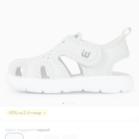
-50% на 2-й товар
Цвет модели
:
серый
6559031
6559150
6559030
6559106