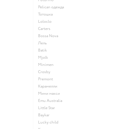
Pelican одежда
Тотошка
Loloclo
Сarters
Bossa Nova
Лель
Batik
Mjolk
Minimen
Crosby
Premont
Карамелли
Мини макси
Emu Australia
Little Star
Baykar
Lucky child