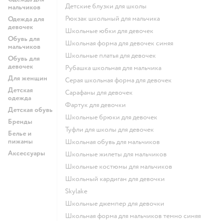
Детские блузки для школы
мальчиков
Рюкзак школьный для мальчика
Одежда для
девочек
Школьные юбки для девочек
Обувь для
Школьная форма для девочек синяя
мальчиков
Школьные платья для девочек
Обувь для
девочек
Рубашка школьная для мальчика
Для женщин
Серая школьная форма для девочек
Детская
Сарафаны для девочек
одежда
Фартук для девочки
Детская обувь
Школьные брюки для девочек
Бренды
Туфли для школы для девочек
Белье и
пижамы
Школьная обувь для мальчиков
Аксессуары
Школьные жилеты для мальчиков
Школьные костюмы для мальчиков
Школьный кардиган для девочки
Skylake
Школьные джемпер для девочки
Школьная форма для мальчиков темно синяя