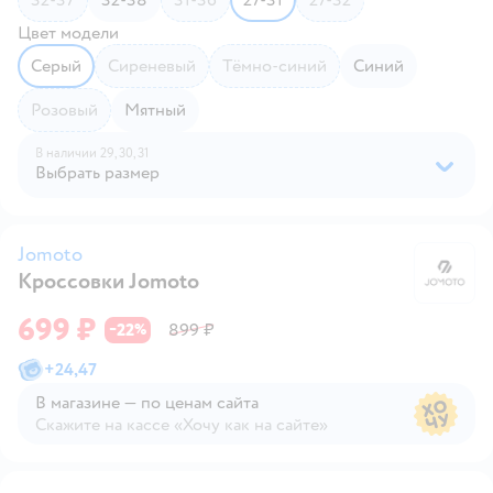
Цвет модели
Серый
Сиреневый
Тёмно-синий
Синий
Розовый
Мятный
В наличии
29,
30,
31
Выбрать размер
Jomoto
Кроссовки Jomoto
J
699 ₽
22
899 ₽
−
%
+
24,47
В магазине — по ценам сайта
Скажите на кассе «Хочу как на сайте»
В магазине — по ценам сайта