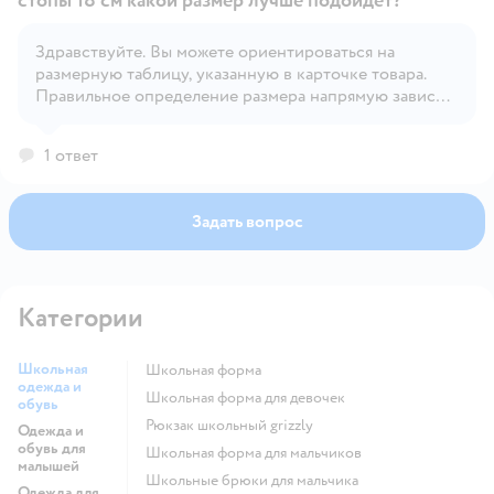
стопы 18 см какой размер лучше подойдёт?
Здравствуйте. Вы можете ориентироваться на
Открыть вопрос
размерную таблицу, указанную в карточке товара.
Правильное определение размера напрямую зависит
от индивидуальных особенностей ребёнка.
1 ответ
Задать вопрос
Категории
Школьная
Школьная форма
одежда и
Школьная форма для девочек
обувь
Рюкзак школьный grizzly
Одежда и
обувь для
Школьная форма для мальчиков
малышей
Школьные брюки для мальчика
Одежда для