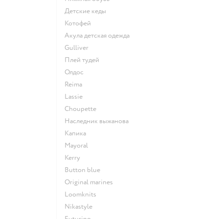
Детские кеды
Котофей
Акула детская одежда
Gulliver
Плей тудей
Олдос
Reima
Lassie
Choupette
Наследник выжанова
Капика
Mayoral
Kerry
Button blue
Original marines
Loomknits
Nikastyle
Futurino