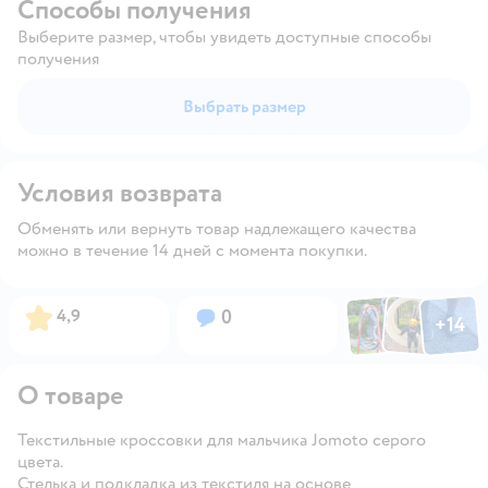
Способы получения
Выберите размер, чтобы увидеть доступные способы
получения
Выбрать размер
Условия возврата
Обменять или вернуть товар надлежащего качества
можно в течение 14 дней с момента покупки.
Фото по
Фото пользовател
Фото пользо
Рейтинг:
Вопросов:
4,9
0
+
14
Открыть га
О товаре
Текстильные кроссовки для мальчика Jomoto серого
цвета.
Стелька и подкладка из текстиля на основе