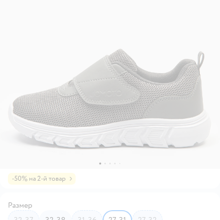
-50% на 2-й товар
Размер
32-37
32-38
31-36
27-31
27-32