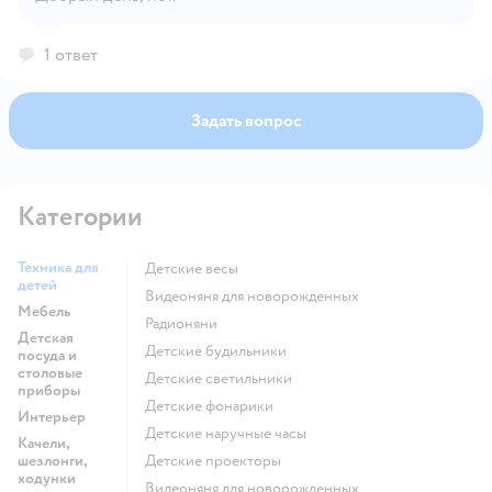
Открыть вопрос
1 ответ
Задать вопрос
Категории
Техника для
Детские весы
детей
Видеоняня для новорожденных
Мебель
Радионяни
Детская
Детские будильники
посуда и
столовые
Детские светильники
приборы
Детские фонарики
Интерьер
Детские наручные часы
Качели,
шезлонги,
Детские проекторы
ходунки
Видеоняня для новорожденных