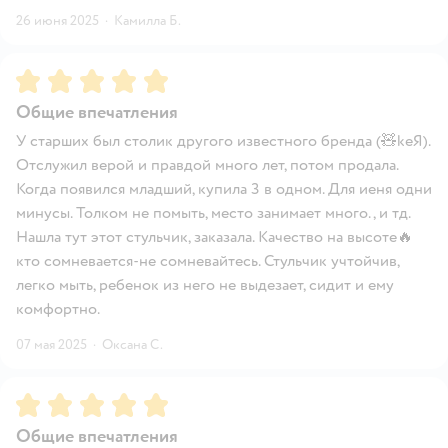
26 июня 2025
·
Камилла Б.
Рейтинг:
5
Общие впечатления
У старших был столик другого известного бренда (🧸keЯ).
Отслужил верой и правдой много лет, потом продала.
Когда появился младший, купила 3 в одном. Для иеня одни
минусы. Толком не помыть, место занимает много., и тд.
Нашла тут этот стульчик, заказала. Качество на высоте🔥
кто сомневается-не сомневайтесь. Стульчик учтойчив,
легко мыть, ребенок из него не выдезает, сидит и ему
комфортно.
07 мая 2025
·
Оксана С.
Рейтинг:
5
Общие впечатления