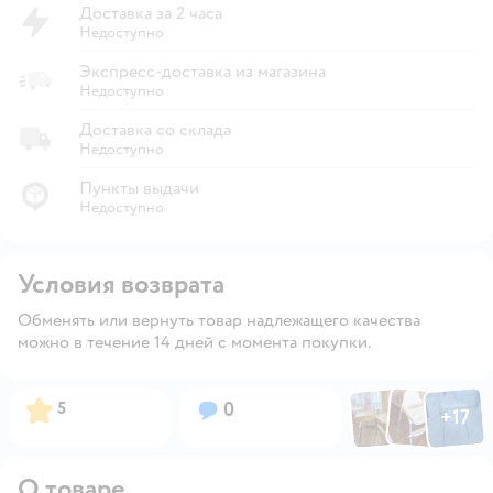
Доставка за 2 часа
Недоступно
Экспресс-доставка из магазина
Недоступно
Доставка со склада
Недоступно
Пункты выдачи
Недоступно
Условия возврата
Обменять или вернуть товар надлежащего качества
можно в течение 14 дней с момента покупки.
Фото по
Фото пользовател
Фото пользо
Рейтинг:
Вопросов:
5
0
+
17
Открыть га
О товаре