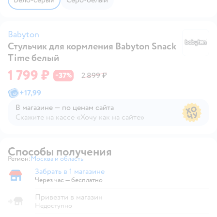
Babyton
Стульчик для кормления Babyton Snack
B
Time белый
1 799 ₽
37
2 899 ₽
−
%
+
17,99
В магазине — по ценам сайта
Скажите на кассе «Хочу как на сайте»
В магазине — по ценам сайта
Способы получения
Регион:
Москва и область
Выбор адреса доставки.
Забрать в 1 магазине
Забрать в магазине
Через час — бесплатно
Привезти в магазин
Недоступно