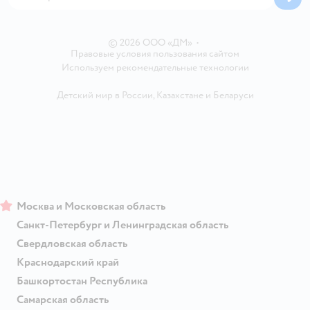
Блог
Карта сайта
Ветаптека
Контакты
Магазины сети
© 2026 ООО «ДМ»
•
Правовые условия пользования сайтом
Используем рекомендательные технологии
Детский мир в России
,
Казахстане
и
Беларуси
Москва и Московская область
Санкт-Петербург и Ленинградская область
Свердловская область
Краснодарский край
Башкортостан Республика
Самарская область