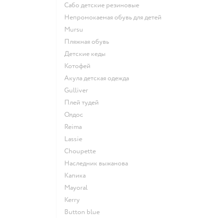
Сабо детские резиновые
Непромокаемая обувь для детей
Mursu
Пляжная обувь
Детские кеды
Котофей
Акула детская одежда
Gulliver
Плей тудей
Олдос
Reima
Lassie
Choupette
Наследник выжанова
Капика
Mayoral
Kerry
Button blue