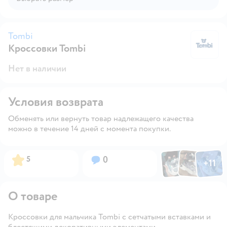
Tombi
Кроссовки Tombi
T
Нет в наличии
Условия возврата
Обменять или вернуть товар надлежащего качества
можно в течение 14 дней с момента покупки.
Фото по
Фото пользовател
Фото пользо
Рейтинг:
Вопросов:
5
0
+
11
Открыть га
О товаре
Кроссовки для мальчика Tombi с сетчатыми вставками и
блестящими декоративными элементами.