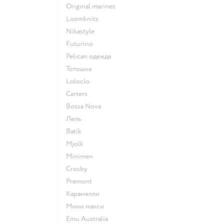
Original marines
Loomknits
Nikastyle
Futurino
Pelican одежда
Тотошка
Loloclo
Сarters
Bossa Nova
Лель
Batik
Mjolk
Minimen
Crosby
Premont
Карамелли
Мини макси
Emu Australia