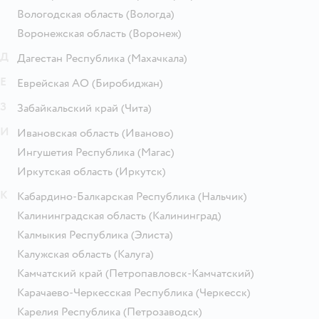
Вологодская область
(Вологда)
Воронежская область
(Воронеж)
Д
Дагестан Республика
(Махачкала)
Е
Еврейская АО
(Биробиджан)
З
Забайкальский край
(Чита)
И
Ивановская область
(Иваново)
Ингушетия Республика
(Магас)
Иркутская область
(Иркутск)
К
Кабардино-Балкарская Республика
(Нальчик)
Калининградская область
(Калининград)
Калмыкия Республика
(Элиста)
Калужская область
(Калуга)
Камчатский край
(Петропавловск-Камчатский)
Карачаево-Черкесская Республика
(Черкесск)
Карелия Республика
(Петрозаводск)