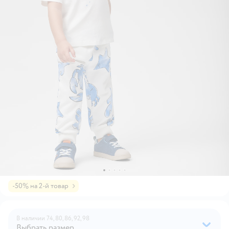
-50% на 2-й товар
В наличии
74,
80,
86,
92,
98
Выбрать размер