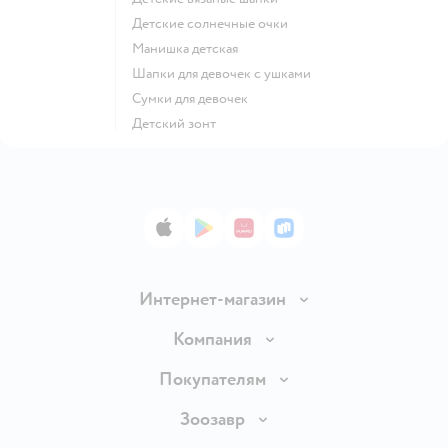
Детские солнечные очки
Манишка детская
Шапки для девочек с ушками
Сумки для девочек
Детский зонт
App Store
Google Play
AppGallery
RuStore
Интернет-магазин
Доставка и оплата
Компания
Продавать в Детском мире
О компании
Покупателям
Обмен и возврат товара
Раскрытие информации
Бонусные карты
Зоозавр
Правила продажи
Инвесторам
Электронные подарочные карты
Промокоды