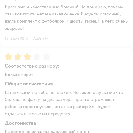
Красивые и качественные брючки! Не понимаю, почему
отзывов почти нет и низкая оценка. Рисунок классный,
взяла комплект с футболкой + шорты такие. На лето очень
здорово!
19 июля 2025
·
Алёна М.
Рейтинг:
3
Соответствие размеру:
Большемерит
Общие впечатления
Штаны сами по себе не плохие. Но такое ощущение что
больше по факту на два размера, просто огромные, с
ребенка просто упали, хотя наш размер 86 . Будем
отдавать в ателье на переделку 🤦‍♀️
Достоинства
Качество пошива, ткань, классный принт