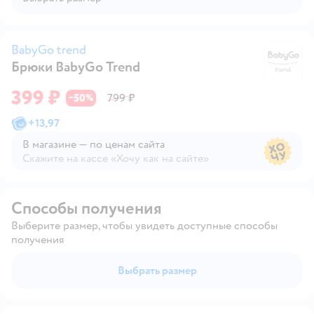
BabyGo trend
Брюки BabyGo Trend
Ba
399 ₽
50
799 ₽
−
%
+
13,97
В магазине — по ценам сайта
Скажите на кассе «Хочу как на сайте»
В магазине — по ценам сайта
Способы получения
Выберите размер, чтобы увидеть доступные способы
получения
Выбрать размер