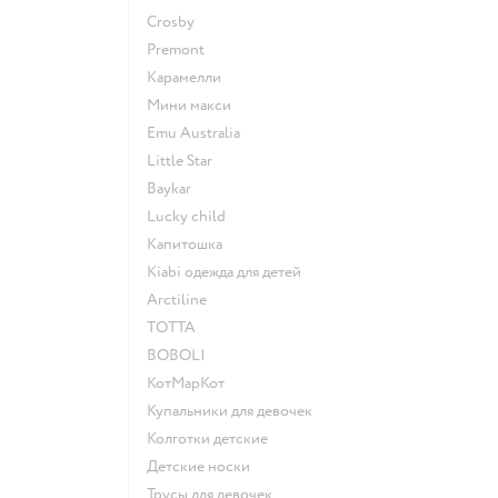
Crosby
Premont
Карамелли
Мини макси
Emu Australia
Little Star
Baykar
Lucky child
Капитошка
Kiabi одежда для детей
Arctiline
ТОТТА
BOBOLI
КотМарКот
Купальники для девочек
Колготки детские
Детские носки
Трусы для девочек