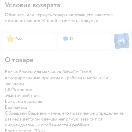
Условия возврата
Обменять или вернуть товар надлежащего качества
можно в течение 14 дней с момента покупки.
Фото пол
Рейтинг:
Вопросов:
4,6
0
+
1
Откры
О товаре
Белые брюки для мальчика BabyGo Trend,
декорированные принтом с крабами и морскими
звёздами.
100% хлопок
Эластичный пояс
Боковые карманы
Без начёса
Обращаем Ваше внимание, что правильное определение
размера детской одежды напрямую зависит от
индивидуальных особенностей ребёнка.
Рост модели - 93 см