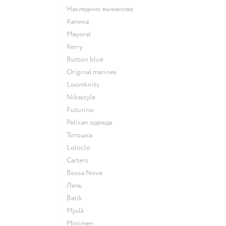
Наследник выжанова
Капика
Mayoral
Kerry
Button blue
Original marines
Loomknits
Nikastyle
Futurino
Pelican одежда
Тотошка
Loloclo
Сarters
Bossa Nova
Лель
Batik
Mjolk
Minimen