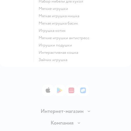
Набор мебели для кукол
Мягкие игрушки
Мягкая игрушка мишка
Мягкая игрушка басик
Игрушка котик
Мягкие игрушки антистресс
Игрушки подушки
Интерактивная кошка
Зайчик игрушка
App Store
Google Play
AppGallery
RuStore
Интернет-магазин
Доставка и оплата
Компания
Продавать в Детском мире