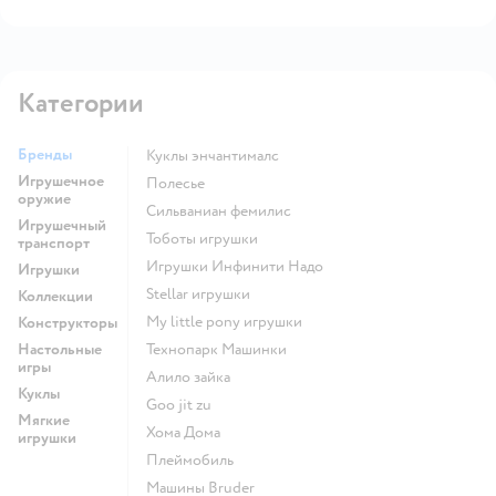
Категории
Бренды
Куклы энчантималс
Игрушечное
Полесье
оружие
Сильваниан фемилис
Игрушечный
Тоботы игрушки
транспорт
Игрушки Инфинити Надо
Игрушки
Stellar игрушки
Коллекции
my little pony игрушки
Конструкторы
Настольные
Технопарк Машинки
игры
Алило зайка
Куклы
Goo jit zu
Мягкие
Хома Дома
игрушки
Плеймобиль
Машины Bruder