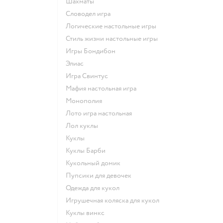
Шахматы
Словодел игра
Логические настольные игры
Стиль жизни настольные игры
Игры Бондибон
Элиас
Игра Свинтус
Мафия настольная игра
Монополия
Лото игра настольная
Лол куклы
Куклы
Куклы Барби
Кукольный домик
Пупсики для девочек
Одежда для кукол
Игрушечная коляска для кукол
Куклы винкс