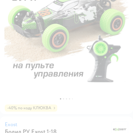
-40% по коду КЛЮКВА
Exost
Болид РУ Exost 1:18
Ex