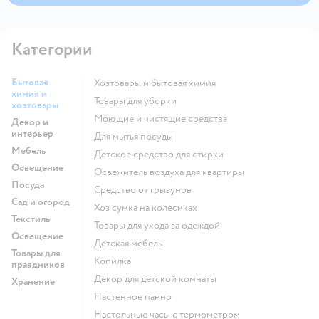
Категории
Бытовая
Хозтовары и бытовая химия
химия и
Товары для уборки
хозтовары
моющие и чистящие средства
Декор и
интерьер
для мытья посуды
Мебель
детское средство для стирки
Освещение
освежитель воздуха для квартиры
Посуда
средство от грызунов
Сад и огород
хоз сумка на колесиках
Текстиль
Товары для ухода за одеждой
Освещение
Детская мебель
Товары для
Копилка
праздников
Декор для детской комнаты
Хранение
Настенное панно
Настольные часы с термометром