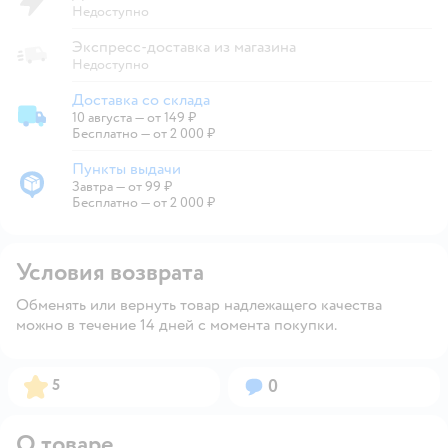
Недоступно
Экспресс-доставка из магазина
Недоступно
Доставка со склада
10 августа
—
от 149 ₽
Доставка со склада
Бесплатно — от 2 000 ₽
Пункты выдачи
Завтра
—
от 99 ₽
Пункты выдачи
Бесплатно — от 2 000 ₽
Условия возврата
Обменять или вернуть товар надлежащего качества
можно в течение 14 дней с момента покупки.
Рейтинг:
Вопросов:
5
0
О товаре