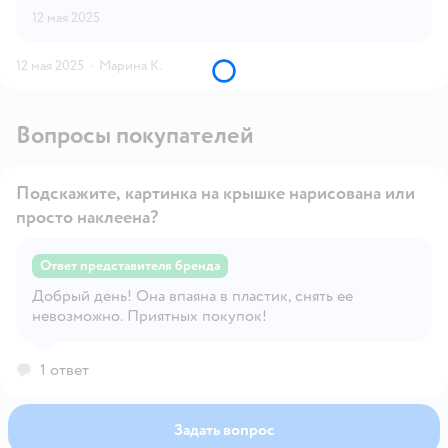
12 мая 2025
12 мая 2025
·
Марина К.
Вопросы покупателей
Подскажите, картинка на крышке нарисована или
просто наклеена?
Ответ представителя бренда
Открыть вопрос
Добрый день! Она впаяна в пластик, снять ее
невозможно. Приятных покупок!
1 ответ
Задать вопрос