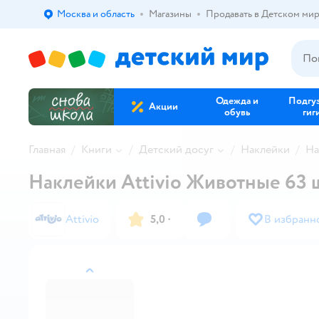
Москва и область
Магазины
Продавать в Детском ми
Выбор адреса доставки.
Одежда и
Подгу
Акции
обувь
гиг
Главная
Книги
Детский досуг
Наклейки
На
Наклейки Attivio Животные 63 ш
Attivio
5,0
·
В избранн
назад