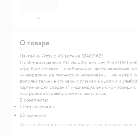
далее
О товаре
Наклейки Attivio Животные S24071621
С набором наклеек Attivio «Животные» S24071621 ре
игру. В комплекте — изображения шести животных: кот
их мордочки не полностью нарисованы — их нужно «с
дополнительные стикеры с глазками, ушками и улыбк
картинки для создания индивидуальных композиций. 
настроение столько, сколько захочется.
В комплекте:
Шесть картинок
63 наклейки
Цены в интернет-магазине могут отличаться от розни