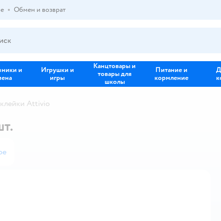
ре
Обмен и возврат
Канцтовары и
зники и
Игрушки и
Питание и
Д
товары для
иена
игры
кормление
к
школы
клейки Attivio
т.
ое