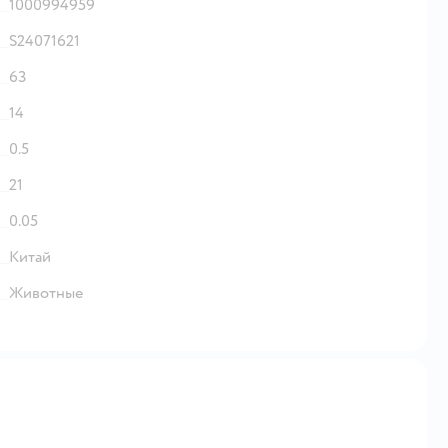
1000994959
S24071621
63
14
0.5
21
0.05
Китай
Животные