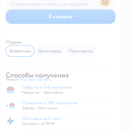
Скажите на кассе «Хочу как на сайте»
В магазине — по ценам сайта
В корзину
Модель
Животные
Динозавры
Принцессы
Способы получения
Регион:
Москва и область
Выбор адреса доставки.
Забрать в 246 магазинах
Забрать в магазине
Через час — бесплатно
Привезти в 396 магазинов
Привезти в магазин
Завтра
—
бесплатно
Доставка за 2 часа
Доставка за 2 часа
Сегодня
—
от 99 ₽