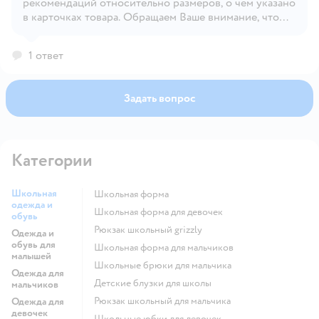
рекомендаций относительно размеров, о чем указано
в карточках товара. Обращаем Ваше внимание, что
правильное определение размера напрямую зависит
от индивидуальных особенностей. Снизу резинки.
1 ответ
Задать вопрос
Категории
Школьная
Школьная форма
одежда и
Школьная форма для девочек
обувь
Рюкзак школьный grizzly
Одежда и
обувь для
Школьная форма для мальчиков
малышей
Школьные брюки для мальчика
Одежда для
Детские блузки для школы
мальчиков
Рюкзак школьный для мальчика
Одежда для
девочек
Школьные юбки для девочек