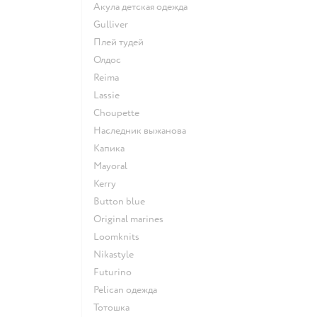
Акула детская одежда
Gulliver
Плей тудей
Олдос
Reima
Lassie
Choupette
Наследник выжанова
Капика
Mayoral
Kerry
Button blue
Original marines
Loomknits
Nikastyle
Futurino
Pelican одежда
Тотошка