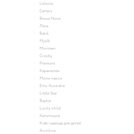
Loloclo
Сarters
Bossa Nova
Лель
Batik
Mjolk
Minimen
Crosby
Premont
Карамелли
Мини макси
Emu Australia
Little Star
Baykar
Lucky child
Капитошка
Kiabi одежда для детей
Arctiline