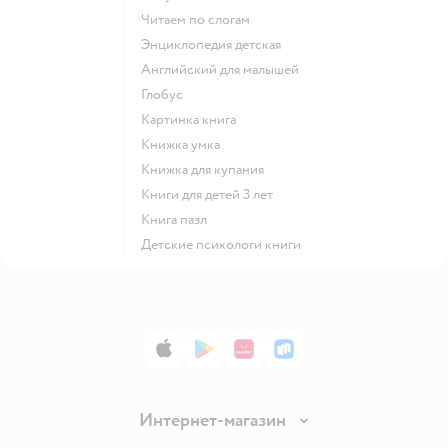
читаем по слогам
энциклопедия детская
английский для малышей
глобус
картинка книга
книжка умка
книжка для купания
книги для детей 3 лет
книга пазл
детские психологи книги
App Store
Google Play
AppGallery
RuStore
Интернет-магазин