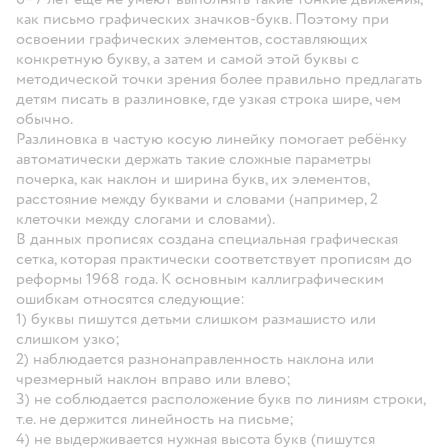
как письмо графических значков-букв. Поэтому при
освоении графических элементов, составляющих
конкретную букву, а затем и самой этой буквы с
методической точки зрения более правильно предлагать
детям писать в разлиновке, где узкая строка шире, чем
обычно.
Разлиновка в частую косую линейку помогает ребёнку
автоматически держать такие сложные параметры
почерка, как наклон и ширина букв, их элементов,
расстояние между буквами и словами (например, 2
клеточки между слогами и словами).
В данных прописях создана специальная графическая
сетка, которая практически соответствует прописям до
реформы 1968 года. К основным каллиграфическим
ошибкам относятся следующие:
1) буквы пишутся детьми слишком размашисто или
слишком узко;
2) наблюдается разнонаправленность наклона или
чрезмерный наклон вправо или влево;
3) не соблюдается расположение букв по линиям строки,
т.е. не держится линейность на письме;
4) не выдерживается нужная высота букв (пишутся