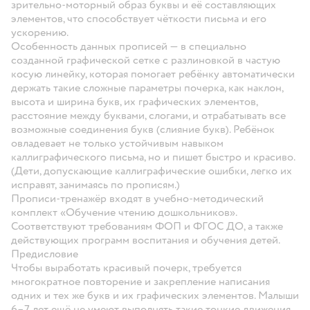
зрительно-моторный образ буквы и её составляющих
элементов, что способствует чёткости письма и его
ускорению.
Особенность данных прописей — в специально
созданной
графической сетке с разлиновкой в частую
косую линейку,
которая помогает ребёнку автоматически
держать такие
сложные параметры почерка, как наклон,
высота и ширина букв, их графических элементов,
расстояние между буквами, слогами, и отрабатывать все
возможные соединения букв (слияние букв).
Ребёнок
овладевает не только устойчивым навыком
каллиграфического письма, но и пишет быстро и красиво.
(Дети, допускающие каллиграфические ошибки, легко их
исправят, занимаясь по прописям.)
Прописи-тренажёр входят в учебно-методический
комплект «Обучение чтению дошкольников».
Соответствуют требованиям ФОП и ФГОС ДО, а также
действующих программ воспитания и обучения детей.
Предисловие
Чтобы выработать красивый почерк, требуется
многократное повторение и закрепление написания
одних и тех же букв и их графических элементов. Малыши
6–7 лет ещё не умеют выполнять такие тонкие движения,