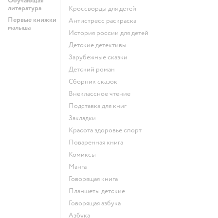
Обучающая
литература
кроссворды для детей
Первые книжки
антистресс раскраска
малыша
история россии для детей
детские детективы
зарубежные сказки
детский роман
сборник сказок
внеклассное чтение
подставка для книг
закладки
красота здоровье спорт
поваренная книга
комиксы
манга
говорящая книга
Планшеты детские
говорящая азбука
азбука