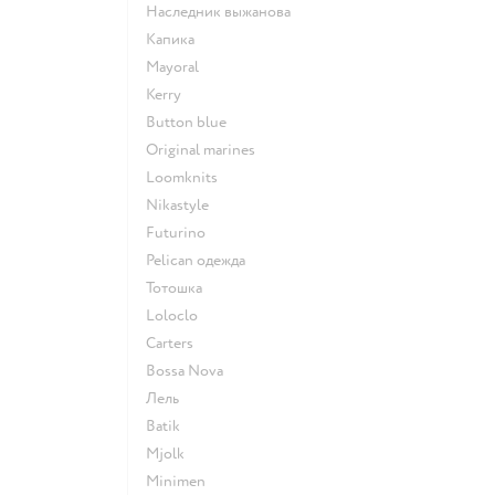
Наследник выжанова
Капика
Mayoral
Kerry
Button blue
Original marines
Loomknits
Nikastyle
Futurino
Pelican одежда
Тотошка
Loloclo
Сarters
Bossa Nova
Лель
Batik
Mjolk
Minimen