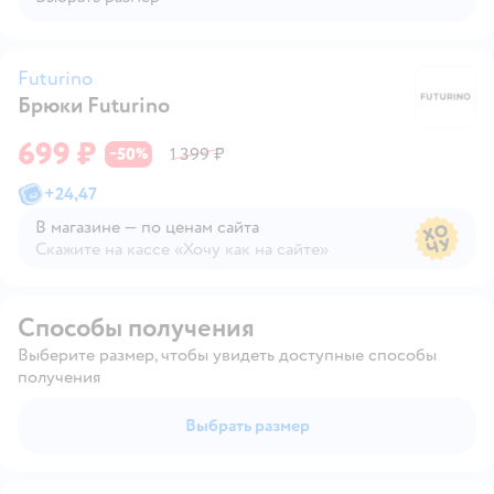
Futurino
Брюки Futurino
Fu
699 ₽
50
1 399 ₽
−
%
+
24,47
В магазине — по ценам сайта
Скажите на кассе «Хочу как на сайте»
В магазине — по ценам сайта
Способы получения
Выберите размер, чтобы увидеть доступные способы
получения
Выбрать размер