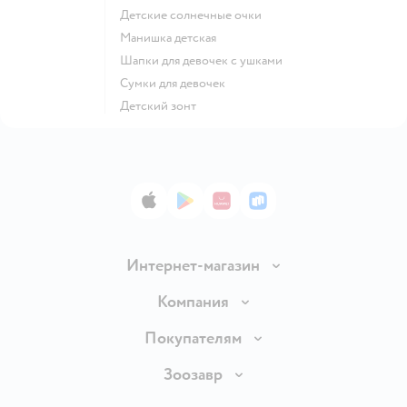
Детские солнечные очки
Манишка детская
Шапки для девочек с ушками
Сумки для девочек
Детский зонт
App Store
Google Play
AppGallery
RuStore
Интернет-магазин
Доставка и оплата
Компания
Продавать в Детском мире
О компании
Покупателям
Обмен и возврат товара
Раскрытие информации
Бонусные карты
Зоозавр
Правила продажи
Инвесторам
Электронные подарочные карты
Промокоды