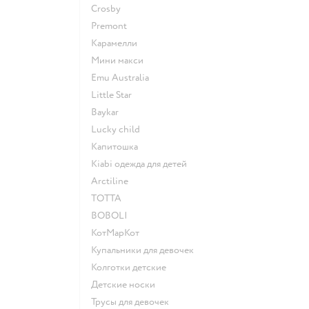
Crosby
Premont
Карамелли
Мини макси
Emu Australia
Little Star
Baykar
Lucky child
Капитошка
Kiabi одежда для детей
Arctiline
ТОТТА
BOBOLI
КотМарКот
Купальники для девочек
Колготки детские
Детские носки
Трусы для девочек