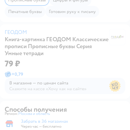
Печатные буквы
Готовим руку к письму
ГЕОДОМ
Книга-картинка ГЕОДОМ Классические
Г
прописи Прописные буквы Серия
Умные тетради
79 ₽
+
0,79
В магазине — по ценам сайта
Скажите на кассе «Хочу как на сайте»
В магазине — по ценам сайта
Способы получения
Регион:
Москва и область
Выбор адреса доставки.
Забрать в 36 магазинах
Забрать в магазине
Через час — бесплатно