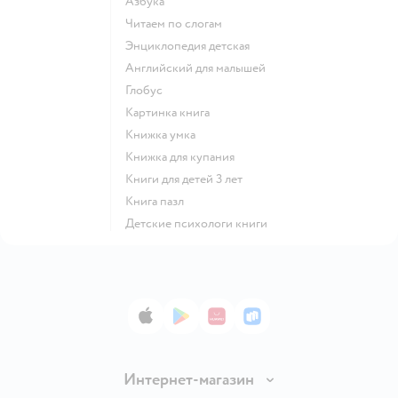
азбука
читаем по слогам
энциклопедия детская
английский для малышей
глобус
картинка книга
книжка умка
книжка для купания
книги для детей 3 лет
книга пазл
детские психологи книги
App Store
Google Play
AppGallery
RuStore
Интернет-магазин