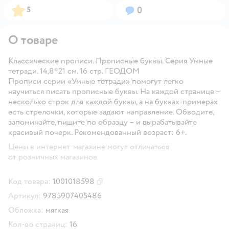
Рейтинг:
Вопросов:
5
0
О товаре
Классические прописи. Прописные буквы. Серия Умные
тетради. 14,8*21 см. 16 стр. ГЕОДОМ
Прописи серии «Умные тетради» помогут легко
научиться писать прописные буквы. На каждой странице –
несколько строк для каждой буквы, а на буквах-примерах
есть стрелочки, которые задают направление. Обводите,
запоминайте, пишите по образцу – и вырабатывайте
красивый почерк. Рекомендованный возраст: 6+.
Цены в интернет-магазине могут отличаться
от розничных магазинов.
Код товара:
1001018598
Скопировать код товара
Артикул:
9785907405486
Обложка:
мягкая
Кол-во страниц:
16