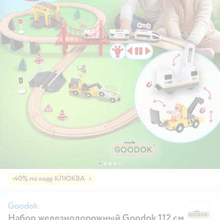
-40% по коду КЛЮКВА
Goodok
Набор железнодорожный Goodok 112 см
G