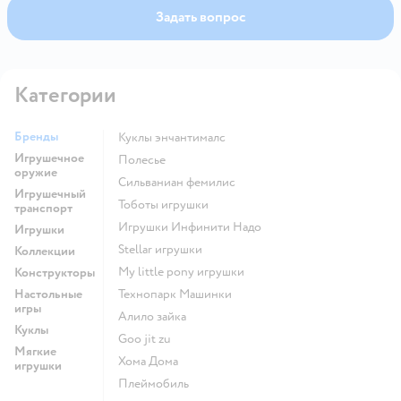
Задать вопрос
Категории
Бренды
Куклы энчантималс
Игрушечное
Полесье
оружие
Сильваниан фемилис
Игрушечный
Тоботы игрушки
транспорт
Игрушки Инфинити Надо
Игрушки
Stellar игрушки
Коллекции
my little pony игрушки
Конструкторы
Настольные
Технопарк Машинки
игры
Алило зайка
Куклы
Goo jit zu
Мягкие
Хома Дома
игрушки
Плеймобиль