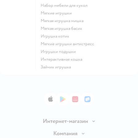
Набор мебели для кукол
Мягкие игрушки
Мягкая игрушка мишка
Мягкая игрушка басик
Игрушка котик
Мягкие игрушки антистресс
Игрушки подушки
Интерактивная кошка
Зайчик игрушка
App Store
Google Play
AppGallery
RuStore
Интернет-магазин
Доставка и оплата
Компания