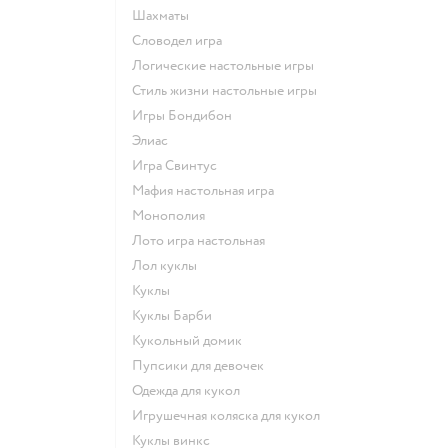
Шахматы
Словодел игра
Логические настольные игры
Стиль жизни настольные игры
Игры Бондибон
Элиас
Игра Свинтус
Мафия настольная игра
Монополия
Лото игра настольная
Лол куклы
Куклы
Куклы Барби
Кукольный домик
Пупсики для девочек
Одежда для кукол
Игрушечная коляска для кукол
Куклы винкс