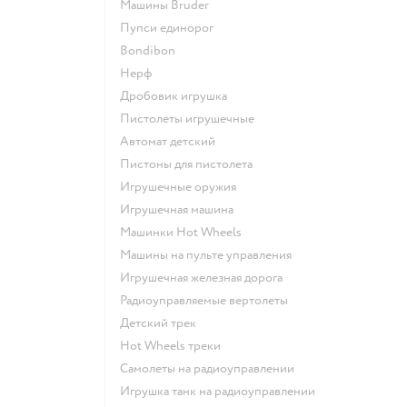
Машины Bruder
Пупси единорог
Bondibon
Нерф
Дробовик игрушка
Пистолеты игрушечные
Автомат детский
Пистоны для пистолета
Игрушечные оружия
Игрушечная машина
Машинки Hot Wheels
Машины на пульте управления
Игрушечная железная дорога
Радиоуправляемые вертолеты
Детский трек
Hot Wheels треки
Самолеты на радиоуправлении
Игрушка танк на радиоуправлении