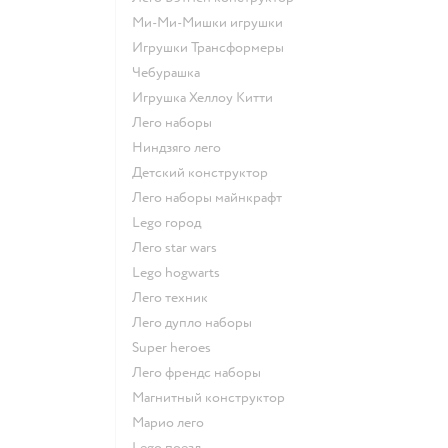
Ми-Ми-Мишки игрушки
Игрушки Трансформеры
Чебурашка
Игрушка Хеллоу Китти
Лего наборы
Ниндзяго лего
Детский конструктор
Лего наборы майнкрафт
Lego город
Лего star wars
Lego hogwarts
Лего техник
Лего дупло наборы
Super heroes
Лего френдс наборы
Магнитный конструктор
Марио лего
Lego поезд