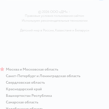
Ветаптека
Контакты
Магазины сети
© 2026 ООО «ДМ»
•
Правовые условия пользования сайтом
Используем рекомендательные технологии
Детский мир в России
,
Казахстане
и
Беларуси
Москва и Московская область
Санкт-Петербург и Ленинградская область
Свердловская область
Краснодарский край
Башкортостан Республика
Самарская область
Челябинская область