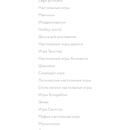
Lego princess
Настольные игры
Манчкин
Имаджинариум
Hobby world
Доска для рисования
Настольные игры дженга
Игра Твистер
Настольные игры Активити
Шахматы
Словодел игра
Логические настольные игры
Стиль жизни настольные игры
Игры Бондибон
Элиас
Игра Свинтус
Мафия настольная игра
Монополия