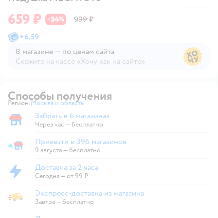
659 ₽
34
999 ₽
−
%
+
6,59
В магазине — по ценам сайта
Скажите на кассе «Хочу как на сайте»
В магазине — по ценам сайта
Способы получения
Регион:
Москва и область
Выбор адреса доставки.
Забрать в 6 магазинах
Забрать в магазине
Через час — бесплатно
Привезти в 396 магазинов
Привезти в магазин
9 августа
—
бесплатно
Доставка за 2 часа
Доставка за 2 часа
Сегодня
—
от 99 ₽
Экспресс-доставка из магазина
Экспресс-доставка из магазина
Завтра
—
бесплатно