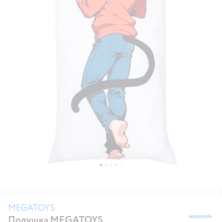
MEGATOYS
Подушка MEGATOYS
M