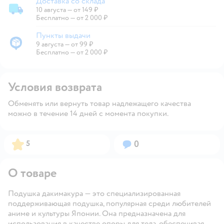
Доставка со склада
10 августа
—
от 149 ₽
Доставка со склада
Бесплатно — от 2 000 ₽
Пункты выдачи
9 августа
—
от 99 ₽
Пункты выдачи
Бесплатно — от 2 000 ₽
Условия возврата
Обменять или вернуть товар надлежащего качества
можно в течение 14 дней с момента покупки.
Рейтинг:
Вопросов:
5
0
О товаре
Подушка дакимакура — это специализированная
поддерживающая подушка, популярная среди любителей
аниме и культуры Японии. Она предназначена для
использования в качестве опоры для тела, обеспечивая