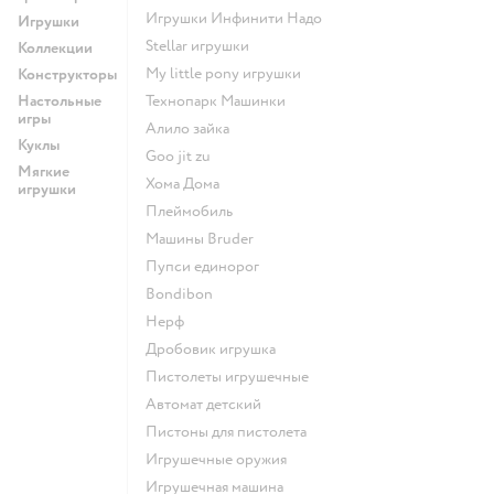
Игрушки Инфинити Надо
Игрушки
Stellar игрушки
Коллекции
my little pony игрушки
Конструкторы
Настольные
Технопарк Машинки
игры
Алило зайка
Куклы
Goo jit zu
Мягкие
Хома Дома
игрушки
Плеймобиль
Машины Bruder
Пупси единорог
Bondibon
Нерф
Дробовик игрушка
Пистолеты игрушечные
Автомат детский
Пистоны для пистолета
Игрушечные оружия
Игрушечная машина