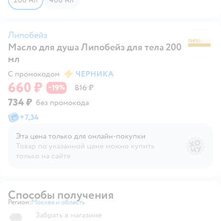
Липобейз
Масло для душа Липобейз для тела 200
Л
мл
С промокодом
ЧЕРНИКА
660 ₽
19
816 ₽
−
%
734 ₽
без промокода
+
7,34
Эта цена только для онлайн‑покупки
Товар по указанной цене можно купить
только на сайте
Способы получения
Регион:
Москва и область
Выбор адреса доставки.
Забрать в магазине