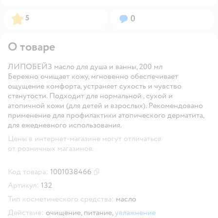
Рейтинг:
Вопросов:
5
0
О товаре
ЛИПОБЕЙЗ масло для душа и ванны, 200 мл
Бережно очищает кожу, мгновенно обеспечивает
ощущение комфорта, устраняет сухость и чувство
стянутости. Подходит для нормальной , сухой и
атопичной кожи (для детей и взрослых). Рекомендовано
применение для профилактики атопического дерматита,
для ежедневного использования.
Цены в интернет-магазине могут отличаться
от розничных магазинов.
Код товара:
1001038466
Скопировать код товара
Артикул:
132
Тип косметического средства:
масло
Действие:
очищение,
питание,
увлажнение