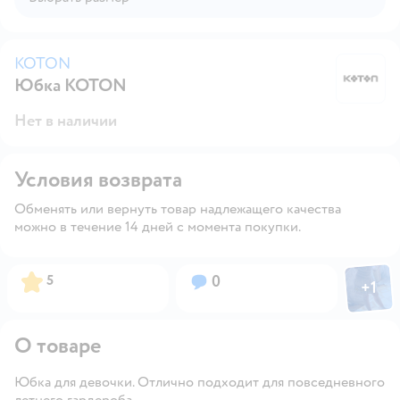
KOTON
Юбка KOTON
K
Нет в наличии
Условия возврата
Обменять или вернуть товар надлежащего качества
можно в течение 14 дней с момента покупки.
Фото пол
Рейтинг:
Вопросов:
5
0
+
1
Откры
О товаре
Юбка для девочки. Отлично подходит для повседневного
летнего гардероба.