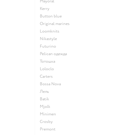
Mayoral
Kerry
Button blue
Original marines
Loomknits
Nikastyle
Futurino
Pelican одежда
Тотошка
Loloclo
Сarters
Bossa Nova
Лель
Batik
Mjolk
Minimen
Crosby
Premont