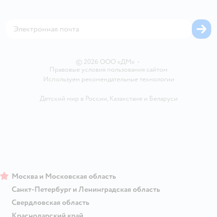
Аренда торговых помещений
Оплата Мокка
Сертификат АКИТ
Корм для собак
Горячая линия безопасности
Карта возврата
Обратная связь
Одежда для собак
Вакансии
Блог
Карта сайта
Ветаптека
Контакты
Магазины сети
© 2026 ООО «ДМ»
•
Правовые условия пользования сайтом
Используем рекомендательные технологии
Детский мир в России
,
Казахстане
и
Беларуси
Москва и Московская область
Санкт-Петербург и Ленинградская область
Свердловская область
Краснодарский край