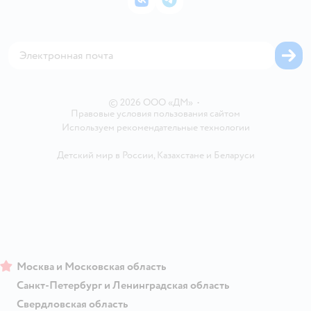
ВКонтакте
Telegram
Проверка баланса подарочной карты
Политика использования файлов cookie
Товары для собак
Аренда торговых помещений
Оплата Мокка
Сертификат АКИТ
Корм для собак
Горячая линия безопасности
Карта возврата
Обратная связь
Одежда для собак
Вакансии
Блог
Карта сайта
Ветаптека
Контакты
Магазины сети
© 2026 ООО «ДМ»
•
Правовые условия пользования сайтом
Используем рекомендательные технологии
Детский мир в России
,
Казахстане
и
Беларуси
Москва и Московская область
Санкт-Петербург и Ленинградская область
Свердловская область