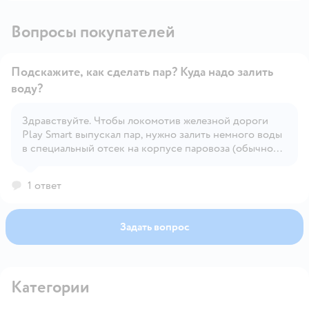
Вопросы покупателей
Подскажите, как сделать пар? Куда надо залить
воду?
Здравствуйте. Чтобы локомотив железной дороги
Открыть вопрос
Play Smart выпускал пар, нужно залить немного воды
в специальный отсек на корпусе паровоза (обычно
сверху или сбоку под крышкой). После включения
игрушки вода испаряется и имитирует дым/пар.
1 ответ
Задать вопрос
Категории