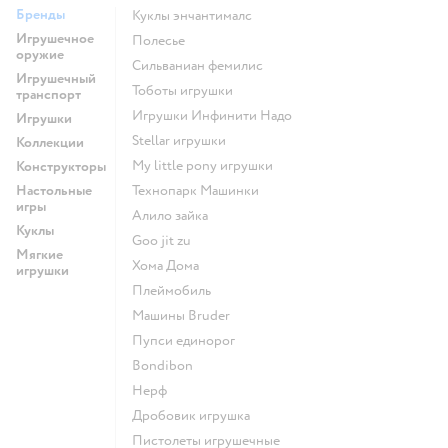
Бренды
Куклы энчантималс
Игрушечное
Полесье
оружие
Сильваниан фемилис
Игрушечный
Тоботы игрушки
транспорт
Игрушки Инфинити Надо
Игрушки
Stellar игрушки
Коллекции
my little pony игрушки
Конструкторы
Настольные
Технопарк Машинки
игры
Алило зайка
Куклы
Goo jit zu
Мягкие
Хома Дома
игрушки
Плеймобиль
Машины Bruder
Пупси единорог
Bondibon
Нерф
Дробовик игрушка
Пистолеты игрушечные