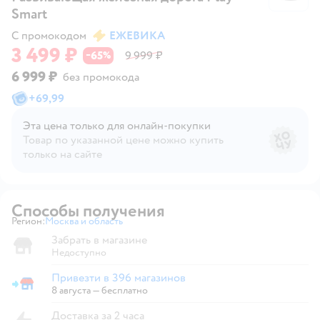
Smart
С промокодом
ЕЖЕВИКА
3 499 ₽
65
9 999 ₽
−
%
6 999 ₽
без промокода
+
69,99
Эта цена только для онлайн‑покупки
Товар по указанной цене можно купить
только на сайте
Способы получения
Регион:
Москва и область
Выбор адреса доставки.
Забрать в магазине
Недоступно
Привезти в 396 магазинов
Привезти в магазин
8 августа
—
бесплатно
Доставка за 2 часа