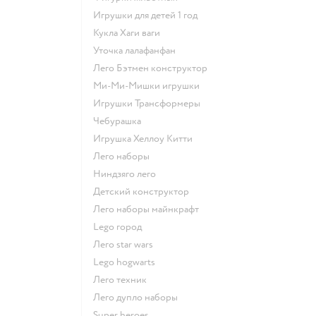
Игрушки для детей 1 год
Кукла Хаги ваги
Уточка лалафанфан
Лего Бэтмен конструктор
Ми-Ми-Мишки игрушки
Игрушки Трансформеры
Чебурашка
Игрушка Хеллоу Китти
Лего наборы
Ниндзяго лего
Детский конструктор
Лего наборы майнкрафт
Lego город
Лего star wars
Lego hogwarts
Лего техник
Лего дупло наборы
Super heroes