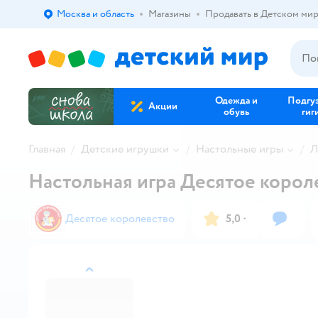
Москва и область
Магазины
Продавать в Детском ми
Выбор адреса доставки.
Одежда и
Подгу
Акции
обувь
гиг
Главная
Детские игрушки
Настольные игры
Л
Настольная игра Десятое корол
Десятое королевство
5,0
·
назад