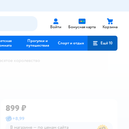
Войти
Бонусная карта
Корзина
етская
Прогулки и
Спорт и отдых
Ещё 10
омната
путешествия
есятое королевство
899 ₽
+
8,99
В магазине — по ценам сайта