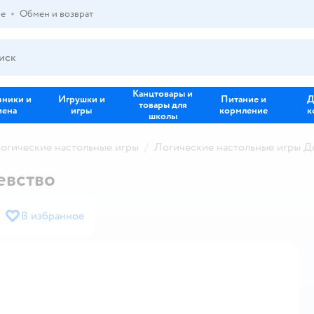
ре
Обмен и возврат
Канцтовары и
зники и
Игрушки и
Питание и
Д
товары для
иена
игры
кормление
к
школы
огические настольные игры
Логические настольные игры Д
евство
В избранное