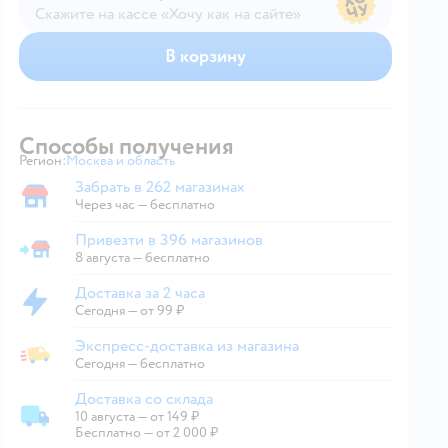
Скажите на кассе «Хочу как на сайте»
В магазине — по ценам сайта
В корзину
Способы получения
Регион:
Москва и область
Выбор адреса доставки.
Забрать в 262 магазинах
Забрать в магазине
Через час — бесплатно
Привезти в 396 магазинов
Привезти в магазин
8 августа
—
бесплатно
Доставка за 2 часа
Доставка за 2 часа
Сегодня
—
от 99 ₽
Экспресс-доставка из магазина
Экспресс-доставка из магазина
Сегодня
—
бесплатно
Доставка со склада
10 августа
—
от 149 ₽
Доставка со склада
Бесплатно — от 2 000 ₽