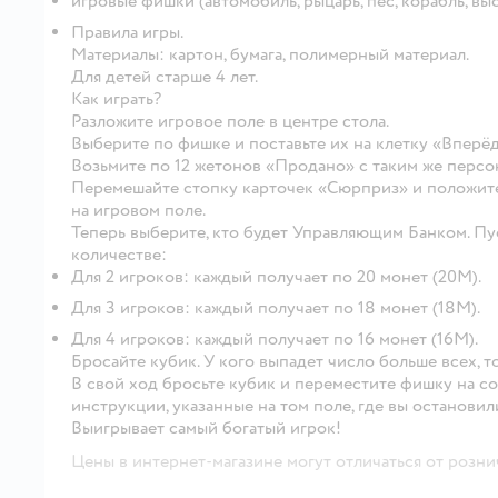
игровые фишки (автомобиль, рыцарь, пёс, корабль, высо
Правила игры.
Материалы: картон, бумага, полимерный материал.
Для детей старше 4 лет.
Как играть?
Разложите игровое поле в центре стола.
Выберите по фишке и поставьте их на клетку «Вперёд
Возьмите по 12 жетонов «Продано» с таким же персо
Перемешайте стопку карточек «Сюрприз» и положите
на игровом поле.
Теперь выберите, кто будет Управляющим Банком. Пу
количестве:
Для 2 игроков: каждый получает по 20 монет (20М).
Для 3 игроков: каждый получает по 18 монет (18М).
Для 4 игроков: каждый получает по 16 монет (16М).
Бросайте кубик. У кого выпадет число больше всех, т
В свой ход бросьте кубик и переместите фишку на с
инструкции, указанные на том поле, где вы остановил
Выигрывает самый богатый игрок!
Цены в интернет-магазине могут отличаться от розни