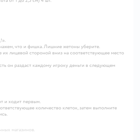
та от 1 до 2,5 см) 4 шт.
!».
нажем, что и фишка. Лишние жетоны уберите.
 их лицевой стороной вниз на соответствующее место
сть он раздаст каждому игроку деньги в следующем
от и ходит первым.
оответствующее количество клеток, затем выполните
ись.
чных магазинов.