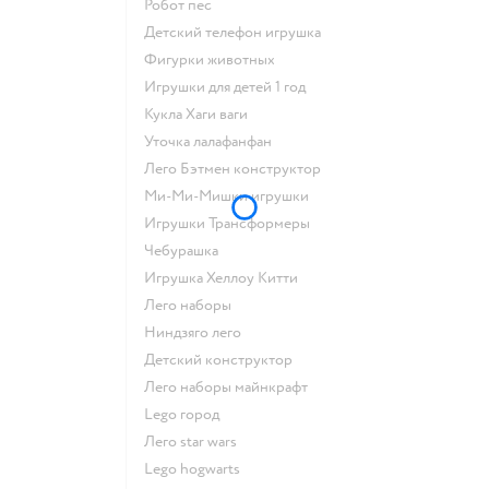
Робот пес
Детский телефон игрушка
Фигурки животных
Игрушки для детей 1 год
Кукла Хаги ваги
Уточка лалафанфан
Лего Бэтмен конструктор
Ми-Ми-Мишки игрушки
Игрушки Трансформеры
Чебурашка
Игрушка Хеллоу Китти
Лего наборы
Ниндзяго лего
Детский конструктор
Лего наборы майнкрафт
Lego город
Лего star wars
Lego hogwarts