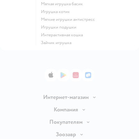
Мягкая игрушка басик
Игрушка котик
Мягкие игрушки антистресс
Игрушки подушки
Интерактивная кошка
Зайчик игрушка
App Store
Google Play
AppGallery
RuStore
Интернет-магазин
Доставка и оплата
Компания
Продавать в Детском мире
О компании
Покупателям
Обмен и возврат товара
Раскрытие информации
Бонусные карты
Зоозавр
Правила продажи
Инвесторам