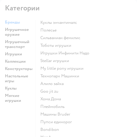
Категории
Бренды
Куклы энчантималс
Игрушечное
Полесье
оружие
Сильваниан фемилис
Игрушечный
Тоботы игрушки
транспорт
Игрушки Инфинити Надо
Игрушки
Stellar игрушки
Коллекции
my little pony игрушки
Конструкторы
Настольные
Технопарк Машинки
игры
Алило зайка
Куклы
Goo jit zu
Мягкие
Хома Дома
игрушки
Плеймобиль
Машины Bruder
Пупси единорог
Bondibon