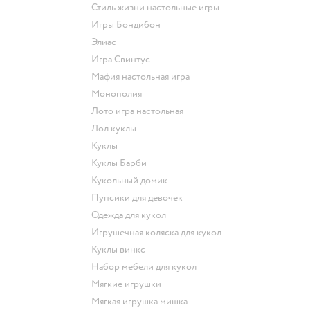
Стиль жизни настольные игры
Игры Бондибон
Элиас
Игра Свинтус
Мафия настольная игра
Монополия
Лото игра настольная
Лол куклы
Куклы
Куклы Барби
Кукольный домик
Пупсики для девочек
Одежда для кукол
Игрушечная коляска для кукол
Куклы винкс
Набор мебели для кукол
Мягкие игрушки
Мягкая игрушка мишка