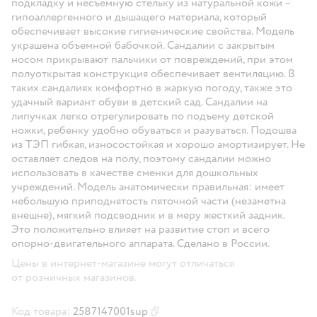
подкладку и несъемную стельку из натуральной кожи –
гипоаллергенного и дышащего материала, который
обеспечивает высокие гигиенические свойства. Модель
украшена объемной бабочкой. Сандалии с закрытым
носом прикрывают пальчики от повреждений, при этом
полуоткрытая конструкция обеспечивает вентиляцию. В
таких сандалиях комфортно в жаркую погоду, также это
удачный вариант обуви в детский сад. Сандалии на
липучках легко отрегулировать по подъему детской
ножки, ребенку удобно обуваться и разуваться. Подошва
из ТЭП гибкая, износостойкая и хорошо амортизирует. Не
оставляет следов на полу, поэтому сандалии можно
использовать в качестве сменки для дошкольных
учреждений. Модель анатомически правильная: имеет
небольшую приподнятость пяточной части (незаметна
внешне), мягкий подсводник и в меру жесткий задник.
Это положительно влияет на развитие стоп и всего
опорно-двигательного аппарата. Сделано в России.
Цены в интернет-магазине могут отличаться
от розничных магазинов.
Код товара:
2587147001sup
Скопировать код товара