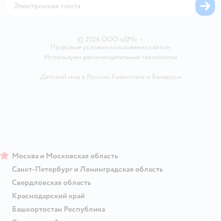
Одежда для собак
Вакансии
Блог
Карта сайта
Ветаптека
Контакты
Магазины сети
© 2026 ООО «ДМ»
•
Правовые условия пользования сайтом
Используем рекомендательные технологии
Детский мир в России
,
Казахстане
и
Беларуси
Москва и Московская область
Санкт-Петербург и Ленинградская область
Свердловская область
Краснодарский край
Башкортостан Республика