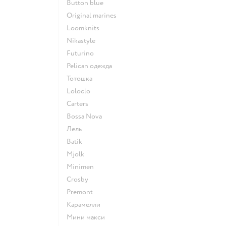
Button blue
Original marines
Loomknits
Nikastyle
Futurino
Pelican одежда
Тотошка
Loloclo
Сarters
Bossa Nova
Лель
Batik
Mjolk
Minimen
Crosby
Premont
Карамелли
Мини макси