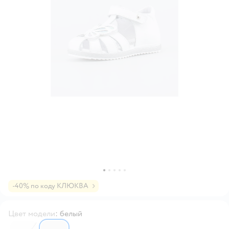
-40% по коду КЛЮКВА
Цвет модели
:
белый
7127382
7127383