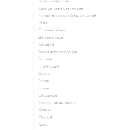
Ботинки детские
Сабо детские резиновые
Непромокаемая обувь для детей
Mursu
Пляжная обувь
Детские кеды
Котофей
Акула детская одежда
Gulliver
Плей тудей
Олдос
Reima
Lassie
Choupette
Наследник выжанова
Капика
Mayoral
Kerry