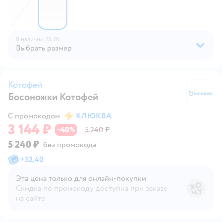
В наличии
25,
26
Выбрать размер
Котофей
Босоножки Котофей
К
С промокодом
КЛЮКВА
3 144 ₽
40
5 240 ₽
−
%
5 240 ₽
без промокода
+
52,40
Эта цена только для онлайн‑покупки
Скидка по промокоду доступна при заказе
на сайте