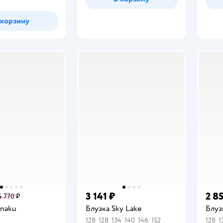
 корзину
3 141 ₽
2 8
4 770 ₽
inaku
Блузка Sky Lake
Блуз
128
128
134
140
146
152
128
1