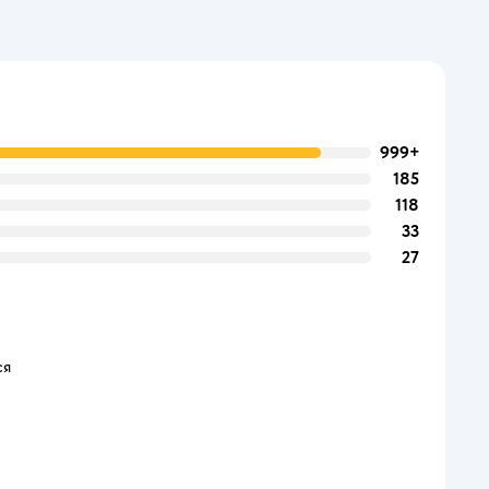
999+
185
118
33
27
ся