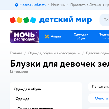
Москва и область
Магазины
Продавать в Детском ми
Выбор адреса доставки.
Одежда и
Подгу
Акции
обувь
гиг
Главная
Одежда, обувь и аксессуары
Детская оде
Блузки для девочек з
15
товаров
Популярн
Одежда и обувь
Очистит
Одежда
Одежда для девочек