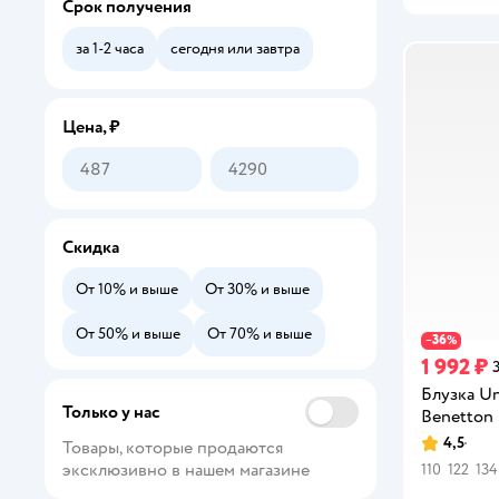
Срок получения
Пляжная одежда для девочек
за 1-2 часа
сегодня или завтра
Толстовки
Топы
Цена, ₽
Лонгсливы
Комбинезоны
Скидка
Сарафаны
От 10% и выше
От 30% и выше
Водолазки
От 50% и выше
От 70% и выше
36
−
%
Рубашки
1 992 ₽
3
Жилеты
Блузка Un
Только у нас
Benetton
Джемперы
4,5
Товары, которые продаются 
Рейтинг:
эксклюзивно в нашем магазине
110
122
134
Верхняя одежда для девочек