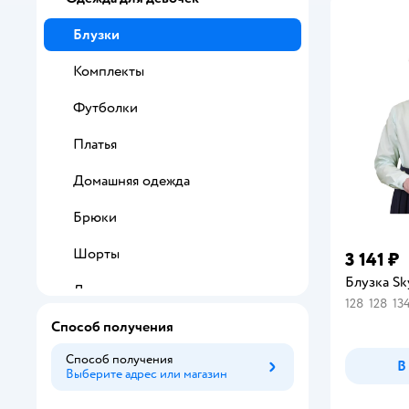
Блузки
Комплекты
Футболки
Платья
Домашняя одежда
Брюки
Шорты
3 141 ₽
Блузка Sk
Легинсы
128
128
13
Способ получения
Худи
Способ получения
Юбки
В
Выберите адрес или магазин
Способ получения
Свитшоты