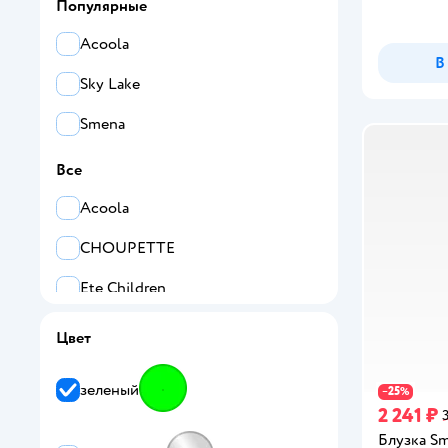
Популярные
146
Acoola
В
152
Sky Lake
158
Smena
164
Все
Acoola
CHOUPETTE
Ete Children
Minaku
Цвет
Prime Baby
зеленый
25
−
%
Sky Lake
2 241 ₽
Блузка S