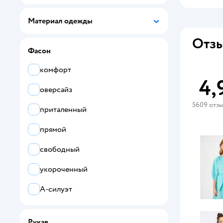
красный
Материал одежды
фиолетовый
Отзы
черный
Фасон
коричневый
комфорт
4,
бежевый
оверсайз
5609 отз
желтый
приталенный
оранжевый
прямой
бордовый
свободный
укороченный
А-силуэт
Рукав