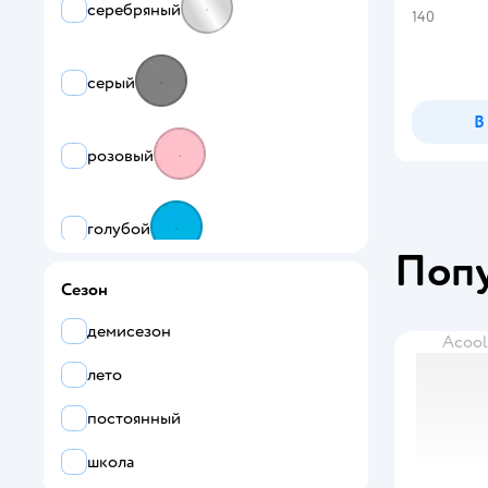
Smena
серебряный
140
United Colors of Benetton
серый
VERETEYA
В
розовый
голубой
Поп
Сезон
белый
демисезон
Acool
многоцветный
лето
постоянный
синий
школа