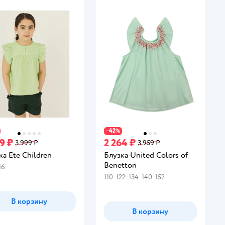
42
−
%
9 ₽
2 264 ₽
3 999 ₽
3 959 ₽
ка Ete Children
Блузка United Colors of
Benetton
16
110
122
134
140
152
В корзину
В корзину