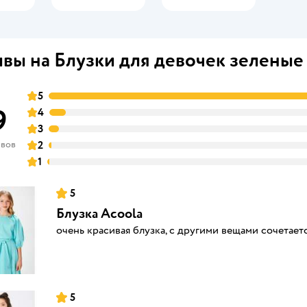
вы на Блузки для девочек зеленые
5
9
4
3
ывов
2
1
5
Блузка Acoola
очень красивая блузка, с другими вещами сочетает
5