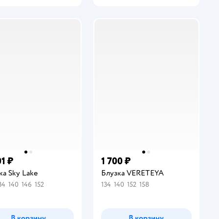
01 ₽
1 700 ₽
ка Sky Lake
Блузка VERETEYA
34
140
146
152
134
140
152
158
В корзину
В корзину