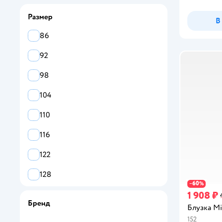
Туники
Размер
В
Бомберы
86
Майки
92
Поло
98
Джинсы
104
Жакеты
110
Кардиганы
116
Свитеры
122
Бриджи
128
60
−
%
Капри
1 908 ₽
134
Бренд
Блузка M
Пиджаки
140
152