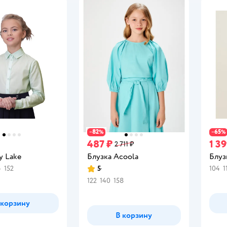
82
65
−
%
−
%
487 ₽
1 39
2 711 ₽
y Lake
Блузка Acoola
Блуз
4
152
5
104
1
Рейтинг:
122
140
158
 корзину
В корзину