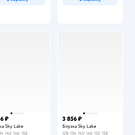
56 ₽
3 856 ₽
ка Sky Lake
Блузка Sky Lake
34
140
146
158
128
134
140
146
152
158