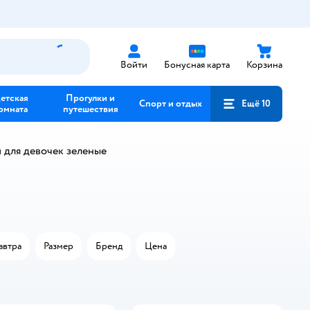
Войти
Бонусная карта
Корзина
етская
Прогулки и
Спорт и отдых
Ещё 10
омната
путешествия
 для девочек зеленые
автра
Размер
Бренд
Цена