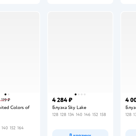
4 284 ₽
4 0
 119 ₽
ited Colors of
Блузка Sky Lake
Блуз
128
128
134
140
146
152
158
128
1
140
152
164
В корзину