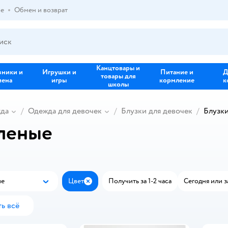
ре
Обмен и возврат
Канцтовары и
зники и
Игрушки и
Питание и
Д
товары для
иена
игры
кормление
к
школы
жда
Одежда для девочек
Блузки для девочек
Блузки
еленые
ые
Цвет
Получить за 1-2 часа
Сегодня или з
Популярные
Закрыть
ь всё