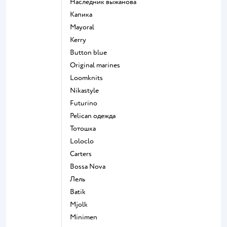
Наследник выжанова
Капика
Mayoral
Kerry
Button blue
Original marines
Loomknits
Nikastyle
Futurino
Pelican одежда
Тотошка
Loloclo
Сarters
Bossa Nova
Лель
Batik
Mjolk
Minimen