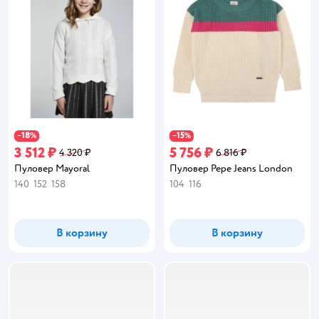
18
15
−
%
−
%
3 512 ₽
5 756 ₽
4 320 ₽
6 816 ₽
Пуловер Mayoral
Пуловер Pepe Jeans London
140
152
158
104
116
В корзину
В корзину