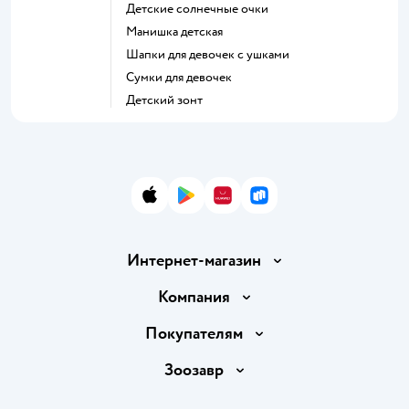
Детские солнечные очки
Манишка детская
Шапки для девочек с ушками
Сумки для девочек
Детский зонт
App Store
Google Play
AppGallery
RuStore
Интернет-магазин
Доставка и оплата
Компания
Продавать в Детском мире
О компании
Покупателям
Обмен и возврат товара
Раскрытие информации
Бонусные карты
Зоозавр
Правила продажи
Инвесторам
Электронные подарочные карты
Промокоды
Товары для кошек
Пресс-центр