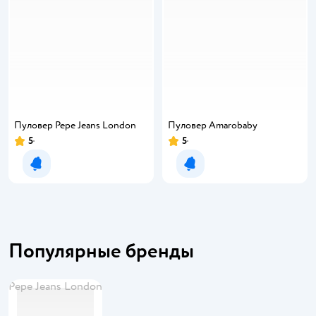
Пуловер Pepe Jeans London
Пуловер Amarobaby
5
5
Рейтинг:
Рейтинг:
Уведомить о появлении
Уведомить о появлении
Популярные бренды
Pepe Jeans London