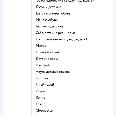
Ортопедические сандалии для детей
Дутики детские
Детская зимняя обувь
Melissa обувь
Ботинки детские
Сабо детские резиновые
Непромокаемая обувь для детей
Mursu
Пляжная обувь
Детские кеды
Котофей
Акула детская одежда
Gulliver
Плей тудей
Олдос
Reima
Lassie
Choupette