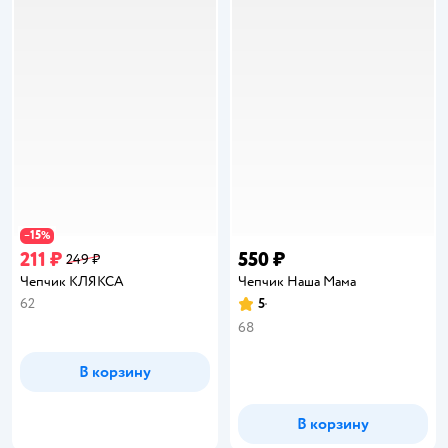
15
−
%
211 ₽
550 ₽
249 ₽
Чепчик КЛЯКСА
Чепчик Наша Мама
62
5
Рейтинг:
68
В корзину
В корзину