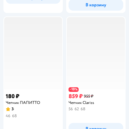
В корзину
10
−
%
180 ₽
859 ₽
955 ₽
Чепчик ПАПИТТО
Чепчик Clariss
3
56
62
68
Рейтинг:
46
68
В корзину