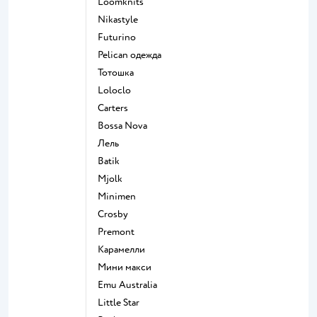
Loomknits
Nikastyle
Futurino
Pelican одежда
Тотошка
Loloclo
Сarters
Bossa Nova
Лель
Batik
Mjolk
Minimen
Crosby
Premont
Карамелли
Мини макси
Emu Australia
Little Star