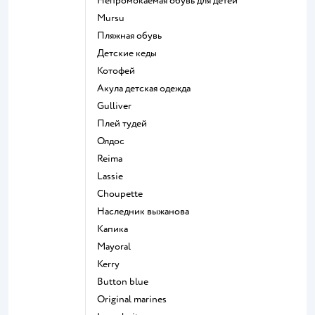
Непромокаемая обувь для детей
Mursu
Пляжная обувь
Детские кеды
Котофей
Акула детская одежда
Gulliver
Плей тудей
Олдос
Reima
Lassie
Choupette
Наследник выжанова
Капика
Mayoral
Kerry
Button blue
Original marines