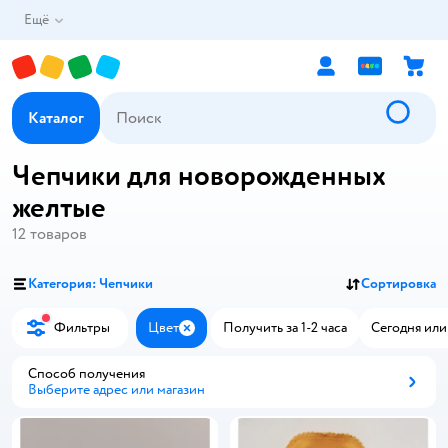
Ещё
Каталог
Чепчики для новорожденных
желтые
12
товаров
Категория: Чепчики
Сортировка
Фильтры
Цвет
Получить за 1-2 часа
Сегодня или
Закрыть
Способ получения
Выберите адрес или магазин
Способ получения