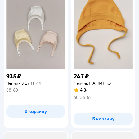
935 ₽
247 ₽
Чепчик 3 шт ТРИЯ
Чепчик ПАПИТТО
68
80
4,3
Рейтинг:
50
56
62
В корзину
В корзину