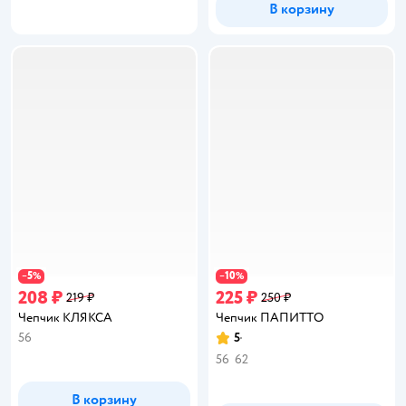
В корзину
5
10
−
%
−
%
208 ₽
225 ₽
219 ₽
250 ₽
Чепчик КЛЯКСА
Чепчик ПАПИТТО
56
5
Рейтинг:
56
62
В корзину