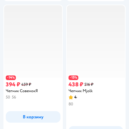
14
15
−
%
−
%
394 ₽
438 ₽
459 ₽
516 ₽
Чепчик СовенокЯ
Чепчик Mjolk
50
56
4
Рейтинг:
80
В корзину