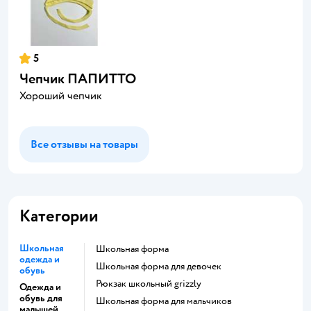
5
Чепчик ПАПИТТО
Хороший чепчик
Все отзывы на товары
Категории
Школьная
Школьная форма
одежда и
Школьная форма для девочек
обувь
Рюкзак школьный grizzly
Одежда и
обувь для
Школьная форма для мальчиков
малышей