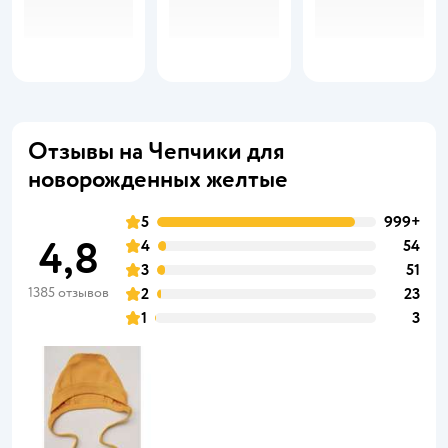
Отзывы на Чепчики для
новорожденных желтые
5
999+
4,8
4
54
3
51
1385 отзывов
2
23
1
3