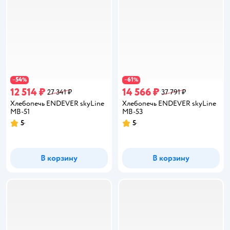
54
61
−
%
−
%
12 514 ₽
14 566 ₽
27 341 ₽
37 791 ₽
Хлебопечь ENDEVER skyLine
Хлебопечь ENDEVER skyLine
MB-51
MB-53
5
5
Рейтинг:
Рейтинг:
В корзину
В корзину