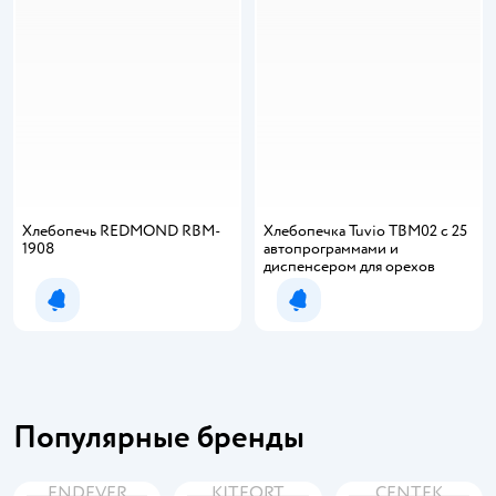
Хлебопечь REDMOND RBM-
Хлебопечка Tuvio TBM02 с 25
1908
автопрограммами и
диспенсером для орехов
Уведомить о появлении
Уведомить о появлении
Популярные бренды
ENDEVER
KITFORT
CENTEK