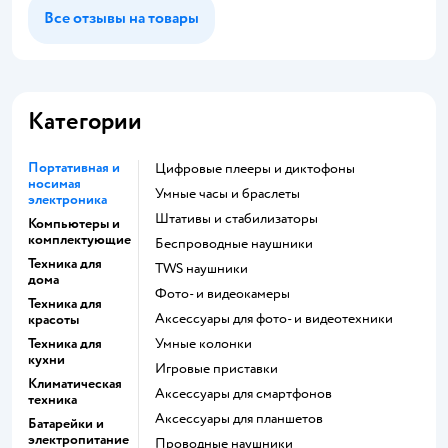
Все отзывы на товары
Категории
Портативная и
цифровые плееры и диктофоны
носимая
умные часы и браслеты
электроника
штативы и стабилизаторы
Компьютеры и
комплектующие
беспроводные наушники
Техника для
TWS наушники
дома
фото- и видеокамеры
Техника для
аксессуары для фото- и видеотехники
красоты
Техника для
умные колонки
кухни
игровые приставки
Климатическая
аксессуары для смартфонов
техника
аксессуары для планшетов
Батарейки и
электропитание
проводные наушники