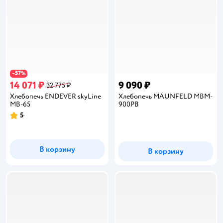
57
−
%
14 071 ₽
9 090 ₽
32 775 ₽
Хлебопечь ENDEVER skyLine
Хлебопечь MAUNFELD MBM-
MB-65
900PB
5
Рейтинг:
В корзину
В корзину