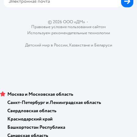
Вакансии
Блог
Карта сайта
Ветаптека
Контакты
Магазины сети
© 2026 ООО «ДМ»
•
Правовые условия пользования сайтом
Используем рекомендательные технологии
Детский мир в России
,
Казахстане
и
Беларуси
Москва и Московская область
Санкт-Петербург и Ленинградская область
Свердловская область
Краснодарский край
Башкортостан Республика
Самарская область