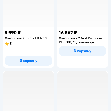
5 990 ₽
16 862 ₽
Хлебопечь KITFORT КТ-312
Хлебопечка 29-в-1 Ramicom
RB8300, Мультипекарь
5
Рейтинг:
В корзину
В корзину