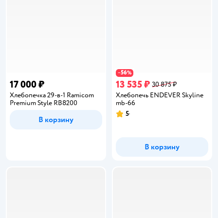
56
−
%
17 000 ₽
13 535 ₽
30 875 ₽
Хлебопечка 29-в-1 Ramicom
Хлебопечь ENDEVER Skyline
Premium Style RB8200
mb-66
5
Рейтинг:
В корзину
В корзину