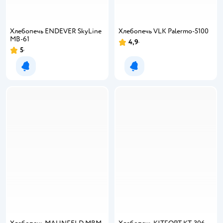
Хлебопечь ENDEVER SkyLine
Хлебопечь VLK Palermo-5100
MB-61
4,9
Рейтинг:
5
Рейтинг:
Уведомить о появлении
Уведомить о появлении