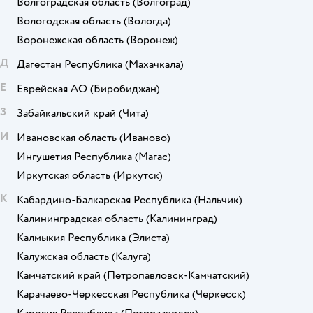
Волгоградская область
(Волгоград)
Вологодская область
(Вологда)
Воронежская область
(Воронеж)
Д
Дагестан Республика
(Махачкала)
Е
Еврейская АО
(Биробиджан)
З
Забайкальский край
(Чита)
И
Ивановская область
(Иваново)
Ингушетия Республика
(Магас)
Иркутская область
(Иркутск)
К
Кабардино-Балкарская Республика
(Нальчик)
Калининградская область
(Калининград)
Калмыкия Республика
(Элиста)
Калужская область
(Калуга)
Камчатский край
(Петропавловск-Камчатский)
Карачаево-Черкесская Республика
(Черкесск)
Карелия Республика
(Петрозаводск)