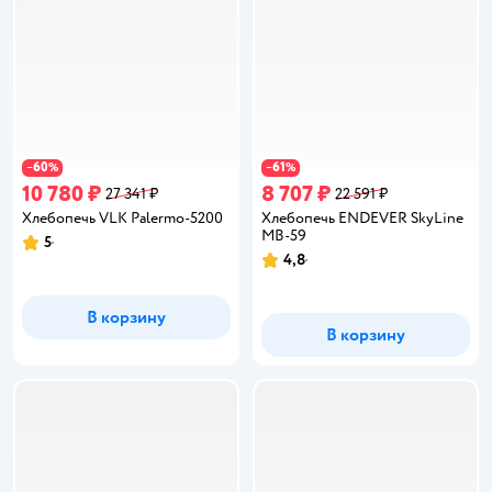
60
61
−
%
−
%
10 780 ₽
8 707 ₽
27 341 ₽
22 591 ₽
Хлебопечь VLK Palermo-5200
Хлебопечь ENDEVER SkyLine
MB-59
5
Рейтинг:
4,8
Рейтинг:
В корзину
В корзину