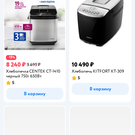
15
−
%
8 240 ₽
10 490 ₽
9 695 ₽
Хлебопечка CENTEK CT-1410
Хлебопечь KITFORT КТ-309
черный 750г 650Вт
5
Рейтинг:
5
Рейтинг:
В корзину
В корзину