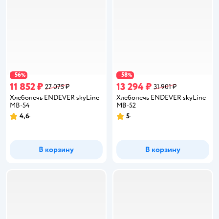
56
58
−
%
−
%
11 852 ₽
13 294 ₽
27 075 ₽
31 901 ₽
Хлебопечь ENDEVER skyLine
Хлебопечь ENDEVER skyLine
MB-54
MB-52
4,6
5
Рейтинг:
Рейтинг:
В корзину
В корзину