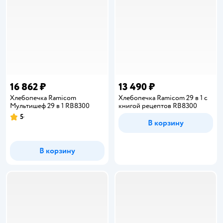
16 862 ₽
13 490 ₽
Хлебопечка Ramicom
Хлебопечка Ramicom 29 в 1 с
Мультишеф 29 в 1 RB8300
книгой рецептов RB8300
5
Рейтинг:
В корзину
В корзину