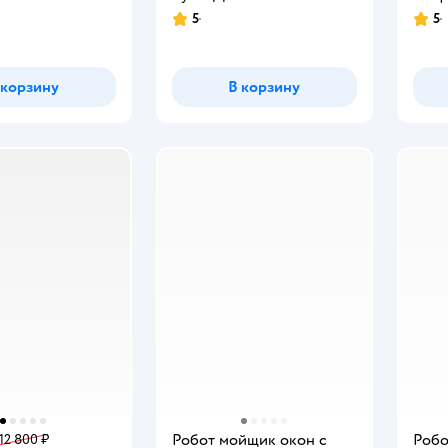
5
5
Рейтинг:
Рейт
 корзину
В корзину
Робот мойщик окон с
Робо
12 800 ₽