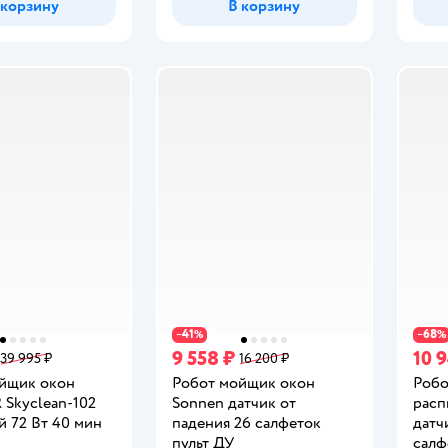
 корзину
В корзину
41
68
−
%
−
%
9 558 ₽
10 
39 995 ₽
16 200 ₽
йщик окон
Робот мойщик окон
Робо
Skyclean-102
Sonnen датчик от
расп
й 72 Вт 40 мин
падения 26 салфеток
датч
пульт ДУ
салф