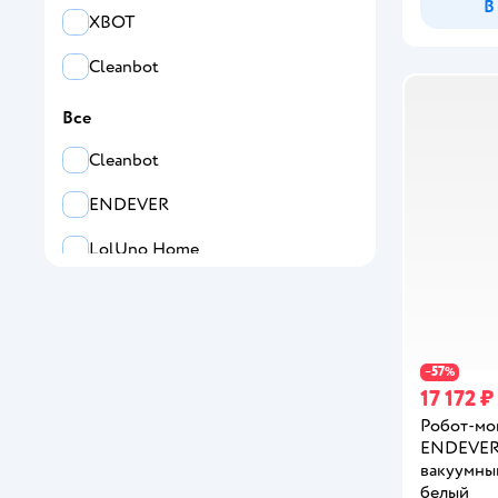
В
XBOT
Cleanbot
Все
Cleanbot
ENDEVER
LolUno Home
Sonnen
XBOT
57
−
%
Лайма
17 172 ₽
Робот-мо
ENDEVER 
вакуумны
белый