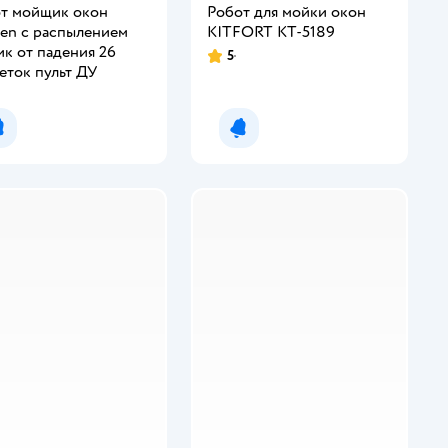
т мойщик окон
Робот для мойки окон
en с распылением
KITFORT КТ-5189
ик от падения 26
5
Рейтинг:
еток пульт ДУ
инг:
Уведомить о появлении
Уведомить о появлении