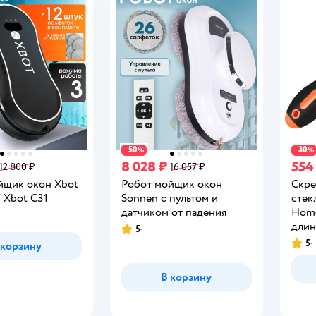
50
30
−
%
−
%
8 028 ₽
554
12 800 ₽
16 057 ₽
йщик окон Xbot
Робот мойщик окон
Скре
 Xbot С31
Sonnen с пультом и
стек
датчиком от падения
Hom
дли
5
Рейтинг:
5
 корзину
Рейт
В корзину