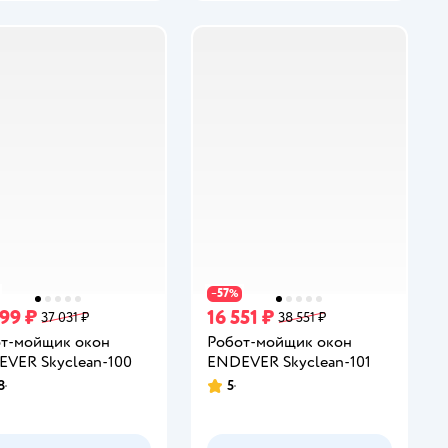
57
−
%
899 ₽
16 551 ₽
37 031 ₽
38 551 ₽
т-мойщик окон
Робот-мойщик окон
VER Skyclean-100
ENDEVER Skyclean-101
8
5
инг:
Рейтинг: