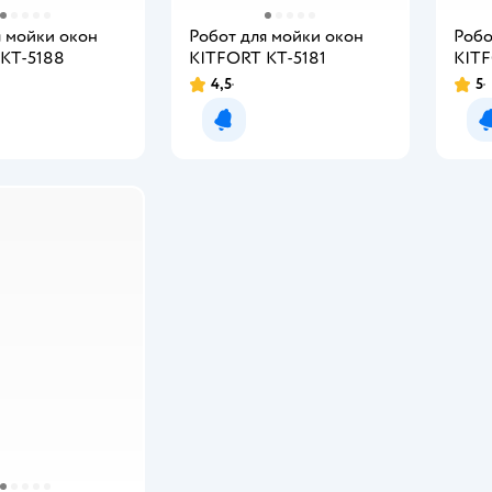
я мойки окон
Робот для мойки окон
Робо
КТ-5188
KITFORT КТ-5181
KITF
4,5
5
Рейтинг:
Рейт
мить о появлении
Уведомить о появлении