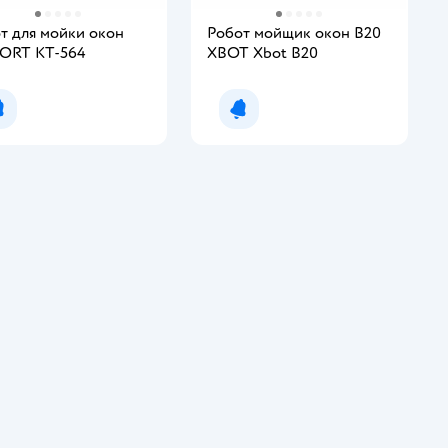
т для мойки окон
Робот мойщик окон B20
ORT КТ-564
XBOT Xbot B20
инг:
Уведомить о появлении
Уведомить о появлении