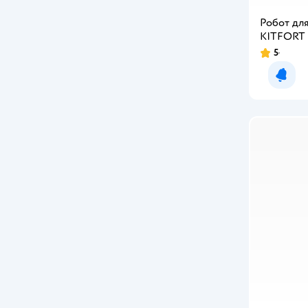
Робот дл
KITFORT 
5
Рейтинг:
Уведо