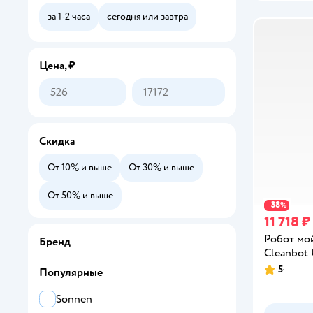
за 1-2 часа
сегодня или завтра
Цена, ₽
Скидка
От 10% и выше
От 30% и выше
От 50% и выше
38
−
%
11 718 ₽
Робот мо
Бренд
Cleanbot 
5
Популярные
Рейтинг:
Sonnen