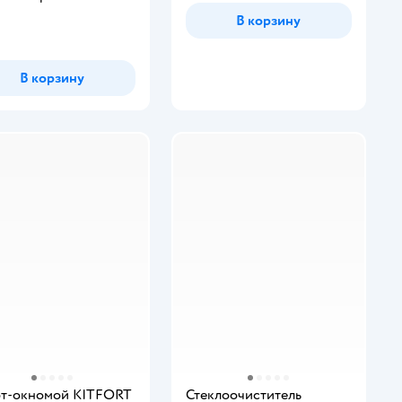
В корзину
инг:
В корзину
т-окномой KITFORT
Стеклоочиститель