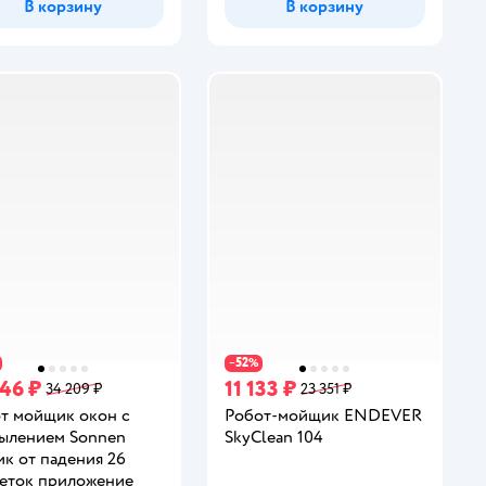
В корзину
В корзину
52
−
%
946 ₽
11 133 ₽
34 209 ₽
23 351 ₽
т мойщик окон с
Робот-мойщик ENDEVER
ылением Sonnen
SkyClean 104
ик от падения 26
еток приложение