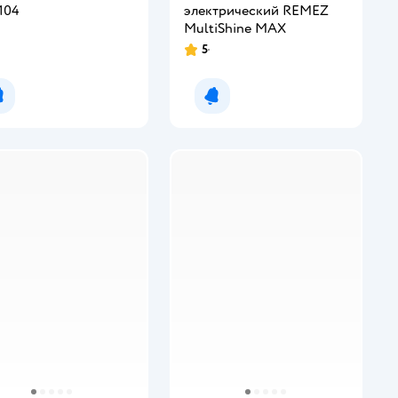
104
электрический REMEZ
MultiShine MAX
5
Рейтинг:
Уведомить о появлении
Уведомить о появлении