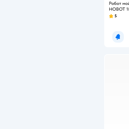
Робот мо
HOBOT 1
5
Рейтинг:
Уведо