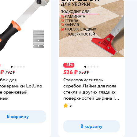
45
−
%
 ₽
526 ₽
792 ₽
958 ₽
бок для
Стеклоочиститель-
локерамики LolUno
скребок Лайма для пола
e оранжевый
стекла и других гладких
нный
поверхностей ширина 10
см из стали
5
инг:
Рейтинг:
В корзину
В корзину