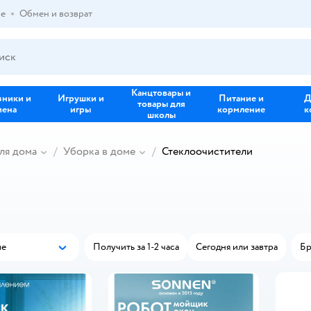
ре
Обмен и возврат
Канцтовары и
зники и
Игрушки и
Питание и
Д
товары для
иена
игры
кормление
к
школы
ля дома
Уборка в доме
Стеклоочистители
ые
Получить за 1-2 часа
Сегодня или завтра
Бр
Популярные