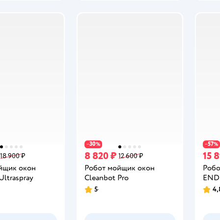
30
57
−
%
−
%
8 820 ₽
15 
18 900 ₽
12 600 ₽
йщик окон
Робот мойщик окон
Робо
Ultraspray
Cleanbot Pro
ENDE
5
4,
Рейтинг:
Рейт