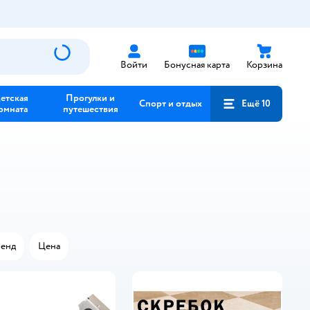
Войти
Бонусная карта
Корзина
етская
Прогулки и
Спорт и отдых
Ещё 10
омната
путешествия
енд
Цена