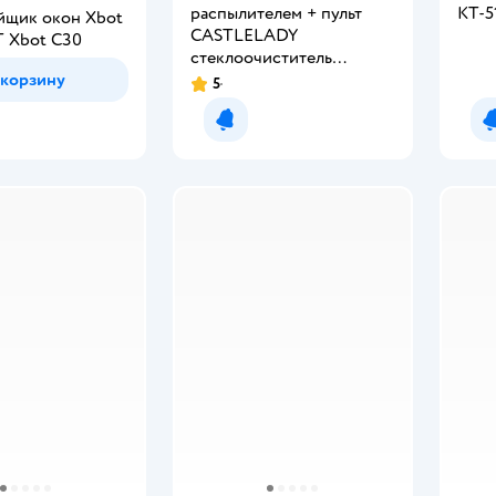
распылителем + пульт
КТ-5
йщик окон Xbot
CASTLELADY
 Xbot С30
стеклоочиститель
 корзину
вакуумный
5
Рейтинг:
Уведомить о появлении