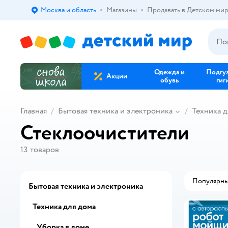
Москва и область
Магазины
Продавать в Детском ми
Выбор адреса доставки.
Одежда и
Подгу
Акции
обувь
гиг
Главная
Бытовая техника и электроника
Техника д
Стеклоочистители
13
товаров
Популярн
Бытовая техника и электроника
Техника для дома
Уборка в доме