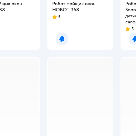
йщик окон
Робот мойщик окон
Робо
88
HOBOT 368
Sonn
датч
5
Рейтинг:
салф
5
Рейт
мить о появлении
Уведомить о появлении