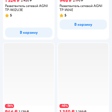
1 524 ₽
946 ₽
2 420 ₽
2 170 ₽
Разветвитель сетевой AGNI
Разветвитель сетевой AGNI
TP-WJ2U3E
TP-WJ4E
5
5
Рейтинг:
Рейтинг:
В корзину
В корзину
56
40
−
%
−
%
946 ₽
1 350 ₽
2 170 ₽
2 250 ₽