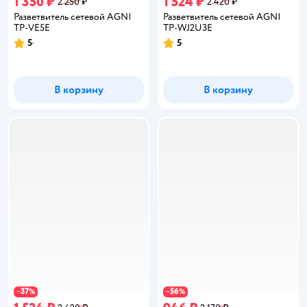
1 350 ₽
1 524 ₽
2 250 ₽
2 420 ₽
Разветвитель сетевой AGNI
Разветвитель сетевой AGNI
TP-VE5E
TP-WJ2U3E
5
5
Рейтинг:
Рейтинг:
В корзину
В корзину
37
56
−
%
−
%