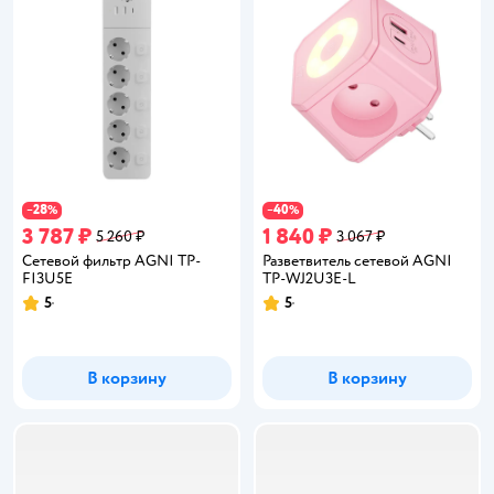
28
40
−
%
−
%
3 787 ₽
1 840 ₽
5 260 ₽
3 067 ₽
Сетевой фильтр AGNI TP-
Разветвитель сетевой AGNI
FI3U5E
TP-WJ2U3E-L
5
5
Рейтинг:
Рейтинг:
В корзину
В корзину