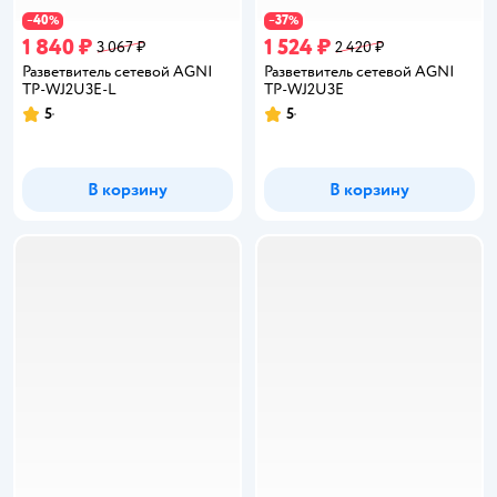
40
37
−
%
−
%
1 840 ₽
1 524 ₽
3 067 ₽
2 420 ₽
Разветвитель сетевой AGNI
Разветвитель сетевой AGNI
TP-WJ2U3E-L
TP-WJ2U3E
5
5
Рейтинг:
Рейтинг:
В корзину
В корзину