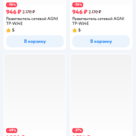
56
56
−
%
−
%
946 ₽
946 ₽
2 170 ₽
2 170 ₽
Разветвитель сетевой AGNI
Разветвитель сетевой AGNI
TP-WJ4E
TP-WJ4E
5
5
Рейтинг:
Рейтинг:
В корзину
В корзину
49
37
−
%
−
%