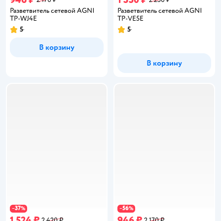
Разветвитель сетевой AGNI
Разветвитель сетевой AGNI
TP-WJ4E
TP-VE5E
5
5
Рейтинг:
Рейтинг:
В корзину
В корзину
37
56
−
%
−
%
1 524 ₽
946 ₽
2 420 ₽
2 170 ₽