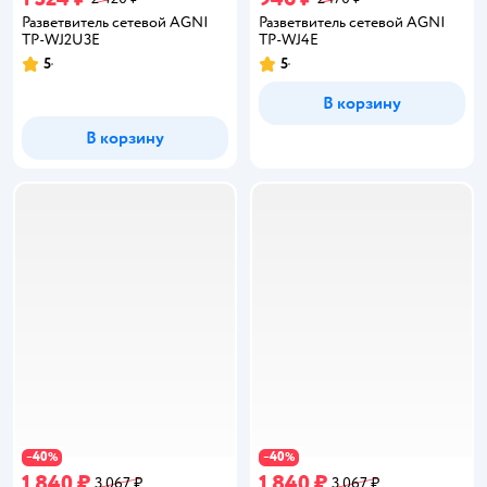
Разветвитель сетевой AGNI
Разветвитель сетевой AGNI
TP-WJ2U3E
TP-WJ4E
5
5
Рейтинг:
Рейтинг:
В корзину
В корзину
40
40
−
%
−
%
1 840 ₽
1 840 ₽
3 067 ₽
3 067 ₽