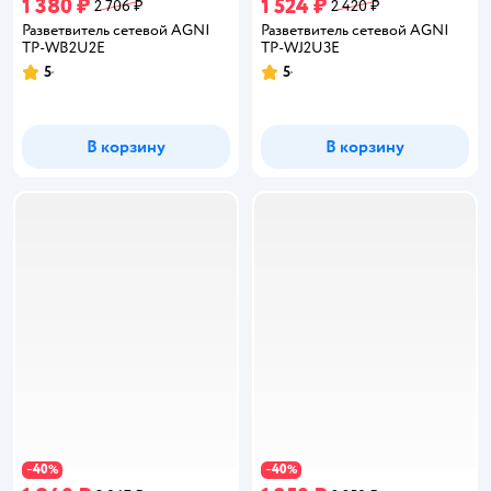
1 380 ₽
1 524 ₽
2 706 ₽
2 420 ₽
Разветвитель сетевой AGNI
Разветвитель сетевой AGNI
TP-WB2U2E
TP-WJ2U3E
5
5
Рейтинг:
Рейтинг:
В корзину
В корзину
40
40
−
%
−
%