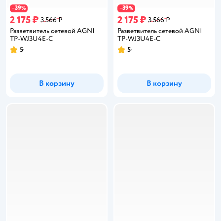
39
39
−
%
−
%
2 175 ₽
2 175 ₽
3 566 ₽
3 566 ₽
Разветвитель сетевой AGNI
Разветвитель сетевой AGNI
TP-WJ3U4E-C
TP-WJ3U4E-C
5
5
Рейтинг:
Рейтинг:
В корзину
В корзину