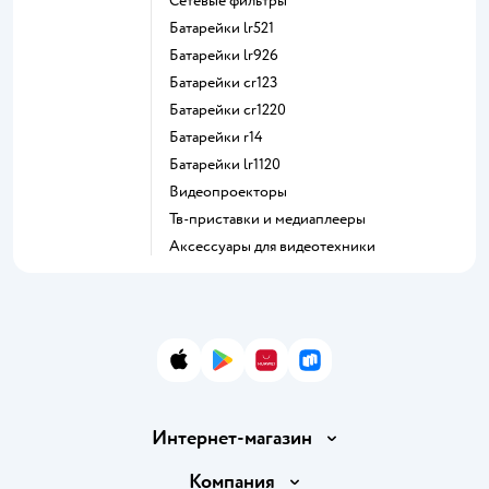
сетевые фильтры
батарейки lr521
батарейки lr926
батарейки cr123
батарейки cr1220
батарейки r14
батарейки lr1120
видеопроекторы
тв-приставки и медиаплееры
аксессуары для видеотехники
App Store
Google Play
AppGallery
RuStore
Интернет-магазин
Доставка и оплата
Компания