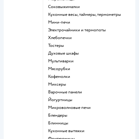
соковыжималки
кухонные весы, таймеры, термометры
мини-печи
электрочайники и термопоты
хлебопечки
тостеры
духовые шкафы
мультиварки
мясорубки
кофемолки
миксеры
варочные панели
йогуртницы
микроволновые печи
блендеры
блинницы
кухонные вытяжки
фритюрницы