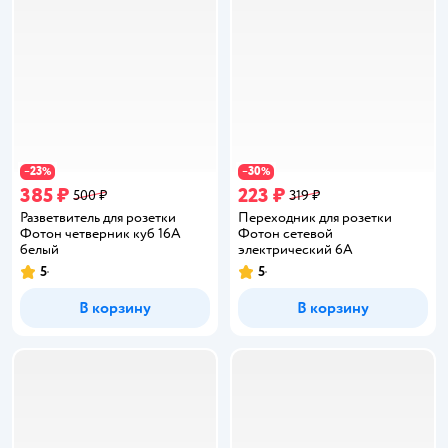
23
30
−
%
−
%
385 ₽
223 ₽
500 ₽
319 ₽
Разветвитель для розетки
Переходник для розетки
Фотoн четверник куб 16А
Фотoн сетевой
белый
электрический 6А
5
5
Рейтинг:
Рейтинг:
В корзину
В корзину