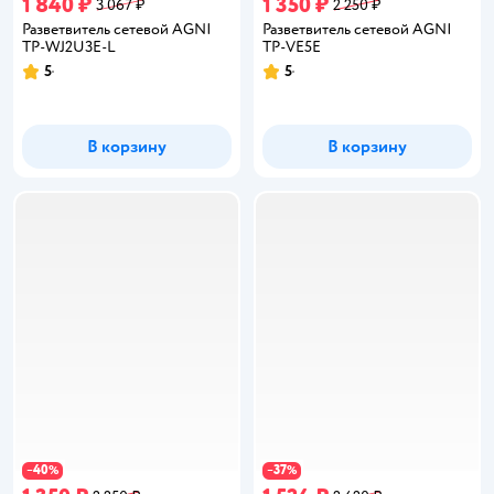
1 840 ₽
1 350 ₽
3 067 ₽
2 250 ₽
Разветвитель сетевой AGNI
Разветвитель сетевой AGNI
TP-WJ2U3E-L
TP-VE5E
5
5
Рейтинг:
Рейтинг:
В корзину
В корзину
40
37
−
%
−
%