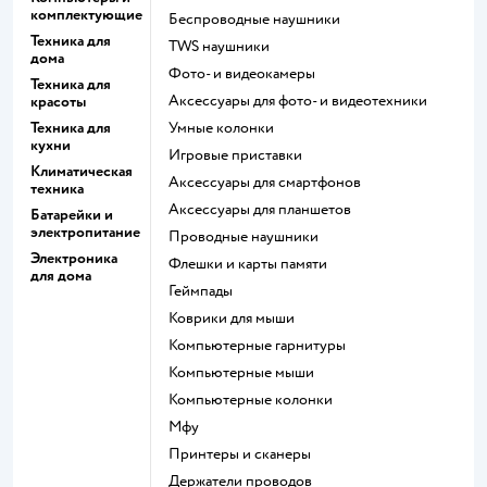
комплектующие
беспроводные наушники
Техника для
TWS наушники
дома
фото- и видеокамеры
Техника для
аксессуары для фото- и видеотехники
красоты
Техника для
умные колонки
кухни
игровые приставки
Климатическая
аксессуары для смартфонов
техника
аксессуары для планшетов
Батарейки и
электропитание
проводные наушники
Электроника
флешки и карты памяти
для дома
геймпады
коврики для мыши
компьютерные гарнитуры
компьютерные мыши
компьютерные колонки
мфу
принтеры и сканеры
держатели проводов