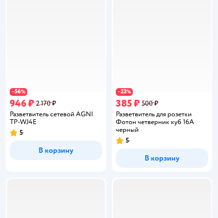
56
23
−
%
−
%
946 ₽
385 ₽
2 170 ₽
500 ₽
Разветвитель сетевой AGNI
Разветвитель для розетки
TP-WJ4E
Фотoн четверник куб 16А
черный
5
Рейтинг:
5
Рейтинг:
В корзину
В корзину