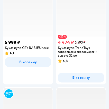
20
−
%
5 999 ₽
4 474 ₽
5 593 ₽
Кукла пупс CRY BABIES Кони
Кукла пупс TrendToys
говорящая с аксессуарами
4,1
Рейтинг:
высота 32 см
4,8
В корзину
Рейтинг:
В корзину