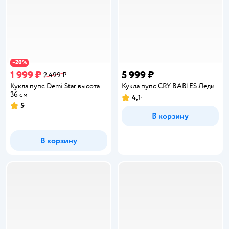
20
−
%
1 999 ₽
5 999 ₽
2 499 ₽
Кукла пупс Demi Star высота
Кукла пупс CRY BABIES Леди
36 см
4,1
Рейтинг:
5
Рейтинг:
В корзину
В корзину