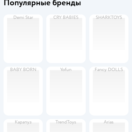
Популярные бренды
Demi Star
CRY BABIES
SHARKTOYS
BABY BORN
Yofun
Fancy DOLLS
Карапуз
TrendToys
Arias