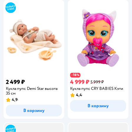
16
−
%
2 499 ₽
4 999 ₽
5 999 ₽
Кукла пупс Demi Star высота
Кукла пупс CRY BABIES Кэти
35 см
4,4
Рейтинг:
4,9
Рейтинг:
В корзину
В корзину