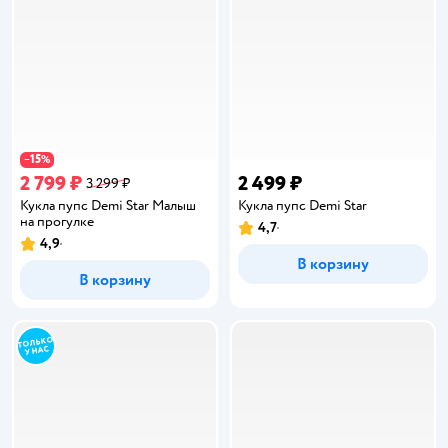
15
−
%
2 799 ₽
2 499 ₽
3 299 ₽
Кукла пупс Demi Star Малыш
Кукла пупс Demi Star
на прогулке
4,7
Рейтинг:
4,9
Рейтинг:
В корзину
В корзину