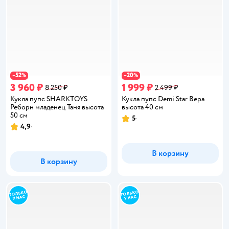
52
20
−
%
−
%
3 960 ₽
1 999 ₽
8 250 ₽
2 499 ₽
Кукла пупс SHARKTOYS
Кукла пупс Demi Star Вера
Реборн младенец Таня высота
высота 40 см
50 см
5
Рейтинг:
4,9
Рейтинг:
В корзину
В корзину