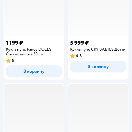
1 199 ₽
5 999 ₽
Кукла пупс Fancy DOLLS
Кукла пупс CRY BABIES Дотти
Стичик высота 30 см
4,3
Рейтинг:
5
Рейтинг:
В корзину
В корзину