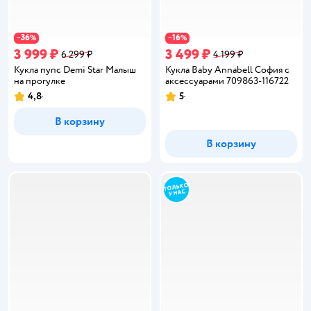
36
16
−
%
−
%
3 999 ₽
3 499 ₽
6 299 ₽
4 199 ₽
Кукла пупс Demi Star Малыш
Кукла Baby Annabell София с
на прогулке
аксессуарами 709863-116722
4,8
5
Рейтинг:
Рейтинг:
В корзину
В корзину