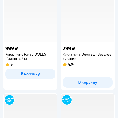
999 ₽
799 ₽
Кукла пупс Fancy DOLLS
Кукла пупс Demi Star Веселое
Малыш-зайка
купание
5
4,9
Рейтинг:
Рейтинг:
В корзину
В корзину