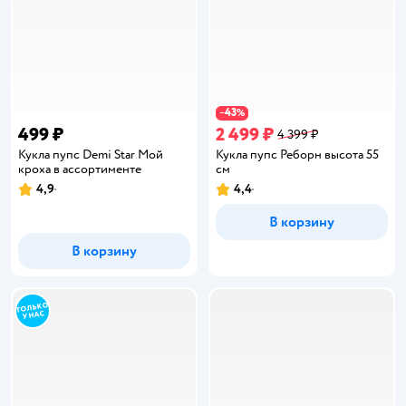
43
−
%
499 ₽
2 499 ₽
4 399 ₽
Кукла пупс Demi Star Мой
Кукла пупс Реборн высота 55
кроха в ассортименте
см
4,9
4,4
Рейтинг:
Рейтинг:
В корзину
В корзину