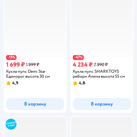
15
47
−
%
−
%
1 699 ₽
4 234 ₽
1 999 ₽
7 990 ₽
Кукла пупс Demi Star
Кукла пупс SHARKTOYS
Единорог высота 30 см
реборн Алина высота 55 см
4,9
4,8
Рейтинг:
Рейтинг:
В корзину
В корзину