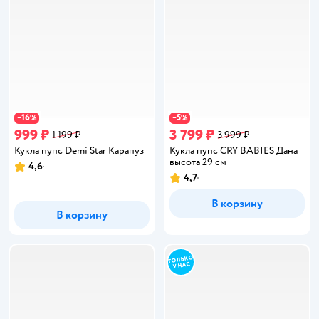
16
5
−
%
−
%
999 ₽
3 799 ₽
1 199 ₽
3 999 ₽
Кукла пупс Demi Star Карапуз
Кукла пупс CRY BABIES Дана
высота 29 см
4,6
Рейтинг:
4,7
Рейтинг:
В корзину
В корзину