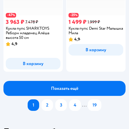
47
25
−
%
−
%
3 963 ₽
1 499 ₽
7 478 ₽
1 999 ₽
Кукла пупс SHARKTOYS
Кукла пупс Demi Star Малышка
Реборн младенец Алёша
Мила
высота 50 см
4,9
Рейтинг:
4,9
Рейтинг:
В корзину
В корзину
Показать ещё
1
2
3
4
...
19