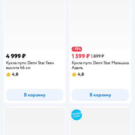
15
−
%
4 999 ₽
1 599 ₽
1 899 ₽
Кукла пупс Demi Star Гвен
Кукла пупс Demi Star Малышка
высота 46 см
Адель
4,8
4,8
Рейтинг:
Рейтинг:
В корзину
В корзину