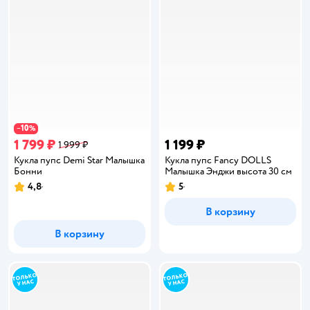
10
−
%
1 799 ₽
1 199 ₽
1 999 ₽
Кукла пупс Demi Star Малышка
Кукла пупс Fancy DOLLS
Бонни
Малышка Энджи высота 30 см
4,8
5
Рейтинг:
Рейтинг:
В корзину
В корзину