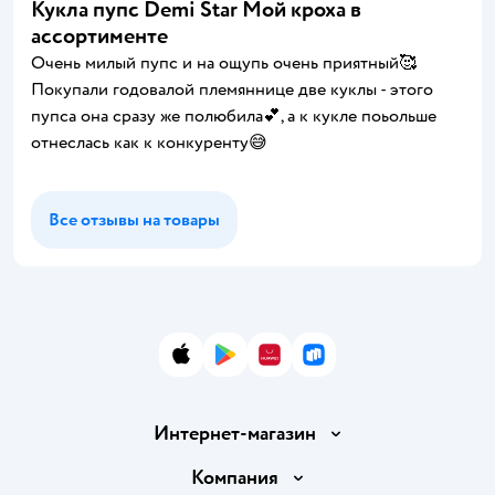
Кукла пупс Demi Star Мой кроха в
ассортименте
Очень милый пупс и на ощупь очень приятный🥰
Покупали годовалой племяннице две куклы - этого
пупса она сразу же полюбила💕, а к кукле поьольше
отнеслась как к конкуренту😅
Все отзывы на товары
App Store
Google Play
AppGallery
RuStore
Интернет-магазин
Доставка и оплата
Компания