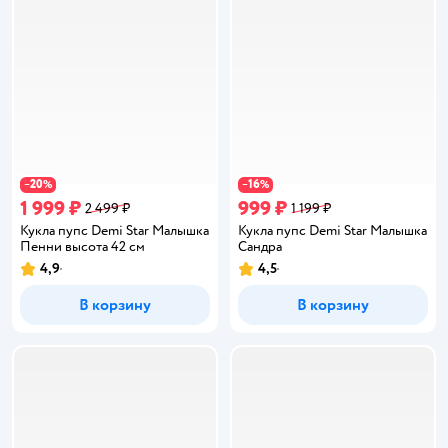
20
16
−
%
−
%
1 999 ₽
999 ₽
2 499 ₽
1 199 ₽
Кукла пупс Demi Star Малышка
Кукла пупс Demi Star Малышка
Пенни высота 42 см
Сандра
4,9
4,5
Рейтинг:
Рейтинг:
В корзину
В корзину