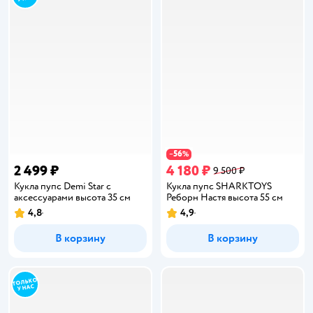
56
−
%
2 499 ₽
4 180 ₽
9 500 ₽
Кукла пупс Demi Star с
Кукла пупс SHARKTOYS
аксессуарами высота 35 см
Реборн Настя высота 55 см
4,8
4,9
Рейтинг:
Рейтинг:
В корзину
В корзину