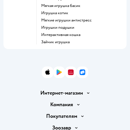
Мягкая игрушка басик
Игрушка котик
Мягкие игрушки антистресс
Игрушки подушки
Интерактивная кошка
Зайчик игрушка
App Store
Google Play
AppGallery
RuStore
Интернет-магазин
Доставка и оплата
Компания
Продавать в Детском мире
О компании
Покупателям
Обмен и возврат товара
Раскрытие информации
Бонусные карты
Зоозавр
Правила продажи