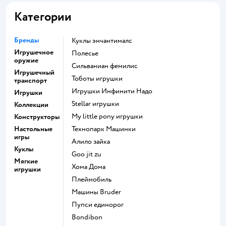
Категории
Бренды
Куклы энчантималс
Игрушечное
Полесье
оружие
Сильваниан фемилис
Игрушечный
Тоботы игрушки
транспорт
Игрушки Инфинити Надо
Игрушки
Stellar игрушки
Коллекции
my little pony игрушки
Конструкторы
Настольные
Технопарк Машинки
игры
Алило зайка
Куклы
Goo jit zu
Мягкие
Хома Дома
игрушки
Плеймобиль
Машины Bruder
Пупси единорог
Bondibon