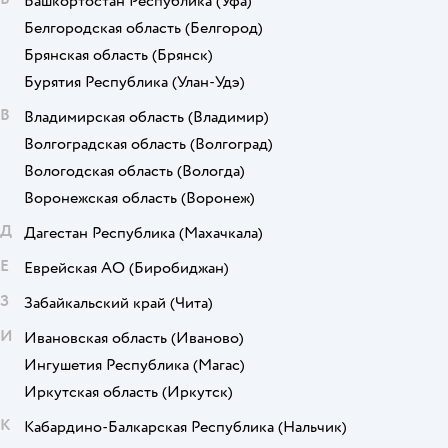
Башкортостан Республика
(Уфа)
Белгородская область
(Белгород)
Брянская область
(Брянск)
Бурятия Республика
(Улан-Удэ)
В
Владимирская область
(Владимир)
Волгоградская область
(Волгоград)
Вологодская область
(Вологда)
Воронежская область
(Воронеж)
Д
Дагестан Республика
(Махачкала)
Е
Еврейская АО
(Биробиджан)
З
Забайкальский край
(Чита)
И
Ивановская область
(Иваново)
Ингушетия Республика
(Магас)
Иркутская область
(Иркутск)
К
Кабардино-Балкарская Республика
(Нальчик)