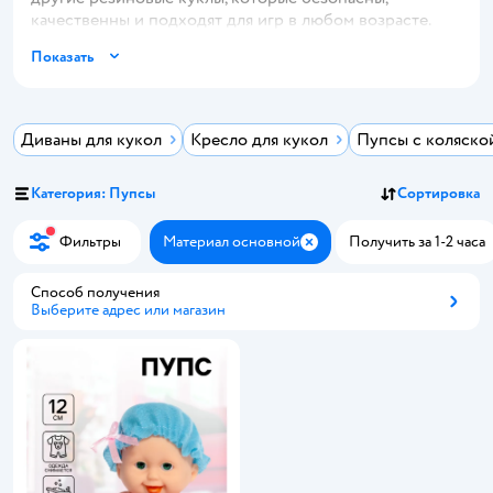
качественны и подходят для игр в любом возрасте.
Показать
Диваны для кукол
Кресло для кукол
Пупсы с коляско
Категория: Пупсы
Сортировка
Фильтры
Материал основной
Получить за 1-2 часа
Закрыть
Способ получения
Выберите адрес или магазин
Способ получения