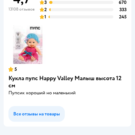
3
670
13108 отзывов
2
333
1
245
5
Кукла пупс Happy Valley Малыш высота 12
см
Пупсик хороший но маленький
Все отзывы на товары