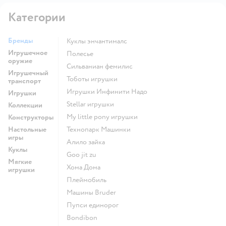
Категории
Бренды
Куклы энчантималс
Игрушечное
Полесье
оружие
Сильваниан фемилис
Игрушечный
Тоботы игрушки
транспорт
Игрушки Инфинити Надо
Игрушки
Stellar игрушки
Коллекции
my little pony игрушки
Конструкторы
Настольные
Технопарк Машинки
игры
Алило зайка
Куклы
Goo jit zu
Мягкие
Хома Дома
игрушки
Плеймобиль
Машины Bruder
Пупси единорог
Bondibon