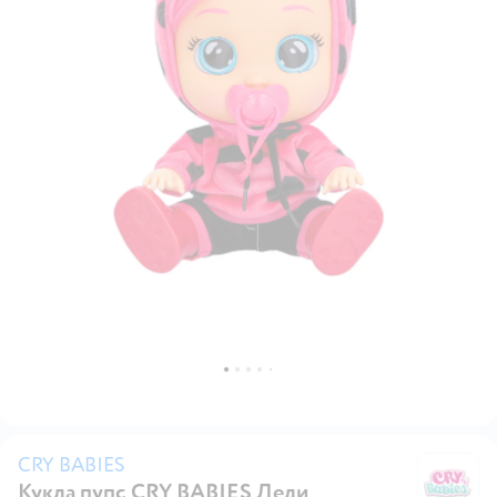
CRY BABIES
Кукла пупс CRY BABIES Леди
C