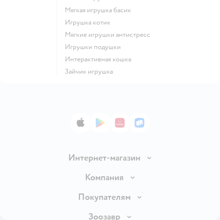
Мягкая игрушка басик
Игрушка котик
Мягкие игрушки антистресс
Игрушки подушки
Интерактивная кошка
Зайчик игрушка
App Store
Google Play
AppGallery
RuStore
Интернет-магазин
Доставка и оплата
Компания
Продавать в Детском мире
О компании
Покупателям
Обмен и возврат товара
Раскрытие информации
Бонусные карты
Зоозавр
Правила продажи