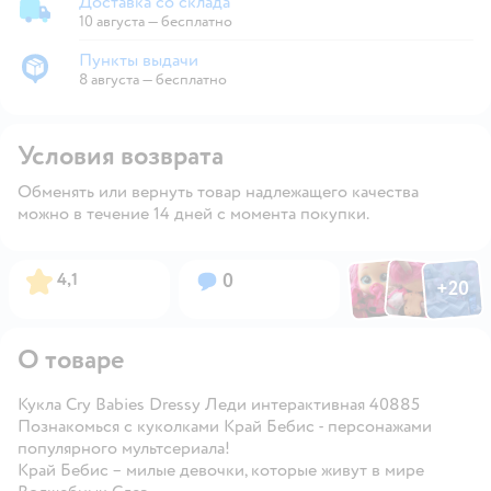
Доставка со склада
Доставка со склада
10 августа
—
бесплатно
Пункты выдачи
Пункты выдачи
8 августа
—
бесплатно
Условия возврата
Обменять или вернуть товар надлежащего качества
можно в течение 14 дней с момента покупки.
Фото по
Фото пользовател
Фото пользо
Рейтинг:
Вопросов:
4,1
0
+
20
Открыть га
О товаре
Кукла Cry Babies Dressy Леди интерактивная 40885
Познакомься с куколками Край Бебис - персонажами
популярного мультсериала!
Край Бебис – милые девочки, которые живут в мире