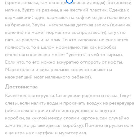
(кроме затылка, там окно для заливания воды). Ботиночки
мягкие, будто из резины, а не жесткий пластик. Одежда с
кармашками: один кармашек на кофточке, два маленьких
на брючках. Звуки - натуральная детская запись (динамик
конечно не может нормально воспроизвести), штук по
пять на радость и на плач. То что капюшон не снимается
полностью, то в целом нормально, так как коробка
открытая и капюшон может "улететь" в чей то карман.
Если что, то его можно аккуратно отпороть от кофты.
Маркетологи и сила рекламы конечно капают на
неокрепший мозг маленького ребенка).
Достоинства
Качественная игрушка. Со звуками радости и плача. Текут
слезы, если налить воды и прокачать воздух из резервуара
(обязательно прочитайте инструкцию, она внутри
коробки, за куклой между слоями картона. сам случайно
заметил, когда выкидывал коробку). Помимо игрушки есть
еще игра на смартфон и мультсериал.