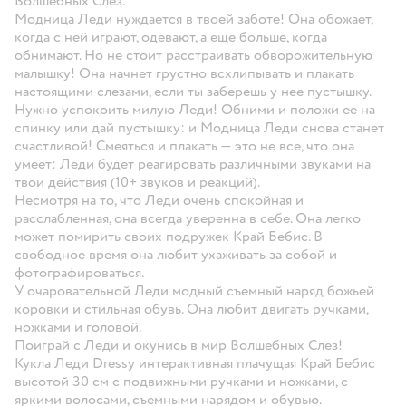
Волшебных Слез.
Модница Леди нуждается в твоей заботе! Она обожает,
когда с ней играют, одевают, а еще больше, когда
обнимают. Но не стоит расстраивать обворожительную
малышку! Она начнет грустно всхлипывать и плакать
настоящими слезами, если ты заберешь у нее пустышку.
Нужно успокоить милую Леди! Обними и положи ее на
спинку или дай пустышку: и Модница Леди снова станет
счастливой! Смеяться и плакать — это не все, что она
умеет: Леди будет реагировать различными звуками на
твои действия (10+ звуков и реакций).
Несмотря на то, что Леди очень спокойная и
расслабленная, она всегда уверенна в себе. Она легко
может помирить своих подружек Край Бебис. В
свободное время она любит ухаживать за собой и
фотографироваться.
У очаровательной Леди модный съемный наряд божьей
коровки и стильная обувь. Она любит двигать ручками,
ножками и головой.
Поиграй с Леди и окунись в мир Волшебных Слез!
Кукла Леди Dressy интерактивная плачущая Край Бебис
высотой 30 см с подвижными ручками и ножками, с
яркими волосами, съемными нарядом и обувью.