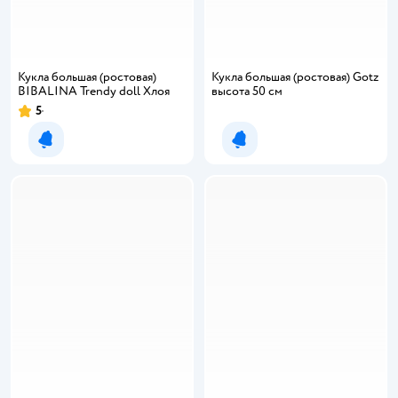
Кукла большая (ростовая)
Кукла большая (ростовая) Gotz
BIBALINA Trendy doll Хлоя
высота 50 см
5
Рейтинг:
Уведомить о появлении
Уведомить о появлении