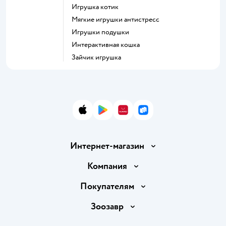
Игрушка котик
Мягкие игрушки антистресс
Игрушки подушки
Интерактивная кошка
Зайчик игрушка
App Store
Google Play
AppGallery
RuStore
Интернет-магазин
Доставка и оплата
Компания
Продавать в Детском мире
О компании
Покупателям
Обмен и возврат товара
Раскрытие информации
Бонусные карты
Зоозавр
Правила продажи
Инвесторам
Электронные подарочные карты
Промокоды
Товары для кошек