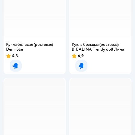
Кукла большая (ростовая)
Кукла большая (ростовая)
Demi Star
BIBALINA Trendy doll Лина
4,3
4,9
Рейтинг:
Рейтинг:
Уведомить о появлении
Уведомить о появлении