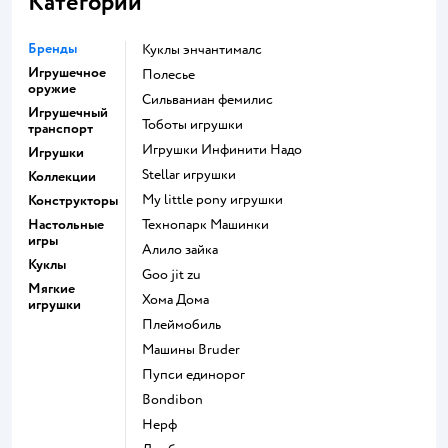
Категории
Бренды
Куклы энчантималс
Игрушечное
Полесье
оружие
Сильваниан фемилис
Игрушечный
Тоботы игрушки
транспорт
Игрушки Инфинити Надо
Игрушки
Stellar игрушки
Коллекции
my little pony игрушки
Конструкторы
Настольные
Технопарк Машинки
игры
Алило зайка
Куклы
Goo jit zu
Мягкие
Хома Дома
игрушки
Плеймобиль
Машины Bruder
Пупси единорог
Bondibon
Нерф