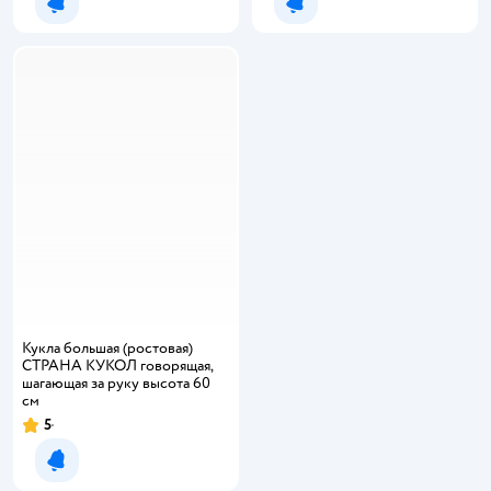
Уведомить о появлении
Уведомить о появлении
Кукла большая (ростовая)
СТРАНА КУКОЛ говорящая,
шагающая за руку высота 60
см
5
Рейтинг:
Уведомить о появлении