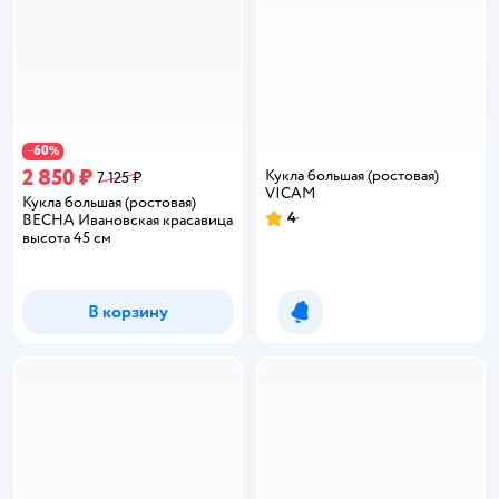
60
−
%
2 850 ₽
Кукла большая (ростовая)
7 125 ₽
VICAM
Кукла большая (ростовая)
4
ВЕСНА Ивановская красавица
Рейтинг:
высота 45 см
В корзину
Уведомить о появлении