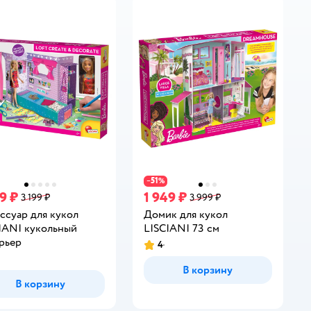
51
−
%
9 ₽
1 949 ₽
3 199 ₽
3 999 ₽
ссуар для кукол
Домик для кукол
IANI кукольный
LISCIANI 73 см
рьер
4
Рейтинг:
инг:
В корзину
В корзину