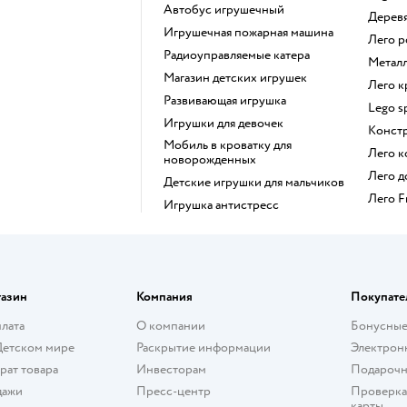
Автобус игрушечный
Дере
Игрушечная пожарная машина
Лего 
Радиоуправляемые катера
Мета
Магазин детских игрушек
Лего 
Развивающая игрушка
Lego 
Игрушки для девочек
Конст
Мобиль в кроватку для
Лего 
новорожденных
Лего 
Детские игрушки для мальчиков
Лего 
Игрушка антистресс
газин
Компания
Покупате
плата
О компании
Бонусные
Детском мире
Раскрытие информации
Электрон
рат товара
Инвесторам
Подарочн
дажи
Пресс-центр
Проверка
карты