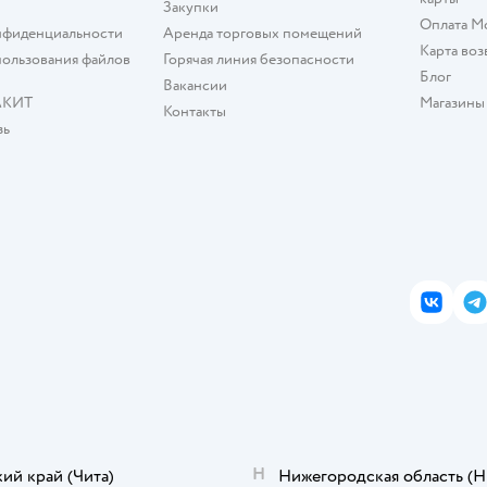
Закупки
Оплата М
нфиденциальности
Аренда торговых помещений
Карта воз
ользования файлов
Горячая линия безопасности
Блог
Вакансии
АКИТ
Магазины
Контакты
зь
ВКонта
T
Н
кий край
(Чита)
Нижегородская область
(Н