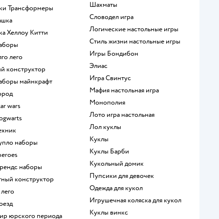
Шахматы
шки Трансформеры
Словодел игра
ашка
Логические настольные игры
шка Хеллоу Китти
Стиль жизни настольные игры
наборы
Игры Бондибон
яго лего
Элиас
кий конструктор
Игра Свинтус
 наборы майнкрафт
Мафия настольная игра
город
Монополия
tar wars
Лото игра настольная
hogwarts
Лол куклы
техник
Куклы
дупло наборы
Куклы Барби
heroes
Кукольный домик
 френдс наборы
Пупсики для девочек
итный конструктор
Одежда для кукол
 лего
Игрушечная коляска для кукол
поезд
Куклы винкс
мир юрского периода