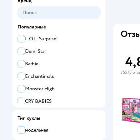
Бренд
Популярные
Отзы
L.O.L. Surprise!
Demi Star
4,
Barbie
75575 отз
Enchantimals
Monster High
CRY BABIES
SHARKTOYS
Тип куклы
PAREMO
модельная
Карапуз