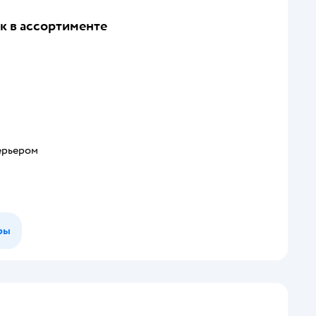
к в ассортименте
ерьером
ры