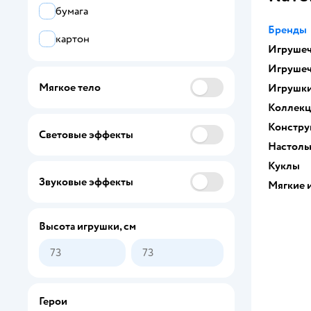
бумага
Arias
Бренды
картон
Игрушеч
Arnetta Mattel
Игрушеч
Baby Anabelle
Мягкое тело
Игрушк
BABY BORN
Коллек
Констру
Bambina Bebe
Световые эффекты
Настоль
Barbie
Куклы
Звуковые эффекты
Мягкие 
Bayer
BE LOVED babies
Высота игрушки, см
Bolalar
bonbela
Bondibon
Герои