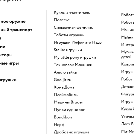
Куклы энчантималс
Робот
Полесье
ное оружие
Робот
Сильваниан фемилис
ный транспорт
Маши
Тоботы игрушки
Майн
и
Игрушки Инфинити Надо
Инте
ции
Stellar игрушки
Музыкальные инструменты для
кторы
детей
my little pony игрушки
ные игры
Коври
Технопарк Машинки
Игру
Алило зайка
Робот
игрушки
Goo jit zu
Детс
Хома Дома
Фигу
Плеймобиль
Игруш
Машины Bruder
Кукла
Пупси единорог
Уточк
Bondibon
Лего
Нерф
Ми-М
Дробовик игрушка