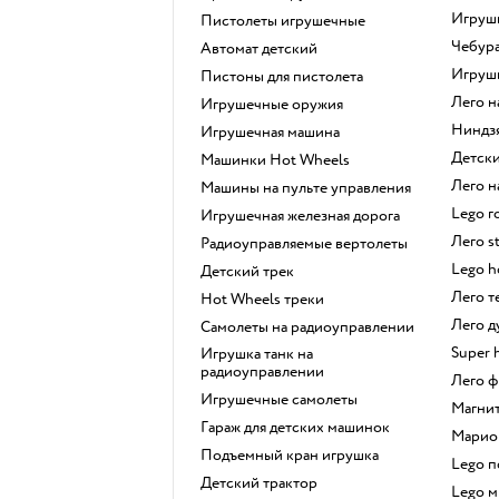
Игру
Пистолеты игрушечные
Чебур
Автомат детский
Игру
Пистоны для пистолета
Лего 
Игрушечные оружия
Ниндз
Игрушечная машина
Детс
Машинки Hot Wheels
Лего
Машины на пульте управления
Lego 
Игрушечная железная дорога
Лего s
Радиоуправляемые вертолеты
Lego 
Детский трек
Лего 
Hot Wheels треки
Лего 
Самолеты на радиоуправлении
Super 
Игрушка танк на
радиоуправлении
Лего
Игрушечные самолеты
Магн
Гараж для детских машинок
Марио
Подъемный кран игрушка
Lego 
Детский трактор
Lego 