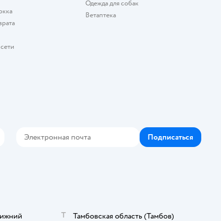
Одежда для собак
окка
Ветаптека
врата
 сети
Подписаться
кте
elegram
Т
ижний
Тамбовская область
(Тамбов)