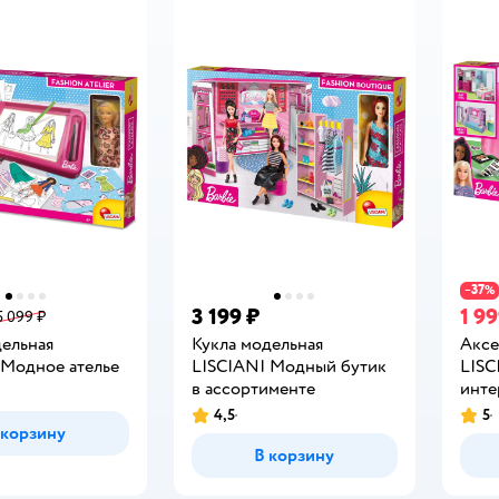
37
−
%
3 199 ₽
1 99
5 099 ₽
дельная
Кукла модельная
Аксе
 Модное ателье
LISCIANI Модный бутик
LISC
в ассортименте
инте
4,5
5
Рейтинг:
Рейт
 корзину
В корзину