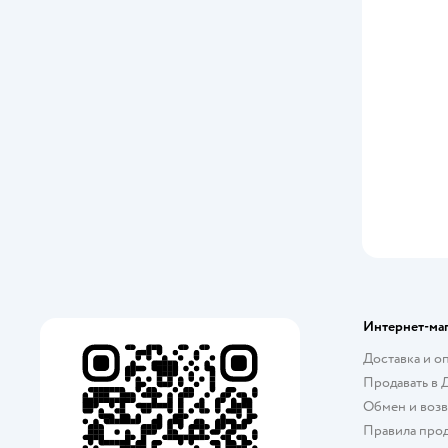
Disney
Disney Frozen
Disney Princess
Djeco
DollyToy
Dolu
DYVOMIR
Eco Wood Art
Интернет-ма
Enchantimals
Доставка и о
EstaBella
Продавать в 
Обмен и возв
Famosa
Правила про