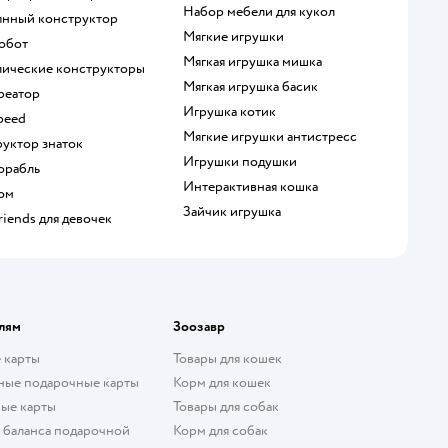
Набор мебели для кукол
вянный конструктор
Мягкие игрушки
робот
Мягкая игрушка мишка
ллические конструкторы
Мягкая игрушка басик
креатор
Игрушка котик
speed
Мягкие игрушки антистресс
руктор знаток
Игрушки подушки
корабль
Интерактивная кошка
дом
Зайчик игрушка
Friends для девочек
лям
Зоозавр
 карты
Товары для кошек
ные подарочные карты
Корм для кошек
ые карты
Товары для собак
 баланса подарочной
Корм для собак