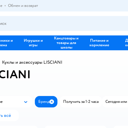
ре
Обмен и возврат
Канцтовары и
зники и
Игрушки и
Питание и
Д
товары для
иена
игры
кормление
к
школы
Куклы и аксессуары LISCIANI
SCIANI
ые
Бренд
Получить за 1-2 часа
Сегодня или 
Популярные
Закрыть
ь всё