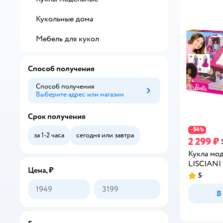
Кукольные дома
Мебель для кукол
Способ получения
Способ получения
Выберите адрес или магазин
Способ получения
Срок получения
54
−
%
за 1-2 часа
сегодня или завтра
2 299 ₽
Кукла мо
LISCIANI
Цена, ₽
5
Рейтинг:
В