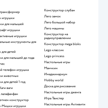
Конструктор слубан
 трансформер
Лего замок
ы игрушки
Лего большой набор
нки для малышей
Лего машины
крафт игрушки
Конструктор на
рактивные игрушки
радиоуправлении
Конструктор mega bloks
Lego классик
к для детей
Lego princess
шки для малышей до года
Настольные игры
 пес
Манчкин
кий телефон игрушка
Имаджинариум
рки животных
Hobby world
ки для детей 1 год
Доска для рисования
 Хаги ваги
Настольные игры дженга
а лалафанфан
Игра Твистер
 Бэтмен конструктор
Настольные игры Активити
и-Мишки игрушки