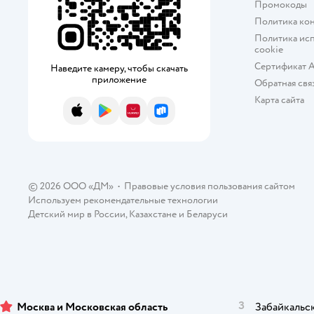
Промокоды
Fancy
Политика ко
Fancy DOLLS
Политика исп
cookie
FORMA
Сертификат 
Наведите камеру, чтобы скачать
приложение
Обратная свя
Funky Toys
Карта сайта
App Store
Google Play
AppGallery
RuStore
Glam Core
GLO-UP girls
Gotz
© 2026 ООО «ДМ»
•
Правовые условия пользования сайтом
Используем рекомендательные технологии
Green Plast
Детский мир в России
,
Казахстане
и
Беларуси
Hairdorables
Hape
Happy Baby
З
Москва и Московская область
Забайкальс