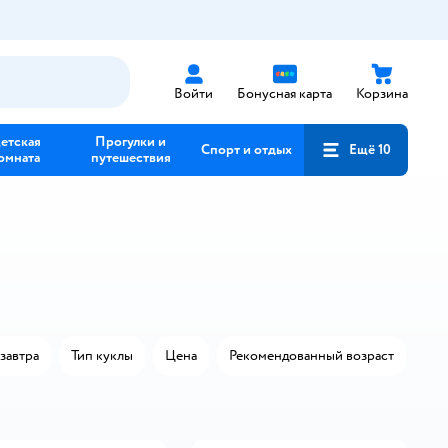
Войти
Бонусная карта
Корзина
етская
Прогулки и
Спорт и отдых
Ещё 10
омната
путешествия
завтра
Тип куклы
Цена
Рекомендованный возраст