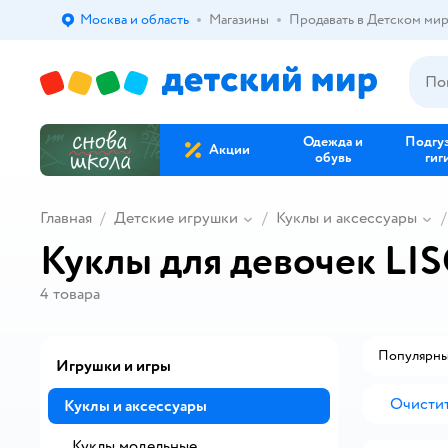
Москва и область
Магазины
Продавать в Детском ми
Выбор адреса доставки.
Одежда и
Подгу
Акции
обувь
гиг
Главная
Детские игрушки
Куклы и аксессуары
Куклы для девочек LI
4
товара
Популярн
Игрушки и игры
Очистит
Куклы и аксессуары
Куклы модельные