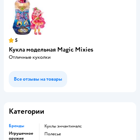
5
Кукла модельная Magic Mixies
Отличные куколки
Все отзывы на товары
Категории
Бренды
Куклы энчантималс
Игрушечное
Полесье
оружие