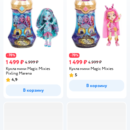
70
70
−
%
−
%
1 499 ₽
1 499 ₽
4 999 ₽
4 999 ₽
Кукла мини Magic Mixies
Кукла мини Magic Mixies
Pixling Marena
5
Рейтинг:
4,9
Рейтинг:
В корзину
В корзину