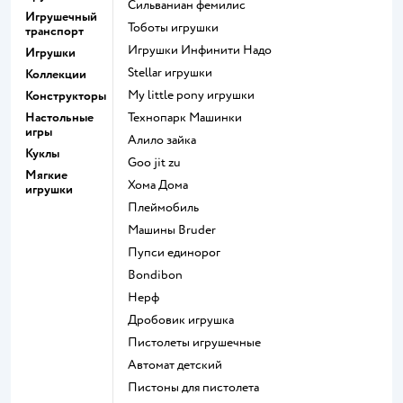
Сильваниан фемилис
Игрушечный
Тоботы игрушки
транспорт
Игрушки Инфинити Надо
Игрушки
Stellar игрушки
Коллекции
my little pony игрушки
Конструкторы
Настольные
Технопарк Машинки
игры
Алило зайка
Куклы
Goo jit zu
Мягкие
Хома Дома
игрушки
Плеймобиль
Машины Bruder
Пупси единорог
Bondibon
Нерф
Дробовик игрушка
Пистолеты игрушечные
Автомат детский
Пистоны для пистолета