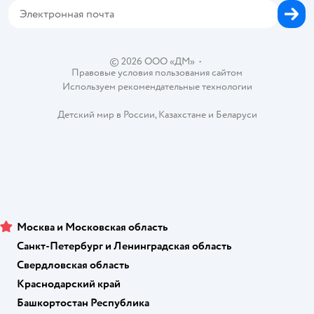
Карта возврата
Обратная связь
Одежда для собак
Вакансии
Блог
Карта сайта
Ветаптека
Контакты
Магазины сети
© 2026 ООО «ДМ»
•
Правовые условия пользования сайтом
Используем рекомендательные технологии
Детский мир в России
,
Казахстане
и
Беларуси
Москва и Московская область
Санкт-Петербург и Ленинградская область
Свердловская область
Краснодарский край
Башкортостан Республика