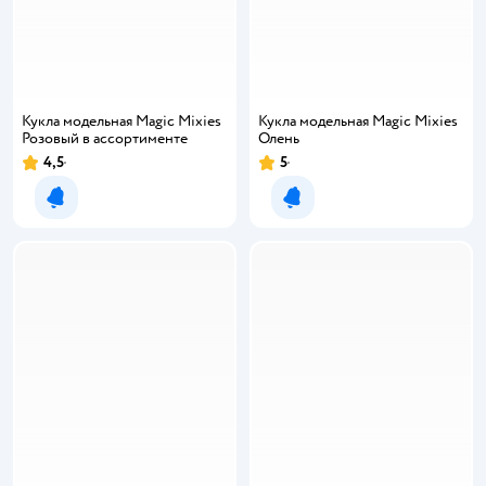
Кукла модельная Magic Mixies
Кукла модельная Magic Mixies
Розовый в ассортименте
Олень
4,5
5
Рейтинг:
Рейтинг:
Уведомить о появлении
Уведомить о появлении