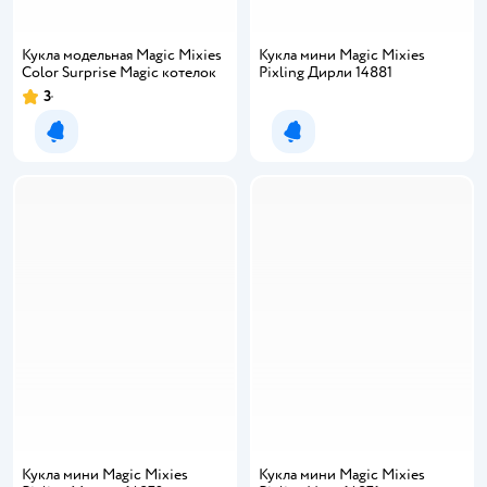
Кукла модельная Magic Mixies
Кукла мини Magic Mixies
Color Surprise Magic котелок
Pixling Дирли 14881
3
Рейтинг:
Уведомить о появлении
Уведомить о появлении
Кукла мини Magic Mixies
Кукла мини Magic Mixies