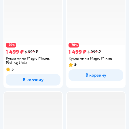
70
70
−
%
−
%
1 499 ₽
1 499 ₽
4 999 ₽
4 999 ₽
Кукла мини Magic Mixies
Кукла мини Magic Mixies
Pixling Unia
5
Рейтинг:
5
Рейтинг:
В корзину
В корзину