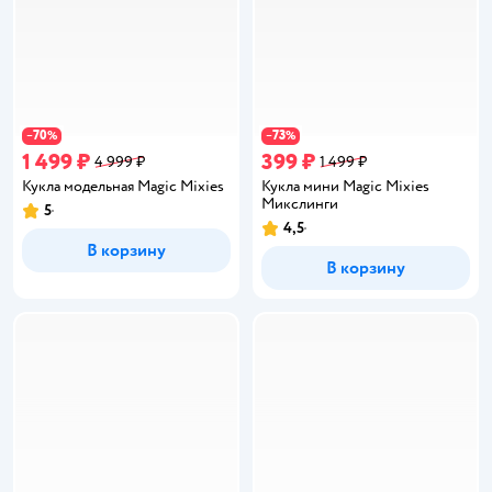
70
73
−
%
−
%
1 499 ₽
399 ₽
4 999 ₽
1 499 ₽
Кукла модельная Magic Mixies
Кукла мини Magic Mixies
Микслинги
5
Рейтинг:
4,5
Рейтинг:
В корзину
В корзину