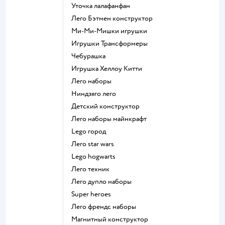
Уточка лалафанфан
Лего Бэтмен конструктор
Ми-Ми-Мишки игрушки
Игрушки Трансформеры
Чебурашка
Игрушка Хеллоу Китти
Лего наборы
Ниндзяго лего
Детский конструктор
Лего наборы майнкрафт
Lego город
Лего star wars
Lego hogwarts
Лего техник
Лего дупло наборы
Super heroes
Лего френдс наборы
Магнитный конструктор