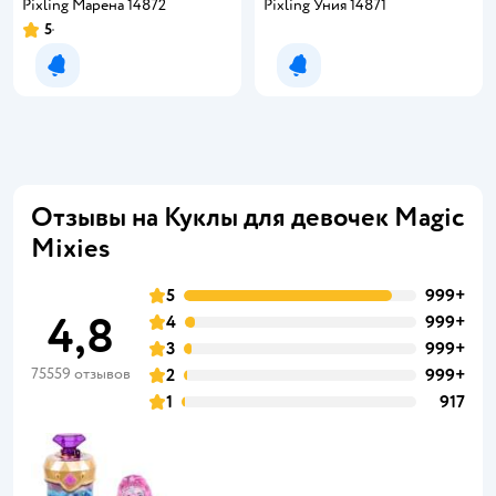
Pixling Марена 14872
Pixling Уния 14871
5
Рейтинг:
Уведомить о появлении
Уведомить о появлении
Отзывы на Куклы для девочек Magic
Mixies
5
999+
4,8
4
999+
3
999+
75559 отзывов
2
999+
1
917