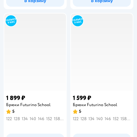
В корзину
В корзину
1 899 ₽
1 599 ₽
Брюки Futurino School
Брюки Futurino School
5
5
Рейтинг:
Рейтинг:
122
128
134
140
146
152
158
164
122
128
134
140
146
152
158
164