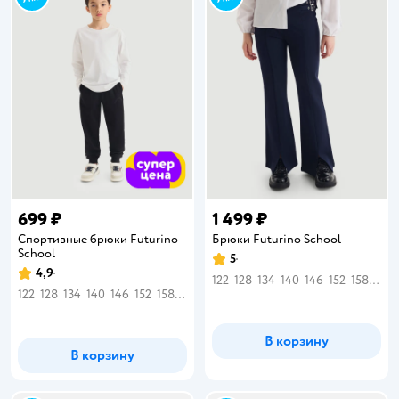
699 ₽
1 499 ₽
Спортивные брюки Futurino
Брюки Futurino School
School
5
Рейтинг:
4,9
Рейтинг:
122
128
134
140
146
152
158
164
122
128
134
140
146
152
158
164
В корзину
В корзину