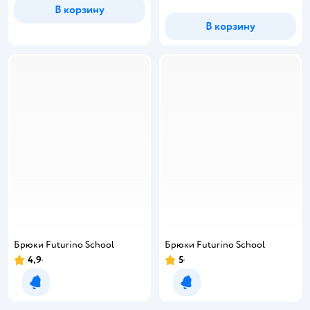
В корзину
В корзину
Брюки Futurino School
Брюки Futurino School
4,9
5
Рейтинг:
Рейтинг:
Уведомить о появлении
Уведомить о появлении