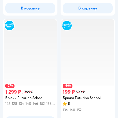
В корзину
В корзину
27
66
−
%
−
%
1 299 ₽
199 ₽
1 799 ₽
599 ₽
Брюки Futurino School
Брюки Futurino School
122
128
134
140
146
152
158
164
5
Рейтинг:
134
140
152