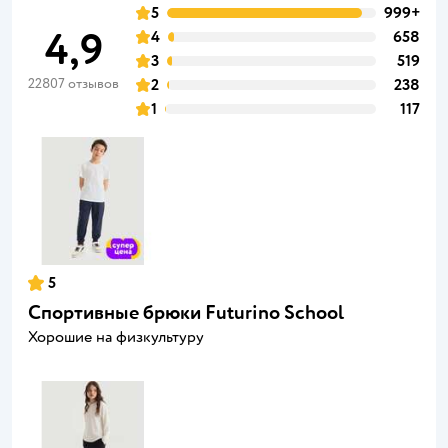
5
999+
4,9
4
658
3
519
22807 отзывов
2
238
1
117
5
Спортивные брюки Futurino School
Хорошие на физкультуру