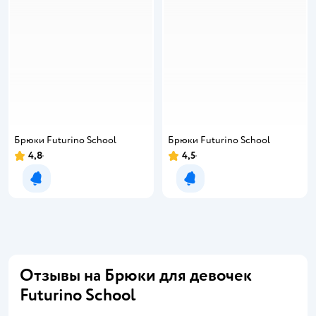
Брюки Futurino School
Брюки Futurino School
4,8
4,5
Рейтинг:
Рейтинг:
Уведомить о появлении
Уведомить о появлении
Отзывы на Брюки для девочек
Futurino School