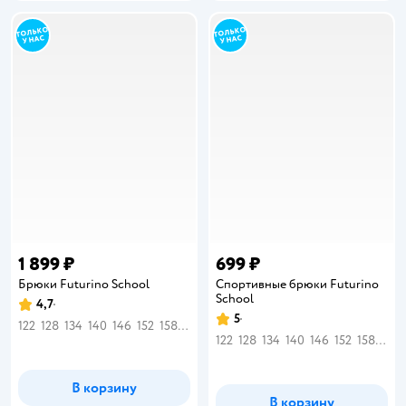
1 899 ₽
699 ₽
Брюки Futurino School
Спортивные брюки Futurino
School
4,7
Рейтинг:
5
Рейтинг:
122
128
134
140
146
152
158
164
122
128
134
140
146
152
158
164
В корзину
В корзину