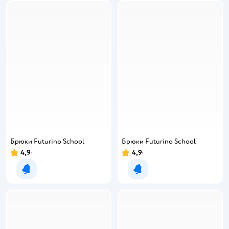
Брюки Futurino School
Брюки Futurino School
4,9
4,9
Рейтинг:
Рейтинг:
Уведомить о появлении
Уведомить о появлении