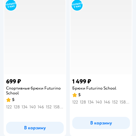
699 ₽
1 499 ₽
Спортивные брюки Futurino
Брюки Futurino School
School
5
Рейтинг:
5
Рейтинг:
122
128
134
140
146
152
158
164
122
128
134
140
146
152
158
164
В корзину
В корзину