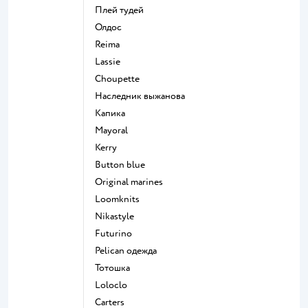
Плей тудей
Олдос
Reima
Lassie
Choupette
Наследник выжанова
Капика
Mayoral
Kerry
Button blue
Original marines
Loomknits
Nikastyle
Futurino
Pelican одежда
Тотошка
Loloclo
Сarters