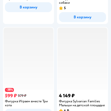
собаки
В корзину
5
Рейтинг:
В корзину
38
−
%
599 ₽
4 149 ₽
979 ₽
Фигурка Играем вместе Три
Фигурка Sylvanian Families
кота
Малыши на детской площадке
4,8