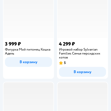
3 999 ₽
4 299 ₽
Фигурка Мой питомец Кошка
Игровой набор Sylvanian
Адель
Families Семья персидских
котов
В корзину
5
Рейтинг:
В корзину