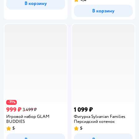
Рейтинг:
В корзину
В корзину
71
−
%
999 ₽
1 099 ₽
3 499 ₽
Игровой набор GLAM
Фигурка Sylvanian Families
BUDDIES
Персидский котенок
5
5
Рейтинг:
Рейтинг: