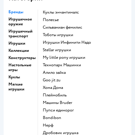
Бренды
Куклы энчантималс
Игрушечное
Полесье
оружие
Сильваниан фемилис
Игрушечный
Тоботы игрушки
транспорт
Игрушки Инфинити Надо
Игрушки
Stellar игрушки
Коллекции
my little pony игрушки
Конструкторы
Настольные
Технопарк Машинки
игры
Алило зайка
Куклы
Goo jit zu
Мягкие
Хома Дома
игрушки
Плеймобиль
Машины Bruder
Пупси единорог
Bondibon
Нерф
Дробовик игрушка