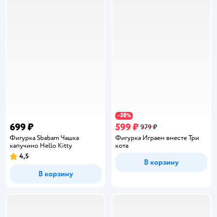
38
−
%
699 ₽
599 ₽
979 ₽
Фигурка Sbabam Чашка
Фигурка Играем вместе Три
капучино Hello Kitty
кота
4,5
Рейтинг:
В корзину
В корзину