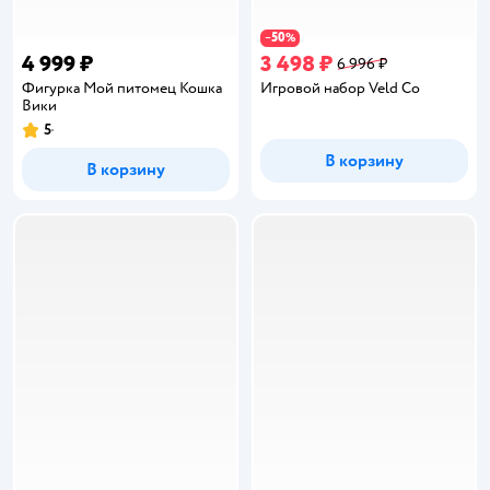
50
−
%
4 999 ₽
3 498 ₽
6 996 ₽
Фигурка Мой питомец Кошка
Игровой набор Veld Co
Вики
5
Рейтинг:
В корзину
В корзину