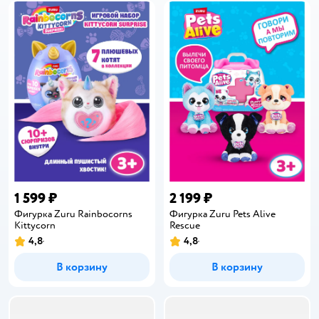
1 599 ₽
2 199 ₽
Фигурка Zuru Rainbocorns
Фигурка Zuru Pets Alive
Kittycorn
Rescue
4,8
4,8
Рейтинг:
Рейтинг:
В корзину
В корзину