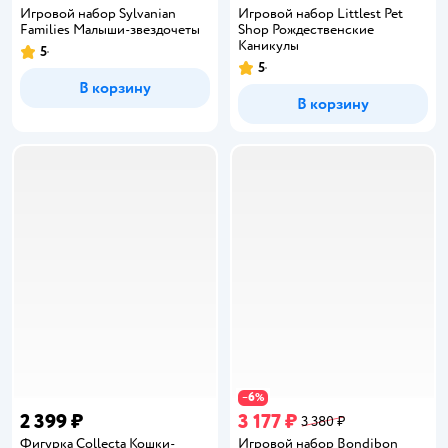
Игровой набор Sylvanian
Игровой набор Littlest Pet
Families Малыши-звездочеты
Shop Рождественские
Каникулы
5
Рейтинг:
5
Рейтинг:
В корзину
В корзину
6
−
%
2 399 ₽
3 177 ₽
3 380 ₽
Фигурка Collecta Кошки-
Игровой набор Bondibon