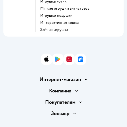
Игрушка котик
Мягкие игрушки антистресс
Игрушки подушки
Интерактивная кошка
Зайчик игрушка
App Store
Google Play
AppGallery
RuStore
Интернет-магазин
Доставка и оплата
Компания
Продавать в Детском мире
О компании
Покупателям
Обмен и возврат товара
Раскрытие информации
Бонусные карты
Зоозавр
Правила продажи
Инвесторам
Электронные подарочные карты
Промокоды
Товары для кошек
Пресс-центр