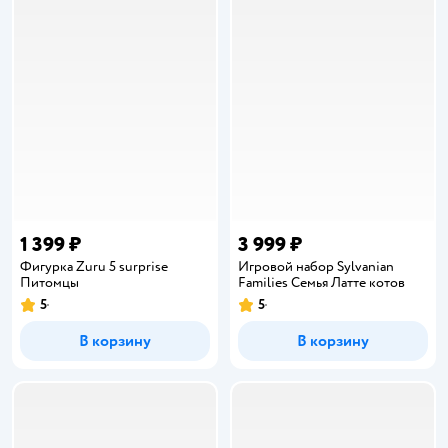
1 399 ₽
3 999 ₽
Фигурка Zuru 5 surprise
Игровой набор Sylvanian
Питомцы
Families Семья Латте котов
5
5
Рейтинг:
Рейтинг:
В корзину
В корзину