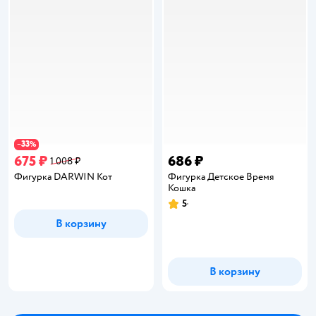
33
−
%
675 ₽
686 ₽
1 008 ₽
Фигурка DARWIN Кот
Фигурка Детское Время
Кошка
5
Рейтинг:
В корзину
В корзину