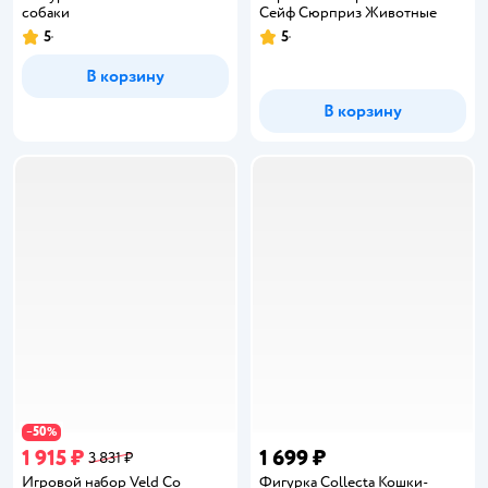
собаки
Сейф Сюрприз Животные
5
5
Рейтинг:
Рейтинг:
В корзину
В корзину
50
−
%
1 915 ₽
1 699 ₽
3 831 ₽
Игровой набор Veld Co
Фигурка Collecta Кошки-