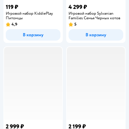
119 ₽
4 299 ₽
Игровой набор KiddiePlay
Игровой набор Sylvanian
Питомцы
Families Семья Черных котов
4,9
5
Рейтинг:
Рейтинг:
В корзину
В корзину
2 999 ₽
2 199 ₽