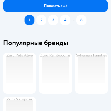
Показать ещё
1
2
3
4
...
6
Популярные бренды
Zuru Pets Alive
Zuru Rainbocorns
Sylvanian Families
Zuru 5 surprise