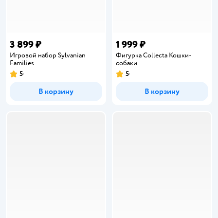
3 899 ₽
1 999 ₽
Игровой набор Sylvanian
Фигурка Collecta Кошки-
Families
собаки
5
5
Рейтинг:
Рейтинг:
В корзину
В корзину