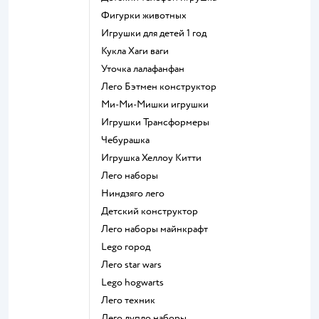
Фигурки животных
Игрушки для детей 1 год
Кукла Хаги ваги
Уточка лалафанфан
Лего Бэтмен конструктор
Ми-Ми-Мишки игрушки
Игрушки Трансформеры
Чебурашка
Игрушка Хеллоу Китти
Лего наборы
Ниндзяго лего
Детский конструктор
Лего наборы майнкрафт
Lego город
Лего star wars
Lego hogwarts
Лего техник
Лего дупло наборы