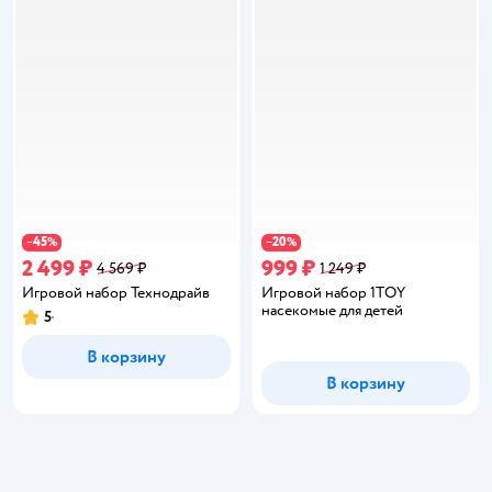
45
20
−
%
−
%
2 499 ₽
999 ₽
4 569 ₽
1 249 ₽
Игровой набор Технодрайв
Игровой набор 1TOY
насекомые для детей
5
Рейтинг:
В корзину
В корзину