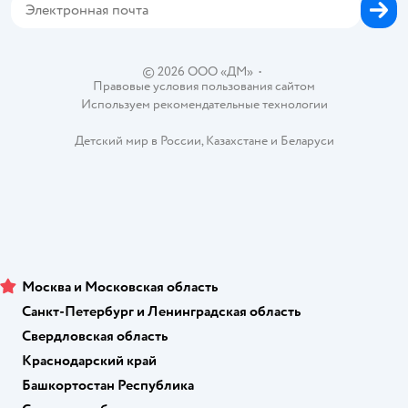
Одежда для собак
Вакансии
Блог
Карта сайта
Ветаптека
Контакты
Магазины сети
© 2026 ООО «ДМ»
•
Правовые условия пользования сайтом
Используем рекомендательные технологии
Детский мир в России
,
Казахстане
и
Беларуси
Москва и Московская область
Санкт-Петербург и Ленинградская область
Свердловская область
Краснодарский край
Башкортостан Республика