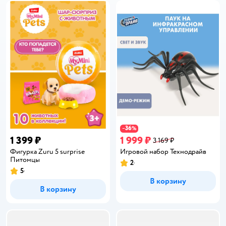
36
−
%
1 399 ₽
1 999 ₽
3 169 ₽
Фигурка Zuru 5 surprise
Игровой набор Технодрайв
Питомцы
2
Рейтинг:
5
Рейтинг:
В корзину
В корзину