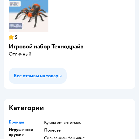
5
Игровой набор Технодрайв
Отличный
Все отзывы на товары
Категории
Бренды
Куклы энчантималс
Игрушечное
Полесье
оружие
Сильваниан фемилис