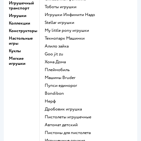
Игрушечный
Тоботы игрушки
транспорт
Игрушки Инфинити Надо
Игрушки
Stellar игрушки
Коллекции
my little pony игрушки
Конструкторы
Настольные
Технопарк Машинки
игры
Алило зайка
Куклы
Goo jit zu
Мягкие
Хома Дома
игрушки
Плеймобиль
Машины Bruder
Пупси единорог
Bondibon
Нерф
Дробовик игрушка
Пистолеты игрушечные
Автомат детский
Пистоны для пистолета
Игрушечные оружия