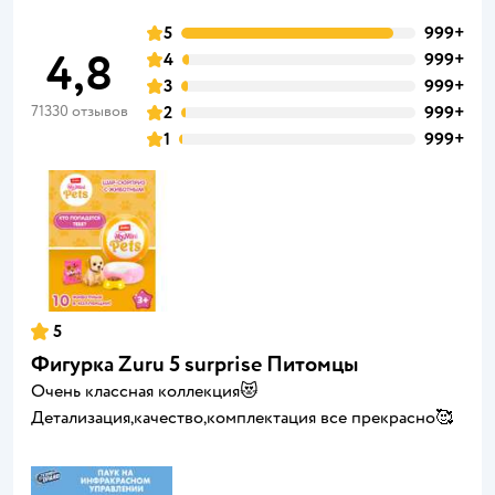
5
999+
4,8
4
999+
3
999+
71330 отзывов
2
999+
1
999+
5
Фигурка Zuru 5 surprise Питомцы
Очень классная коллекция😻
Детализация,качество,комплектация все прекрасно🥰