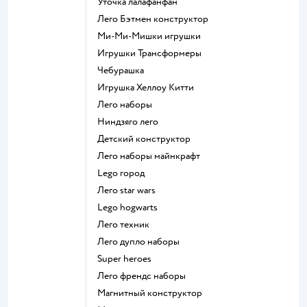
Уточка лалафанфан
Лего Бэтмен конструктор
Ми-Ми-Мишки игрушки
Игрушки Трансформеры
Чебурашка
Игрушка Хеллоу Китти
Лего наборы
Ниндзяго лего
Детский конструктор
Лего наборы майнкрафт
Lego город
Лего star wars
Lego hogwarts
Лего техник
Лего дупло наборы
Super heroes
Лего френдс наборы
Магнитный конструктор