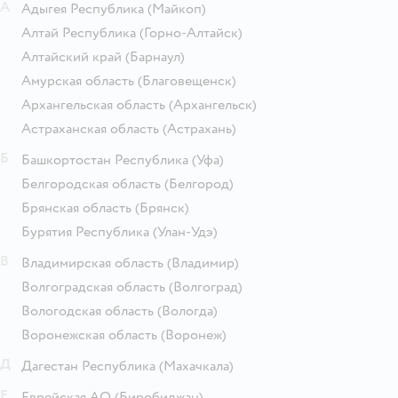
А
Адыгея Республика
(Майкоп)
Алтай Республика
(Горно-Алтайск)
Алтайский край
(Барнаул)
Амурская область
(Благовещенск)
Архангельская область
(Архангельск)
Астраханская область
(Астрахань)
Б
Башкортостан Республика
(Уфа)
Белгородская область
(Белгород)
Брянская область
(Брянск)
Бурятия Республика
(Улан-Удэ)
В
Владимирская область
(Владимир)
Волгоградская область
(Волгоград)
Вологодская область
(Вологда)
Воронежская область
(Воронеж)
Д
Дагестан Республика
(Махачкала)
Е
Еврейская АО
(Биробиджан)