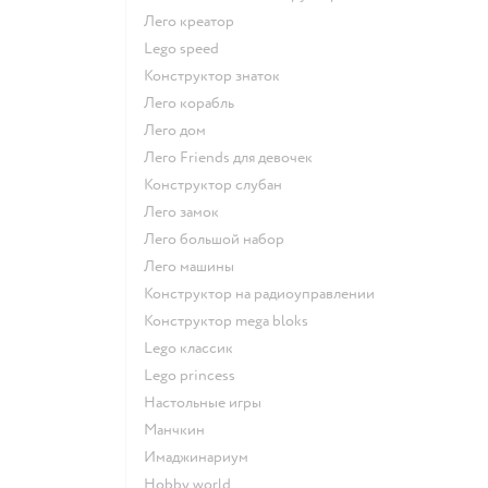
Лего креатор
Lego speed
Конструктор знаток
Лего корабль
Лего дом
Лего Friends для девочек
Конструктор слубан
Лего замок
Лего большой набор
Лего машины
Конструктор на радиоуправлении
Конструктор mega bloks
Lego классик
Lego princess
Настольные игры
Манчкин
Имаджинариум
Hobby world