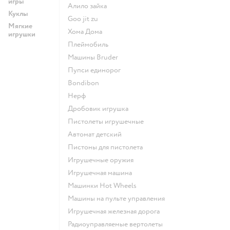
игры
Алило зайка
Куклы
Goo jit zu
Мягкие
Хома Дома
игрушки
Плеймобиль
Машины Bruder
Пупси единорог
Bondibon
Нерф
Дробовик игрушка
Пистолеты игрушечные
Автомат детский
Пистоны для пистолета
Игрушечные оружия
Игрушечная машина
Машинки Hot Wheels
Машины на пульте управления
Игрушечная железная дорога
Радиоуправляемые вертолеты