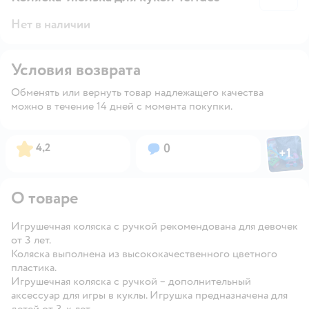
Нет в наличии
Условия возврата
Обменять или вернуть товар надлежащего качества
можно в течение 14 дней с момента покупки.
Фото пол
Рейтинг:
Вопросов:
4,2
0
+
1
Откры
О товаре
Игрушечная коляска с ручкой рекомендована для девочек
от 3 лет.
Коляска выполнена из высококачественного цветного
пластика.
Игрушечная коляска с ручкой – дополнительный
аксессуар для игры в куклы. Игрушка предназначена для
детей от 3-х лет.