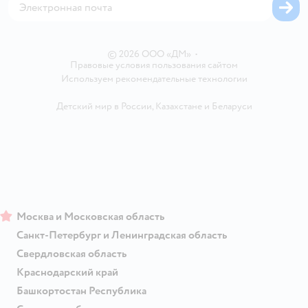
Одежда для собак
Вакансии
Блог
Карта сайта
Ветаптека
Контакты
Магазины сети
© 2026 ООО «ДМ»
•
Правовые условия пользования сайтом
Используем рекомендательные технологии
Детский мир в России
,
Казахстане
и
Беларуси
Москва и Московская область
Санкт-Петербург и Ленинградская область
Свердловская область
Краснодарский край
Башкортостан Республика