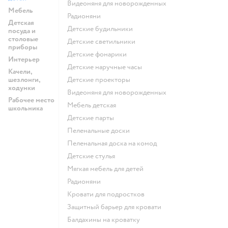
Видеоняня для новорожденных
Мебель
Радионяни
Детская
Детские будильники
посуда и
столовые
Детские светильники
приборы
Детские фонарики
Интерьер
Детские наручные часы
Качели,
шезлонги,
Детские проекторы
ходунки
Видеоняня для новорожденных
Рабочее место
Мебель детская
школьника
Детские парты
Пеленальные доски
Пеленальная доска на комод
Детские стулья
Мягкая мебель для детей
Радионяни
Кровати для подростков
Защитный барьер для кровати
Балдахины на кроватку