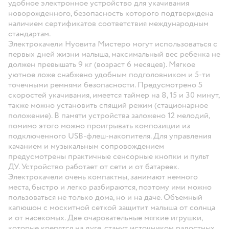
удобное электронное устройство для укачивания
новорожденного, безопасность которого подтверждена
наличием сертификатов соответствия международным
стандартам.
Электрокачели Нуовита Мистеро могут использоваться с
первых дней жизни малыша, максимальный вес ребенка не
должен превышать 9 кг (возраст 6 месяцев). Мягкое
уютное ложе снабжено удобным подголовником и 5-ти
точечными ремнями безопасности. Предусмотрено 5
скоростей укачивания, имеется таймер на 8, 15 и 30 минут,
также можно установить спящий режим (стационарное
положение). В памяти устройства заложено 12 мелодий,
помимо этого можно проигрывать композиции из
подключенного USB-флеш-накопителя. Для управления
качанием и музыкальным сопровождением
предусмотрены практичные сенсорные кнопки и пульт
ДУ. Устройство работает от сети и от батареек.
Электрокачели очень компактны, занимают немного
места, быстро и легко разбираются, поэтому ими можно
пользоваться не только дома, но и на даче. Объемный
капюшон с москитной сеткой защитит малыша от солнца
и от насекомых. Две очаровательные мягкие игрушки,
которые крепятся на дуге, станут источником радостных