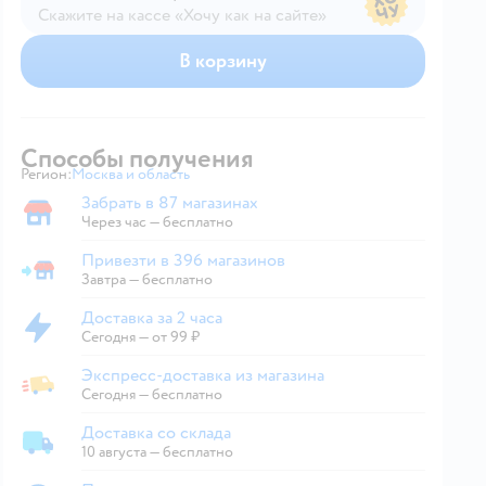
Скажите на кассе «Хочу как на сайте»
В магазине — по ценам сайта
В корзину
Способы получения
Регион:
Москва и область
Выбор адреса доставки.
Забрать в 87 магазинах
Забрать в магазине
Через час — бесплатно
Привезти в 396 магазинов
Привезти в магазин
Завтра
—
бесплатно
Доставка за 2 часа
Доставка за 2 часа
Сегодня
—
от 99 ₽
Экспресс-доставка из магазина
Экспресс-доставка из магазина
Сегодня
—
бесплатно
Доставка со склада
Доставка со склада
10 августа
—
бесплатно