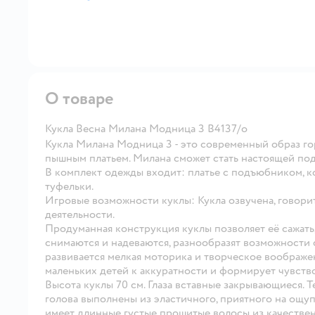
далее
О товаре
Кукла Весна Милана Модница 3 В4137/о
Кукла Милана Модница 3 - это современный образ г
пышным платьем. Милана сможет стать настоящей под
В комплект одежды входит: платье с подъюбником, ко
туфельки.
Игровые возможности куклы: Кукла озвучена, говорит
деятельности.
Продуманная конструкция куклы позволяет её сажать,
снимаются и надеваются, разнообразят возможности 
развивается мелкая моторика и творческое воображе
маленьких детей к аккуратности и формирует чувство
Высота куклы 70 см. Глаза вставные закрывающиеся. 
голова выполнены из эластичного, приятного на ощуп
имеет длинные густые прошитые волосы из качествен