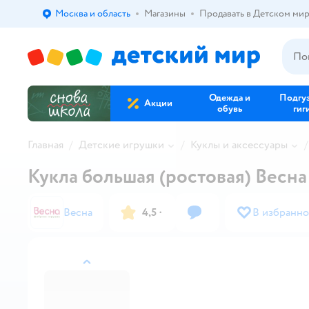
Москва и область
Магазины
Продавать в Детском ми
Выбор адреса доставки.
Одежда и
Подгу
Акции
обувь
гиг
Главная
Детские игрушки
Куклы и аксессуары
Кукла большая (ростовая) Весн
Весна
4,5
·
В избранно
назад