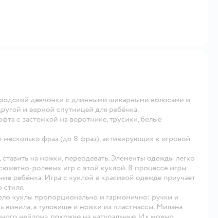
ородской девчонки с длинными шикарными волосами и
ругой и верной спутницей для ребёнка.
фта с застежкой на воротнике, трусики, белые
 несколько фраз (до 8 фраз), активирующих к игровой
 ставить на ножки, переодевать. Элементы одежды легко
сюжетно-ролевых игр с этой куклой. В процессе игры
ние ребёнка. Игра с куклой в красивой одежде приучает
 стиля.
Тело куклы пропорционально и гармонично: ручки и
ь винила, а туловище и ножки из пластмассы. Милана
ного нейлона, похожие на натуральные. Их можно