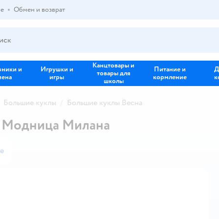
ре
Обмен и возврат
Канцтовары и
зники и
Игрушки и
Питание и
Д
товары для
иена
игры
кормление
к
школы
Большие куклы
Большие куклы Весна
а Модница Милана
е