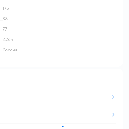
17.2
38
77
2.264
Россия