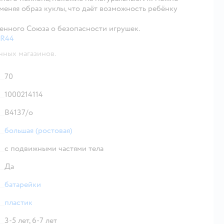
, меняя образ куклы, что даёт возможность ребёнку
енного Союза о безопасности игрушек.
LR44
чных магазинов.
70
1000214114
В4137/о
большая (ростовая)
с подвижными частями тела
Да
батарейки
пластик
3-5 лет,
6-7 лет