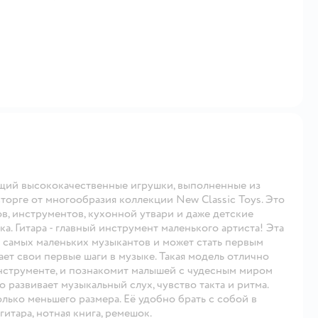
дящий высококачественные игрушки, выполненные из
сторге от многообразия коллекции New Classic Toys. Это
в, инструментов, кухонной утвари и даже детские
а. Гитара - главный инструмент маленького артиста! Эта
я самых маленьких музыкантов и может стать первым
ет свои первые шаги в музыке. Такая модель отлично
нструменте, и познакомит малышей с чудесным миром
 развивает музыкальный слух, чувство такта и ритма.
лько меньшего размера. Её удобно брать с собой в
итара, нотная книга, ремешок.