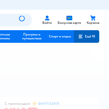
Войти
Бонусная карта
Корзина
етская
Прогулки и
Спорт и отдых
Ещё 10
омната
путешествия
С промокодом
ФАНТАЗИЯ