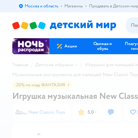
Москва и область
Магазины
Продавать в Детском ми
Выбор адреса доставки.
Одежда и
Подгу
Акции
обувь
гиг
Главная
Детские игрушки
Игрушки для малышей 
Музыкальные инструменты для малышей New Classic Toy
-20% по коду ФАНТАЗИЯ
Игрушка музыкальная New Classi
New Classic Toys
5,0
·
назад