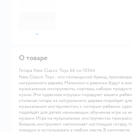
далее
О товаре
Гитара New Classic Toys 60 см 10344
New Classic Toys - это голландский бренд, произво
натурального дерева. Мальчики и девочки будут в во
музыкальные инструменты, сортеры, наборы продукто
кухни. Эти чудесные игрушки порадуют вашего ребенк
стильная гитара из натурального дерева подойдет дл
музыкальным инструментом, с которым ребенок сдела
подойдёт для детей, начинающих обучение игре на и
музыки. Игра на музыкальных инструментах прекрасно
Внешне, инструмент напоминает настоящую гитару, то
поездки и использовать в любом месте. В комплекте: г