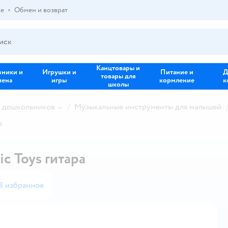
ре
Обмен и возврат
Канцтовары и
зники и
Игрушки и
Питание и
Д
товары для
иена
игры
кормление
к
школы
и дошкольников
Музыкальные инструменты для малышей
s
c Toys гитара
В избранное