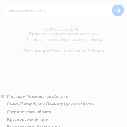
Корм для собак
Горячая линия безопасности
Карта возврата
Обратная связь
Одежда для собак
Вакансии
Блог
Карта сайта
Ветаптека
Контакты
Магазины сети
© 2026 ООО «ДМ»
•
Правовые условия пользования сайтом
Используем рекомендательные технологии
Детский мир в России
,
Казахстане
и
Беларуси
Москва и Московская область
Санкт-Петербург и Ленинградская область
Свердловская область
Краснодарский край
Башкортостан Республика