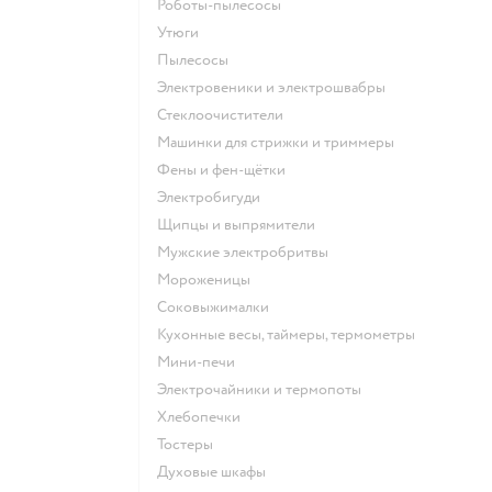
роботы-пылесосы
утюги
пылесосы
электровеники и электрошвабры
стеклоочистители
машинки для стрижки и триммеры
фены и фен-щётки
электробигуди
щипцы и выпрямители
мужские электробритвы
мороженицы
соковыжималки
кухонные весы, таймеры, термометры
мини-печи
электрочайники и термопоты
хлебопечки
тостеры
духовые шкафы