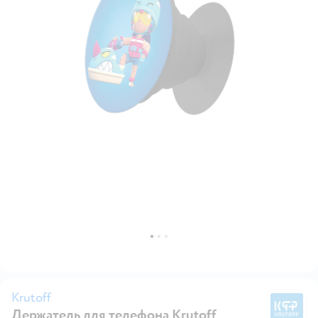
Krutoff
Держатель для телефона Krutoff
Kr