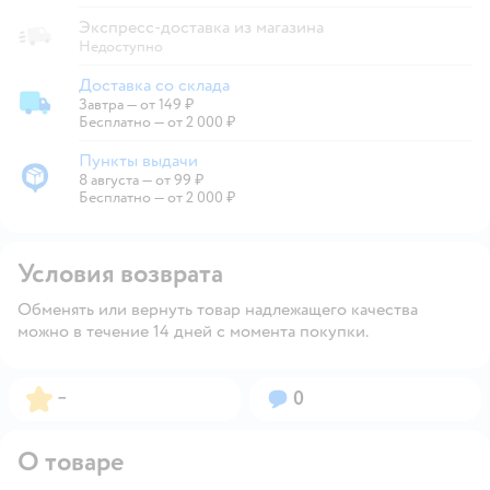
Экспресс-доставка из магазина
Недоступно
Доставка со склада
Завтра
—
от 149 ₽
Доставка со склада
Бесплатно — от 2 000 ₽
Пункты выдачи
8 августа
—
от 99 ₽
Пункты выдачи
Бесплатно — от 2 000 ₽
Условия возврата
Обменять или вернуть товар надлежащего качества
можно в течение 14 дней с момента покупки.
Рейтинг:
Вопросов:
–
0
О товаре