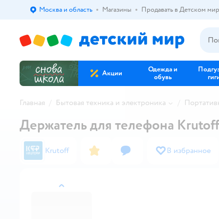
Москва и область
Магазины
Продавать в Детском ми
Выбор адреса доставки.
Одежда и
Подгу
Акции
обувь
гиг
Главная
Бытовая техника и электроника
Портатив
Держатель для телефона Krutoff
Krutoff
В избранное
назад