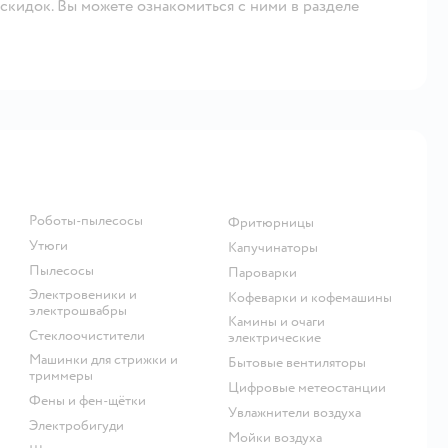
скидок. Вы можете ознакомиться с ними в разделе
роботы-пылесосы
фритюрницы
утюги
капучинаторы
пылесосы
пароварки
электровеники и
кофеварки и кофемашины
электрошвабры
камины и очаги
стеклоочистители
электрические
машинки для стрижки и
бытовые вентиляторы
триммеры
цифровые метеостанции
фены и фен-щётки
увлажнители воздуха
электробигуди
мойки воздуха