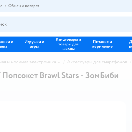
ре
Обмен и возврат
Канцтовары и
зники и
Игрушки и
Питание и
Д
товары для
иена
игры
кормление
к
школы
ная и носимая электроника
Аксессуары для смартфонов
 Попсокет Brawl Stars - ЗомБиби