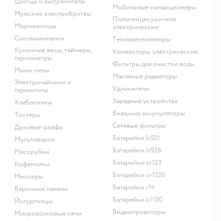
щипцы и выпрямители
мобильные кондиционеры
мужские электробритвы
полотенцесушители
мороженицы
электрические
соковыжималки
тепловентиляторы
кухонные весы, таймеры,
конвекторы электрические
термометры
фильтры для очистки воды
мини-печи
масляные радиаторы
электрочайники и
удлинители
термопоты
зарядные устройства
хлебопечки
внешние аккумуляторы
тостеры
сетевые фильтры
духовые шкафы
батарейки lr521
мультиварки
батарейки lr926
мясорубки
батарейки cr123
кофемолки
батарейки cr1220
миксеры
батарейки r14
варочные панели
батарейки lr1120
йогуртницы
видеопроекторы
микроволновые печи