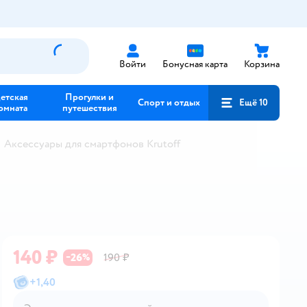
Войти
Бонусная карта
Корзина
етская
Прогулки и
Спорт и отдых
Ещё 10
омната
путешествия
Аксессуары для смартфонов Krutoff
140 ₽
26
190 ₽
−
%
+
1,40