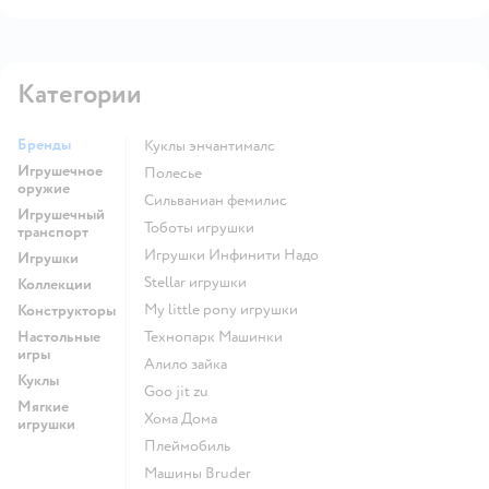
Категории
Бренды
Куклы энчантималс
Игрушечное
Полесье
оружие
Сильваниан фемилис
Игрушечный
Тоботы игрушки
транспорт
Игрушки Инфинити Надо
Игрушки
Stellar игрушки
Коллекции
my little pony игрушки
Конструкторы
Настольные
Технопарк Машинки
игры
Алило зайка
Куклы
Goo jit zu
Мягкие
Хома Дома
игрушки
Плеймобиль
Машины Bruder