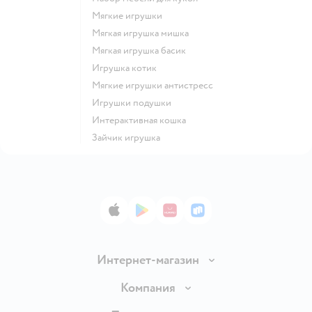
Мягкие игрушки
Мягкая игрушка мишка
Мягкая игрушка басик
Игрушка котик
Мягкие игрушки антистресс
Игрушки подушки
Интерактивная кошка
Зайчик игрушка
App Store
Google Play
AppGallery
RuStore
Интернет-магазин
Доставка и оплата
Компания
Продавать в Детском мире