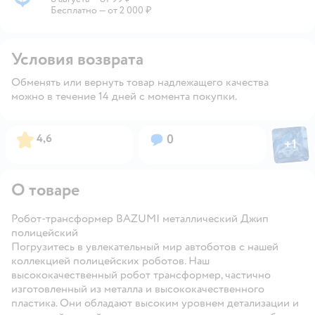
Пункты выдачи
Бесплатно — от 2 000 ₽
Условия возврата
Обменять или вернуть товар надлежащего качества
можно в течение 14 дней с момента покупки.
Фото пол
Рейтинг:
Вопросов:
4,6
0
+
1
Откры
О товаре
Робот-трансформер BAZUMI металлический Джип
полицейский
Погрузитесь в увлекательный мир автоботов с нашей
коллекцией полицейских роботов. Наш
высококачественный робот трансформер, частично
изготовленный из металла и высококачественного
пластика. Они обладают высоким уровнем детализации и