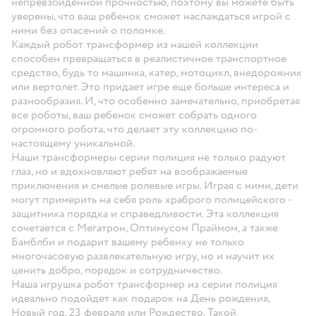
непревзойденной прочностью, поэтому вы можете быть
уверены, что ваш ребенок сможет наслаждаться игрой с
ними без опасений о поломке.
Каждый робот трансформер из нашей коллекции
способен превращаться в реалистичное транспортное
средство, будь то машинка, катер, мотоцикл, внедорожник
или вертолет. Это придает игре еще больше интереса и
разнообразия. И, что особенно замечательно, приобретая
все роботы, ваш ребенок сможет собрать одного
огромного робота, что делает эту коллекцию по-
настоящему уникальной.
Наши трансформеры серии полиция не только радуют
глаз, но и вдохновляют ребят на воображаемые
приключения и смелые ролевые игры. Играя с ними, дети
могут примерить на себя роль храброго полицейского -
защитника порядка и справедливости. Эта коллекция
сочетается с Мегатрон, Оптимусом Праймом, а также
Бамблби и подарит вашему ребенку не только
многочасовую развлекательную игру, но и научит их
ценить добро, порядок и сотрудничество.
Наша игрушка робот трансформер из серии полиция
идеально подойдет как подарок на День рождения,
Новый год, 23 февраля или Рождество. Такой