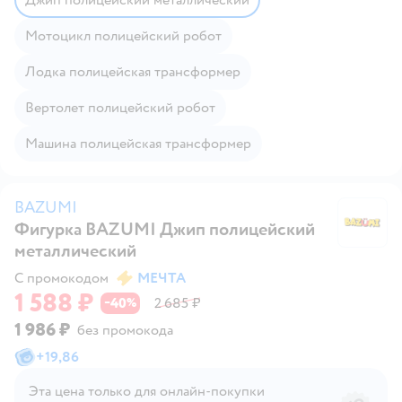
Мотоцикл полицейский робот
Лодка полицейская трансформер
Вертолет полицейский робот
Машина полицейская трансформер
BAZUMI
Фигурка BAZUMI Джип полицейский
B
металлический
С промокодом
МЕЧТА
1 588 ₽
40
2 685 ₽
−
%
1 986 ₽
без промокода
+
19,86
Эта цена только для онлайн‑покупки