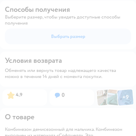
Способы получения
Выберите размер, чтобы увидеть доступные способы
получения
Выбрать размер
Условия возврата
Обменять или вернуть товар надлежащего качества
можно в течение 14 дней с момента покупки.
Фото по
Фото пользовател
Фото пользо
Рейтинг:
Вопросов:
4,9
0
+
9
Открыть га
О товаре
Комбинезон демисезонный для мальчика. Комбинезон
выполнен из материала «Софтшелл». Это