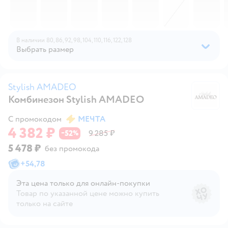
В наличии
80,
86,
92,
98,
104,
110,
116,
122,
128
Выбрать размер
Stylish AMADEO
Комбинезон Stylish AMADEO
S
С промокодом
МЕЧТА
4 382 ₽
52
9 285 ₽
−
%
5 478 ₽
без промокода
+
54,78
Эта цена только для онлайн‑покупки
Товар по указанной цене можно купить
только на сайте