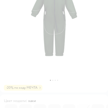
-20% по коду МЕЧТА
Цвет модели
:
хаки
3862910
3967079
4197207
6183849
3862928
3967099
4