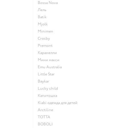
Bossa Nova
Лель
Batik
Mjolk
Minimen
Crosby
Premont
Карамелли
Мини макси
Emu Australia
Little Star
Baykar
Lucky child
Капитошка
Kiabi одежда для детей
Arctiline
ТОТТА
BOBOLI