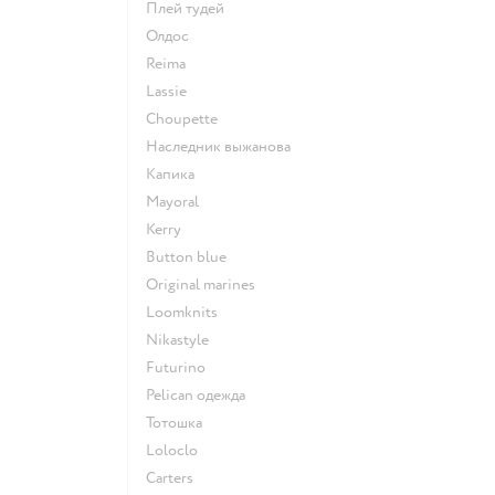
Плей тудей
Олдос
Reima
Lassie
Choupette
Наследник выжанова
Капика
Mayoral
Kerry
Button blue
Original marines
Loomknits
Nikastyle
Futurino
Pelican одежда
Тотошка
Loloclo
Сarters