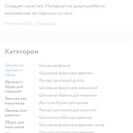
Страдает качество. Материал не дышит.ребёнок
вылезает,как из парника, из него
09 апреля 2023
·
Оксана Ш.
Категории
Школьная
Школьная форма
одежда и
Школьная форма для девочек
обувь
Рюкзак школьный grizzly
Одежда и
обувь для
Школьная форма для мальчиков
малышей
Школьные брюки для мальчика
Одежда для
Детские блузки для школы
мальчиков
Рюкзак школьный для мальчика
Одежда для
девочек
Школьные юбки для девочек
Обувь для
Школьная форма для девочек синяя
мальчиков
Школьные платья для девочек