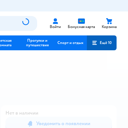
Войти
Бонусная карта
Корзина
етская
Прогулки и
Спорт и отдых
Ещё 10
омната
путешествия
Нет в наличии
Уведомить о появлении