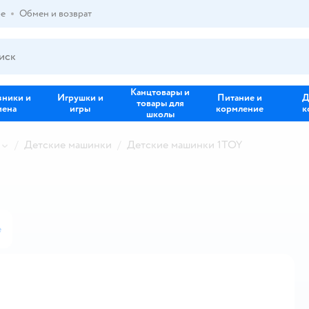
ре
Обмен и возврат
Канцтовары и
зники и
Игрушки и
Питание и
Д
товары для
иена
игры
кормление
к
школы
Детские машинки
Детские машинки 1TOY
е