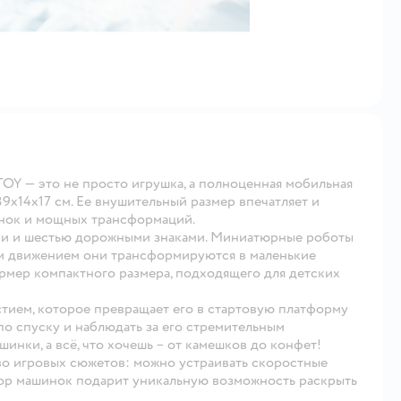
OY — это не просто игрушка, а полноценная мобильная
9x14x17 см. Ее внушительный размер впечатляет и
онок и мощных трансформаций.
ми и шестью дорожными знаками. Миниатюрные роботы
им движением они трансформируются в маленькие
ормер компактного размера, подходящего для детских
тием, которое превращает его в стартовую платформу
по спуску и наблюдать за его стремительным
инки, а всё, что хочешь – от камешков до конфет!
о игровых сюжетов: можно устраивать скоростные
абор машинок подарит уникальную возможность раскрыть