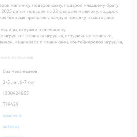
арок мальчику, подарок сыну, подарок младшему брату,
 2025 детям, подарок на 23 февраля мальчику, подарок
ская большая превращая каждую поездку в настоящее
сочницы, игрушки в песочницу
тые игрушки: машинка игрушка, игрушечные машинки,
овичок, машиновоз с машинками, контейнеровоз игрушка,
чных магазинов.
без механизмов
3-5 лет,
6-7 лет
1000424855
Т19439
красный
автовоз