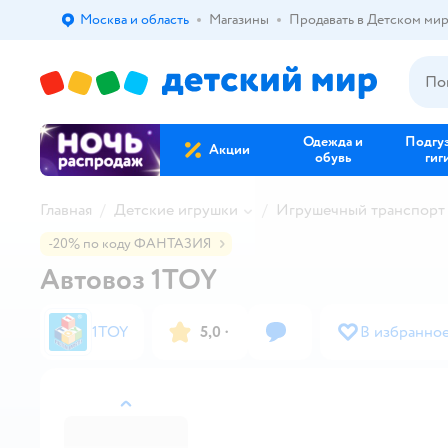
Москва и область
Магазины
Продавать в Детском ми
Выбор адреса доставки.
Одежда и
Подгу
Акции
обувь
гиг
Главная
Детские игрушки
Игрушечный транспорт
-20% по коду ФАНТАЗИЯ
Автовоз 1TOY
1TOY
5,0
·
В избранно
назад