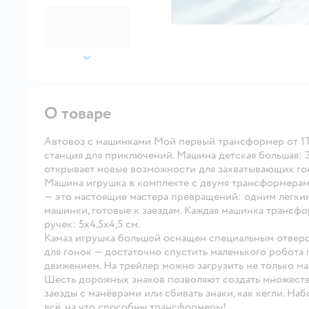
далее
О товаре
Автовоз с машинками Мой первый трансформер от 1T
станция для приключений. Машина детская большая: 3
открывает новые возможности для захватывающих г
Машина игрушка в комплекте с двумя трансформера
— это настоящие мастера превращений: одним легк
машинки, готовые к заездам. Каждая машинка трансф
ручек: 5x4,5x4,5 см.
Камаз игрушка большой оснащен специальным отверс
для гонок — достаточно спустить маленького робота 
движением. На трейлер можно загрузить не только маш
Шесть дорожных знаков позволяют создать множеств
заезды с манёврами или сбивать знаки, как кегли. Н
всё, на что способны трансформеры!