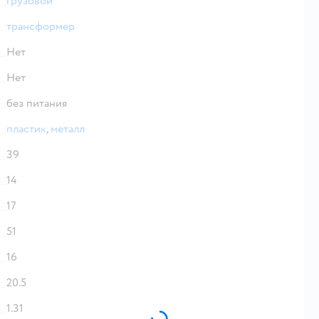
грузовой
трансформер
Нет
Нет
без питания
пластик
,
металл
39
14
17
51
16
20.5
1.31